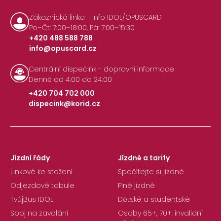
Zákaznická linka - info IDOL/OPUSCARD
Po–Čt: 7:00–18:00, Pá: 7:00–15:30
+420 488 588 788
info@opuscard.cz
|
Centrální dispečink - dopravní informace
Denně od 4:00 do 24:00
+420 704 702 000
dispecink@korid.cz
|
Jízdní řády
Jízdné a tarify
Linkové ke stažení
Spočítejte si jízdné
Odjezdové tabule
Plné jízdné
TvůjBus IDOL
Dětské a studentské
Spoj na zavolání
Osoby 65+, 70+, invalidní