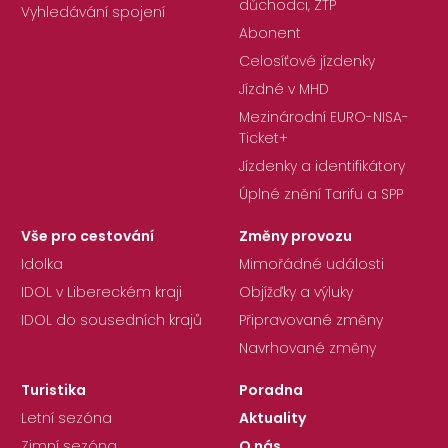
důchodci, ZTP
Vyhledávání spojení
Abonent
Celosíťové jízdenky
Jízdné v MHD
Mezinárodní EURO-NISA-
Ticket+
Jízdenky a identifikátory
Úplné znění Tarifu a SPP
Vše pro cestování
Změny provozu
Idolka
Mimořádné události
IDOL v Libereckém kraji
Objížďky a výluky
IDOL do sousedních krajů
Připravované změny
Navrhované změny
Turistika
Poradna
Letní sezóna
Aktuality
Zimní sezóna
O nás