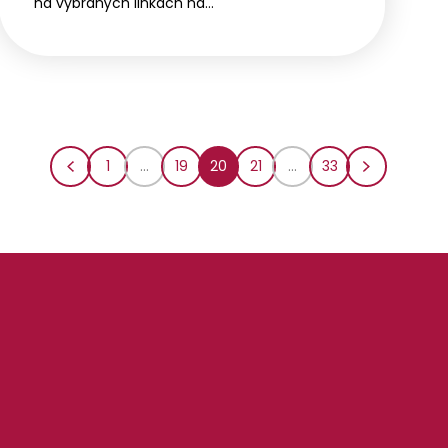
na vybraných linkách na…
1
...
19
20
21
...
33