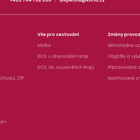
+420 704 702 000
|
dispecink@korid.cz
Vše pro cestování
Změny provo
Idolka
Mimořádné ud
IDOL v Libereckém kraji
Objížďky a výlu
IDOL do sousedních krajů
Připravované
chodci, ZTP
Navrhované z
et+