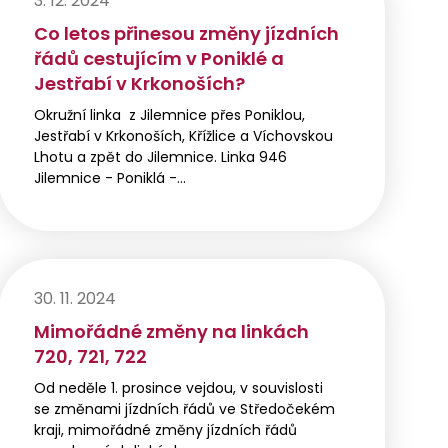
3. 12. 2024
Co letos přinesou změny jízdních
řádů cestujícím v Poniklé a
Jestřabí v Krkonoších?
Okružní linka z Jilemnice přes Poniklou,
Jestřabí v Krkonoších, Křížlice a Víchovskou
Lhotu a zpět do Jilemnice. Linka 946
Jilemnice - Poniklá -…
30. 11. 2024
Mimořádné změny na linkách
720, 721, 722
Od neděle 1. prosince vejdou, v souvislosti
se změnami jízdních řádů ve Středočekém
kraji, mimořádné změny jízdních řádů