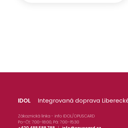
IDOL
Integrovaná doprava Liberecké
Zákaznická linka - info IDOL/OPUSCARD
Po–Čt: 7:00–18:00, Pá: 7:00–15:30