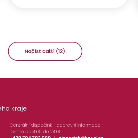
Načíst další (12)
ho kraje
Centrální dispečink - dopravní informace
Denně od 4:00 do 24:00