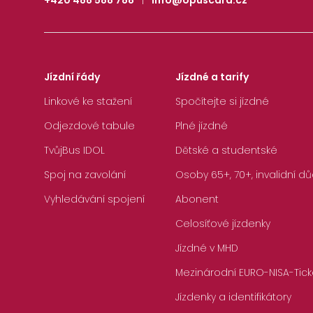
+420 488 588 788
|
info@opuscard.cz
Jízdní řády
Jízdné a tarify
Linkové ke stažení
Spočítejte si jízdné
Odjezdové tabule
Plné jízdné
TvůjBus IDOL
Dětské a studentské
Spoj na zavolání
Osoby 65+, 70+, invalidní dů
Vyhledávání spojení
Abonent
Celosíťové jízdenky
Jízdné v MHD
Mezinárodní EURO-NISA-Tick
Jízdenky a identifikátory