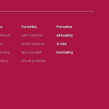
zu
Turistika
Poradna
álosti
Letní sezóna
Aktuality
ky
Zimní sezóna
O nás
 změny
Tipy na výlet
Kontakty
měny
Síťové jízdenky