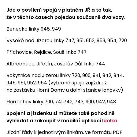
Jde o posílení spojů v platném JŘ a to tak,
že v těchto časech pojedou současně dva vozy.
Benecko linky 948, 949
Vysoké nad Jizerou linky 747, 951, 952, 953, 954, 720
Příchovice, Rejdice, Souš linka 747
Albrechtice, Jiřetín, Josefův Důl linka 744
Rokytnice nad Jizerou linky 720, 900, 941, 942, 944,
945, 951, 952, 954 (vybrané spoje zajíždí až
na zastávku Horní Domy u dolní stanice lanovky)
Harrachov linky 700, 741,742, 743, 900, 942, 943
Spojení a jízdenku si můžete také pohodlně
vyhledat a zakoupit v mobilní aplikaci
Idolka
.
Jízdní řády k jednotlivým linkám, ve formátu PDF