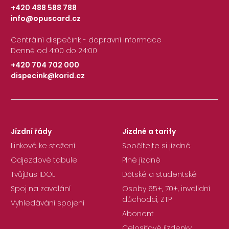
+420 488 588 788
info@opuscard.cz
|
Centrální dispečink - dopravní informace
Denně od 4:00 do 24:00
+420 704 702 000
dispecink@korid.cz
|
Jízdní řády
Jízdné a tarify
Linkové ke stažení
Spočítejte si jízdné
Odjezdové tabule
Plné jízdné
TvůjBus IDOL
Dětské a studentské
Spoj na zavolání
Osoby 65+, 70+, invalidní
důchodci, ZTP
Vyhledávání spojení
Abonent
Celosíťové jízdenky