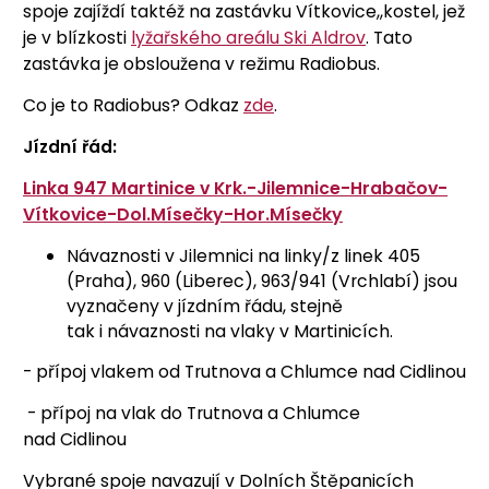
spoje zajíždí taktéž na zastávku Vítkovice,,kostel, jež
je v blízkosti
lyžařského areálu Ski Aldrov
. Tato
zastávka je obsloužena v režimu Radiobus.
Co je to Radiobus? Odkaz
zde
.
Jízdní řád:
Linka 947 Martinice v Krk.-Jilemnice-Hrabačov-
Vítkovice-Dol.Mísečky-Hor.Mísečky
Návaznosti v Jilemnici na linky/z linek 405
(Praha), 960 (Liberec), 963/941 (Vrchlabí) jsou
vyznačeny v jízdním řádu, stejně
tak i návaznosti na vlaky v Martinicích.
- přípoj vlakem od Trutnova a Chlumce nad Cidlinou
- přípoj na vlak do Trutnova a Chlumce
nad Cidlinou
Vybrané spoje navazují v Dolních Štěpanicích