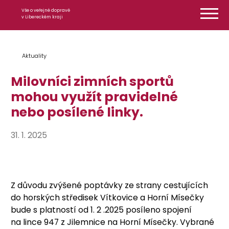
Přeskočit na obsah
Vše o veřejné dopravě
v Libereckém kraji
Aktuality
Milovníci zimních sportů
mohou využít pravidelné
nebo posílené linky.
31. 1. 2025
Z důvodu zvýšené poptávky ze strany cestujících
do horských středisek Vítkovice a Horní Mísečky
bude s platností od 1. 2 .2025 posíleno spojení
na lince 947 z Jilemnice na Horní Mísečky. Vybrané