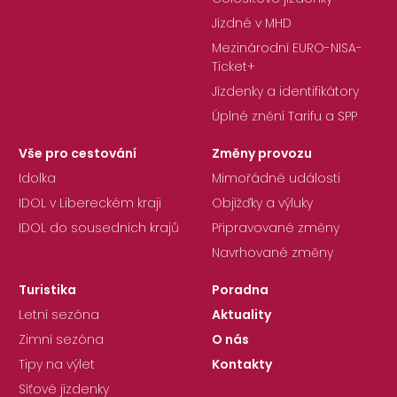
Jízdné v MHD
Mezinárodní EURO-NISA-
Ticket+
Jízdenky a identifikátory
Úplné znění Tarifu a SPP
Vše pro cestování
Změny provozu
Idolka
Mimořádné události
IDOL v Libereckém kraji
Objížďky a výluky
IDOL do sousedních krajů
Připravované změny
Navrhované změny
Turistika
Poradna
Letní sezóna
Aktuality
Zimní sezóna
O nás
Tipy na výlet
Kontakty
Síťové jízdenky