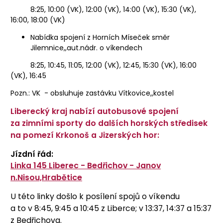
8:25, 10:00 (VK), 12:00 (VK), 14:00 (VK), 15:30 (VK),
16:00, 18:00 (VK)
Nabídka spojení z Horních Míseček směr
Jilemnice,,aut.nádr. o víkendech
8:25, 10:45, 11:05, 12:00 (VK), 12:45, 15:30 (VK), 16:00
(VK), 16:45
Pozn.: VK - obsluhuje zastávku Vítkovice,,kostel
Liberecký kraj nabízí autobusové spojení
za zimními sporty do dalších horských středisek
na pomezí Krkonoš a Jizerských hor:
Jízdní řád:
Linka 145 Liberec - Bedřichov - Janov
n.Nisou,Hrabětice
U této linky došlo k posílení spojů o víkendu
a to v 8:45, 9:45 a 10:45 z Liberce; v 13:37, 14:37 a 15:37
z Bedřichova.