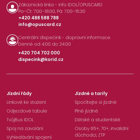
Zákaznická linka - info IDOL/OPUSCARD
Po–Čt: 7:00–18:00, Pá: 7:00–15:30
+420 488 588 788
info@opuscard.cz
|
Centrální dispečink - dopravní informace
Denně od 4:00 do 24:00
+420 704 702 000
dispecink@korid.cz
|
Jízdní řády
Jízdné a tarify
Linkové ke stažení
Spočítejte si jízdné
Odjezdové tabule
Plné jízdné
TvůjBus IDOL
Dětské a studentské
Spoj na zavolání
Osoby 65+, 70+, invalidní
důchodci, ZTP
Vyhledávání spojení