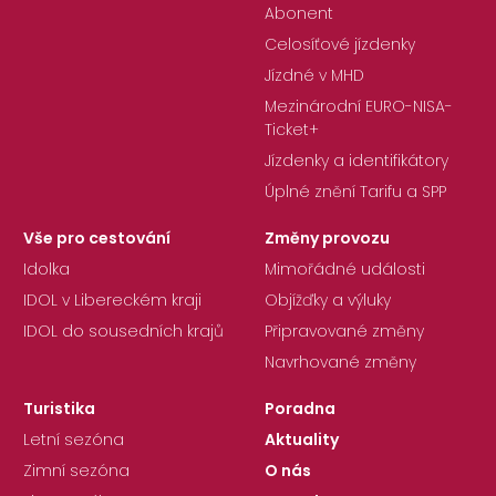
Abonent
Celosíťové jízdenky
Jízdné v MHD
Mezinárodní EURO-NISA-
Ticket+
Jízdenky a identifikátory
Úplné znění Tarifu a SPP
Vše pro cestování
Změny provozu
Idolka
Mimořádné události
IDOL v Libereckém kraji
Objížďky a výluky
IDOL do sousedních krajů
Připravované změny
Navrhované změny
Turistika
Poradna
Letní sezóna
Aktuality
Zimní sezóna
O nás