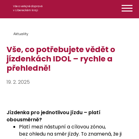
Přeskočit na obsah
Vše o veřejné dopravě
v Libereckém kraji
Aktuality
Vše, co potřebujete vědět o
jízdenkách IDOL – rychle a
přehledně!
19. 2. 2025
Jízdenka pro jednotlivou jízdu – platí
obousměrně?
Platí mezi nástupní a cílovou zónou,
bez ohledu na směr jízdy. To znamená, že ji