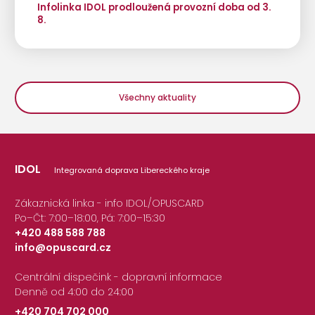
Infolinka IDOL prodloužená provozní doba od 3.
8.
Všechny aktuality
IDOL
Integrovaná doprava Libereckého kraje
Zákaznická linka - info IDOL/OPUSCARD
Po–Čt: 7:00–18:00, Pá: 7:00–15:30
+420 488 588 788
info@opuscard.cz
|
Centrální dispečink - dopravní informace
Denně od 4:00 do 24:00
+420 704 702 000