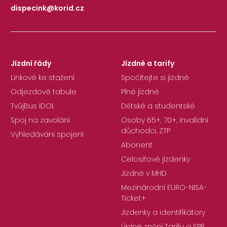
dispecink@korid.cz
|
Jízdní řády
Jízdné a tarify
Linkové ke stažení
Spočítejte si jízdné
Odjezdové tabule
Plné jízdné
TvůjBus IDOL
Dětské a studentské
Spoj na zavolání
Osoby 65+, 70+, invalidní
důchodci, ZTP
Vyhledávání spojení
Abonent
Celosíťové jízdenky
Jízdné v MHD
Mezinárodní EURO-NISA-
Ticket+
Jízdenky a identifikátory
Úplné znění Tarifu a SPP