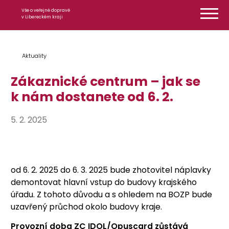
Přeskočit na obsah
Vše o veřejné dopravě
v Libereckém kraji
Aktuality
Zákaznické centrum – jak se
k nám dostanete od 6. 2.
5. 2. 2025
od 6. 2. 2025 do 6. 3. 2025 bude zhotovitel náplavky
demontovat hlavní vstup do budovy krajského
úřadu. Z tohoto důvodu a s ohledem na BOZP bude
uzavřený průchod okolo budovy kraje.
Provozní doba ZC IDOL/Opuscard zůstává