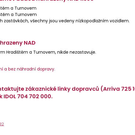
dištěm a Turnovem
dištěm a Turnovem
šech zastávkách, všechny jsou vedeny nízkopodlažním vozidlem.
nahrazeny NAD
vým Hradištěm a Turnovem, nikde nezastavuje.
ní a bez náhradní dopravy.
taktujte zákaznické linky dopravců (Arriva 725 
nk IDOL 704 702 000.
32