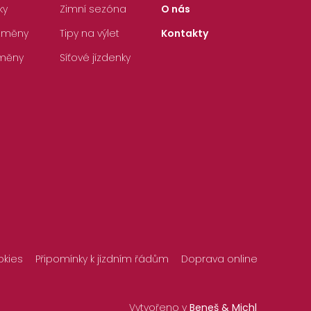
ky
Zimní sezóna
O nás
 změny
Tipy na výlet
Kontakty
měny
Síťové jízdenky
okies
Připomínky k jízdním řádům
Doprava online
Vytvořeno v
Beneš & Michl