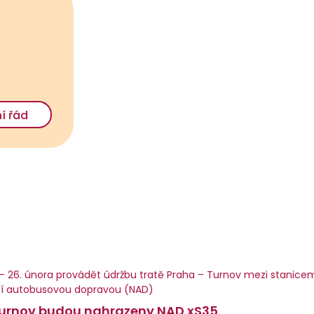
í řád
– 26. února provádět údržbu tratě Praha – Turnov mezi stanice
ní autobusovou dopravou (NAD)
 Turnov budou nahrazeny NAD xS35