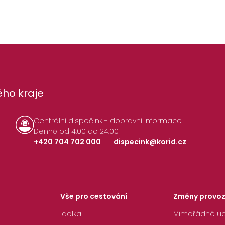
ho kraje
Centrální dispečink - dopravní informace
Denně od 4:00 do 24:00
+420 704 702 000
|
dispecink@korid.cz
Vše pro cestování
Změny provo
Idolka
Mimořádné ud