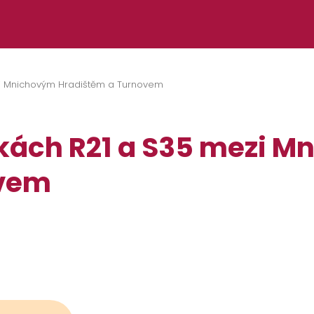
ezi Mnichovým Hradištěm a Turnovem
nkách R21 a S35 mezi 
ovem