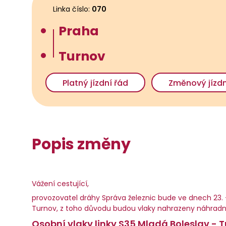
Linka číslo:
070
Praha
Turnov
Platný jízdní řád
Změnový jízdn
Popis změny
Vážení cestující,
provozovatel dráhy Správa železnic bude ve dnech 23. 
Turnov, z toho důvodu budou vlaky nahrazeny náhrad
Osobní vlaky linky S35 Mladá Boleslav -