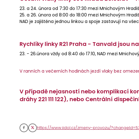
23. a 24. února od 7:30 do 17:30 mezi Mnichovým Hra
25. a 26. února od 8:00 do 18:00 mezi Mnichovým Hra
NAD je zajištěna jednou linkou a spoje zastavují na v
Rychlíky linky R21 Praha - Tanvald jsou 
23. - 26.února vždy od 8:40 do 17:10, NAD mezi Mnicho
V ranních a večerních hodinách jezdí vlaky bez omeze
V případě nejasností nebo komplikací kon
dráhy 221 111 122), nebo Centrální dispeči
https://www.iidol.cz/zmeny-provozu/?changeId=5