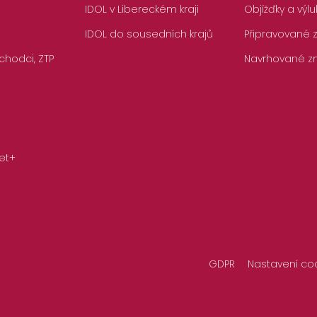
IDOL v Libereckém kraji
Objížďky a výlu
IDOL do sousedních krajů
Připravované
chodci, ZTP
Navrhované z
et+
GDPR
Nastavení co