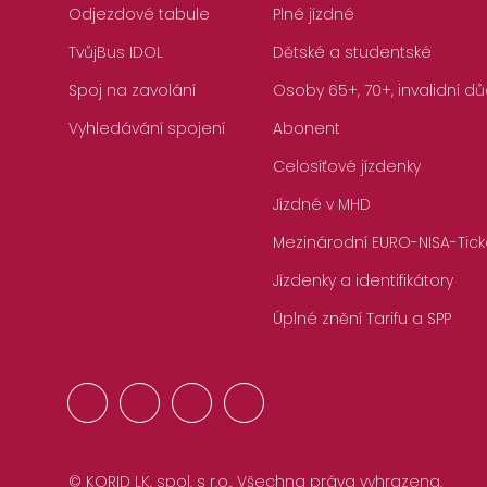
Odjezdové tabule
Plné jízdné
TvůjBus IDOL
Dětské a studentské
Spoj na zavolání
Osoby 65+, 70+, invalidní dů
Vyhledávání spojení
Abonent
Celosíťové jízdenky
Jízdné v MHD
Mezinárodní EURO-NISA-Tick
Jízdenky a identifikátory
Úplné znění Tarifu a SPP
© KORID LK, spol. s r.o., Všechna práva vyhrazena.