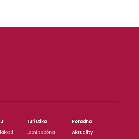
zu
Turistika
Poradna
álosti
Letní sezóna
Aktuality