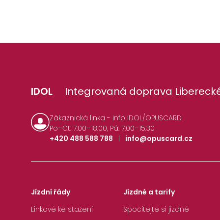
IDOL
Integrovaná doprava Liberecké
Zákaznická linka - info IDOL/OPUSCARD
Po–Čt: 7:00–18:00, Pá: 7:00–15:30
+420 488 588 788
|
info@opuscard.cz
Jízdní řády
Jízdné a tarify
Linkové ke stažení
Spočítejte si jízdné