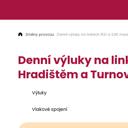
Přeskočit na obsah
Změny provozu
Denní výluky na linkách R21 a S35 m
Denní výluky na li
Hradištěm a Turn
Výluky
Vlakové spojení