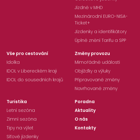
Jízdné v MHD
Mezinárodní EURO-NISA-
Ticket+
Jízdenky a identifikátory
Úplné znění Tarifu a SPP
Vše pro cestování
Změny provozu
Idolka
Mimořádné události
IDOL v Libereckém kraji
Objížďky a výluky
IDOL do sousedních krajů
Připravované změny
Navrhované změny
Turistika
Poradna
Letní sezóna
Aktuality
Zimní sezóna
O nás
Tipy na výlet
Kontakty
Síťové jízdenky