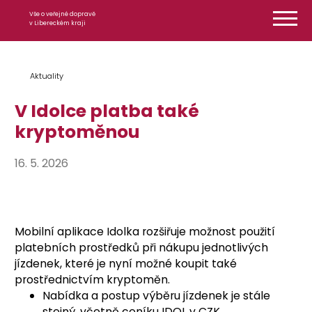
Přeskočit na obsah
Vše o veřejné dopravě
v Libereckém kraji
Aktuality
V Idolce platba také
kryptoměnou
16. 5. 2026
Mobilní aplikace Idolka rozšiřuje možnost použití
platebních prostředků při nákupu jednotlivých
jízdenek, které je nyní možné koupit také
prostřednictvím kryptoměn.
Nabídka a postup výběru jízdenek je stále
stejný, včetně ceníku IDOL v CZK.