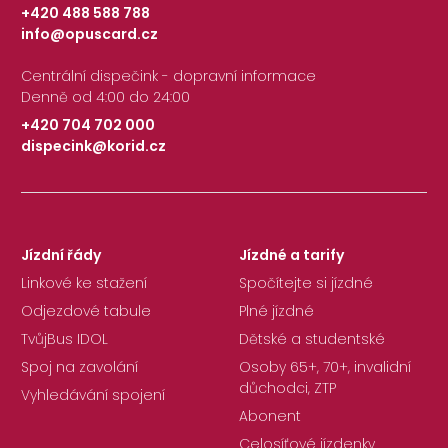
+420 488 588 788
info@opuscard.cz
|
Centrální dispečink - dopravní informace
Denně od 4:00 do 24:00
+420 704 702 000
dispecink@korid.cz
|
Jízdní řády
Jízdné a tarify
Linkové ke stažení
Spočítejte si jízdné
Odjezdové tabule
Plné jízdné
TvůjBus IDOL
Dětské a studentské
Spoj na zavolání
Osoby 65+, 70+, invalidní
důchodci, ZTP
Vyhledávání spojení
Abonent
Celosíťové jízdenky