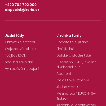
+420 704 702 000
dispecink@korid.cz
|
Jízdní řády
Jízdné a tarify
Linkové ke stažení
Spočítejte si jízdné
Odjezdové tabule
Plné jízdné
TvůjBus IDOL
Dětské a studentské
Spoj na zavolání
Osoby 65+, 70+, invalidní
důchodci, ZTP
Vyhledávání spojení
Abonent
Celosíťové jízdenky
Jízdné v MHD
Mezinárodní EURO-NISA-
Ticket+
Jízdenky a identifikátory