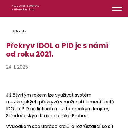
Přeskočit na obsah
Vše o veřejné dopravě
v Libereckém kraji
Aktuality
Překryv IDOL a PID je s námi
od roku 2021.
24. 1. 2025
Již čtvrtým rokem lze využívat systém
mezikrajských překryvů s možností lomení tarifů
IDOL a PID na linkách mezi Libereckým krajem,
Středočeským krajem a také Prahou.
Výsledkem spolupráce krajů je rozrůstající se síť