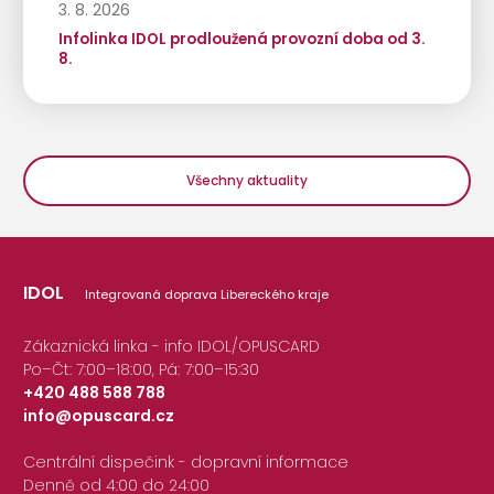
3. 8. 2026
Infolinka IDOL prodloužená provozní doba od 3.
8.
Všechny aktuality
IDOL
Integrovaná doprava Libereckého kraje
Zákaznická linka - info IDOL/OPUSCARD
Po–Čt: 7:00–18:00, Pá: 7:00–15:30
+420 488 588 788
info@opuscard.cz
|
Centrální dispečink - dopravní informace
Denně od 4:00 do 24:00