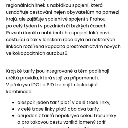
regionálních linek s nabídkou spojení, která
usnadňuje cestování nejen obyvatelům na pomezí
krajů, ale zajišťuje spolehlivé spojení s Prahou
po celý týden i v pozdních či brzkých časech.
Rozsah i kvalita nabídnutého spojení láká nové
cestující a tak v loňském roce byla na některých
linkách rozšířena kapacita prostřednictvím nových
velkokapacitních autobusů.
Krajské tarify jsou integrované a těm podléhají
určitá pravidla, která stojí za připomenutí.
V překryvu IDOL a PID lze najít následující
kombinace:
alespoň jeden tarif platí v celé trase linky,
v celé trase linky platí oba dva tarify,
ani jeden z tarifů nepokrývá celou trasu linky
a pro takovou cestu vzniká lomený tarif