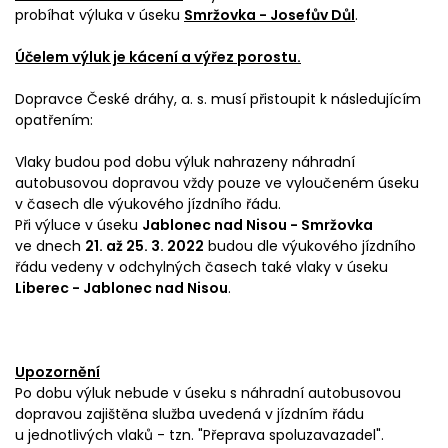
probíhat výluka v úseku
Smržovka - Josefův Důl
.
Účelem výluk je kácení a výřez porostu.
Dopravce České dráhy, a. s. musí přistoupit k následujícím
opatřením:
Vlaky budou pod dobu výluk nahrazeny náhradní
autobusovou dopravou vždy pouze ve vyloučeném úseku
v časech dle výukového jízdního řádu.
Při výluce v úseku
Jablonec nad Nisou - Smržovka
ve dnech
21. až 25. 3. 2022
budou dle výukového jízdního
řádu vedeny v odchylných časech také vlaky v úseku
Liberec - Jablonec nad Nisou
.
Upozornění
Po dobu výluk nebude v úseku s náhradní autobusovou
dopravou zajištěna služba uvedená v jízdním řádu
u jednotlivých vlaků - tzn. "Přeprava spoluzavazadel".