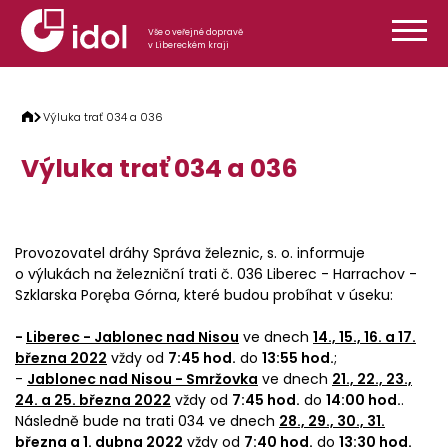
Přeskočit na obsah
Vše o veřejné dopravě
v Libereckém kraji
Výluka trať 034 a 036
Výluka trať 034 a 036
Provozovatel dráhy Správa železnic, s. o. informuje
o výlukách na železniční trati č. 036 Liberec - Harrachov -
Szklarska Poręba Górna, které budou probíhat v úseku:
-
Liberec - Jablonec nad Nisou
ve dnech
14., 15., 16. a 17.
března 2022
vždy od
7:45 hod.
do
13:55 hod.
;
-
Jablonec nad Nisou - Smržovka
ve dnech
21., 22., 23.,
24. a 25. března 2022
vždy od
7:45 hod.
do
14:00 hod.
.
Následně bude na trati 034 ve dnech
28., 29., 30., 31.
března a 1. dubna 2022
vždy od
7:40 hod.
do
13:30 hod.