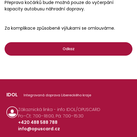
Přeprava kočárků bude možná pouze do vyčerpání
kapacity autobusu náhradní dopravy.
Za komplikace způsobené výlukami se omlouváme.
Odkaz
IDOL
Integrovaná doprava Libereckého kraje
Zákaznická linka - info IDOL/OPUSCARD
Po–Čt: 7:00–18:00, Pá: 7:00–15:30
+420 488 588 788
info@opuscard.cz
|