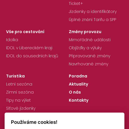
Ticket+
Jízdenky a identifikátory
Úplné znění Tarifu a SPP
Vše pro cestování
Změny provozu
Idolka
Mimořádné události
IDOL v Libereckém kraji
Objížďky a výluky
IDOL do sousedních krajů
Připravované změny
Navrhované změny
Turistika
Poradna
Letní sezóna
Aktuality
Zimní sezóna
O nás
Tipy na výlet
Kontakty
Síťové jízdenky
Používáme cookies!