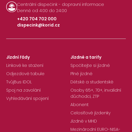
Centrální dispečink - dopravní informace
Denně od 4:00 do 24:00
+420 704 702 000
dispecink@korid.cz
|
Jízdní řády
Jízdné a tarify
Linkové ke stažení
Spočítejte si jízdné
Odjezdové tabule
Plné jízdné
TvůjBus IDOL
Dětské a studentské
Spoj na zavolání
Osoby 65+, 70+, invalidní
důchodci, ZTP
Vyhledávání spojení
Abonent
Celosíťové jízdenky
Jízdné v MHD
Mezinárodní EURO-NISA-