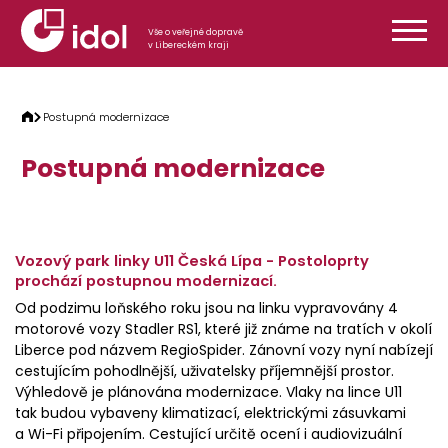
Přeskočit na obsah
Vše o veřejné dopravě
v Libereckém kraji
Postupná modernizace
Postupná modernizace
Vozový park linky U11 Česká Lípa - Postoloprty
prochází postupnou modernizací.
Od podzimu loňského roku jsou na linku vypravovány 4
motorové vozy Stadler RS1, které již známe na tratích v okolí
Liberce pod názvem RegioSpider. Zánovní vozy nyní nabízejí
cestujícím pohodlnější, uživatelsky příjemnější prostor.
Výhledově je plánována modernizace. Vlaky na lince U11
tak budou vybaveny klimatizací, elektrickými zásuvkami
a Wi-Fi připojením. Cestující určitě ocení i audiovizuální