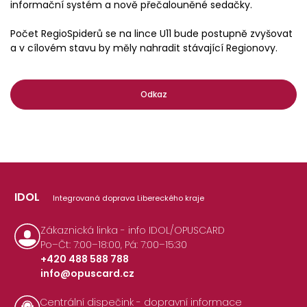
informační systém a nově přečalouněné sedačky.
Počet RegioSpiderů se na lince U11 bude postupně zvyšovat
a v cílovém stavu by měly nahradit stávající Regionovy.
Odkaz
IDOL
Integrovaná doprava Libereckého kraje
Zákaznická linka - info IDOL/OPUSCARD
Po–Čt: 7:00–18:00, Pá: 7:00–15:30
+420 488 588 788
info@opuscard.cz
|
Centrální dispečink - dopravní informace