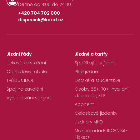
Denně od 4:00 do 24:00
+420 704 702 000
dispecink@korid.cz
|
Jízdní řády
Jízdné a tarify
Linkové ke stažení
Spočítejte si jízdné
Odjezdové tabule
Plné jízdné
TvůjBus IDOL
Dětské a studentské
Spoj na zavolání
Osoby 65+, 70+, invalidní
důchodci, ZTP
Vyhledávání spojení
Abonent
Celosíťové jízdenky
Jízdné v MHD
Mezinárodní EURO-NISA-
Ticket+