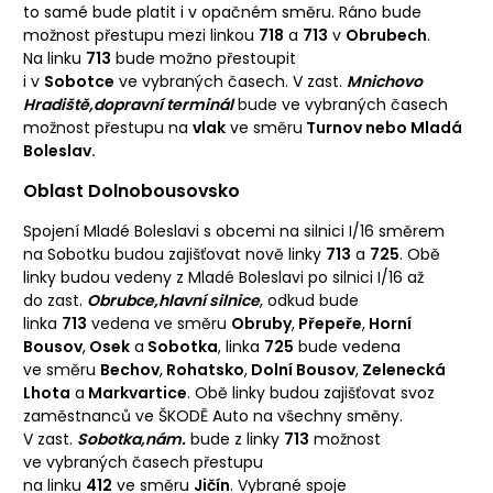
to samé bude platit i v opačném směru. Ráno bude
možnost přestupu mezi linkou
718
a
713
v
Obrubech
.
Na linku
713
bude možno přestoupit
i v
Sobotce
ve vybraných časech. V zast.
Mnichovo
Hradiště,dopravní terminál
bude ve vybraných časech
možnost přestupu na
vlak
ve směru
Turnov nebo Mladá
Boleslav.
Oblast Dolnobousovsko
Spojení Mladé Boleslavi s obcemi na silnici I/16 směrem
na Sobotku budou zajišťovat nově linky
713
a
725
. Obě
linky budou vedeny z Mladé Boleslavi po silnici I/16 až
do zast.
Obrubce,hlavní silnice
, odkud bude
linka
713
vedena ve směru
Obruby
,
Přepeře
,
Horní
Bousov
,
Osek
a
Sobotka
, linka
725
bude vedena
ve směru
Bechov
,
Rohatsko
,
Dolní Bousov
,
Zelenecká
Lhota
a
Markvartice
. Obě linky budou zajišťovat svoz
zaměstnanců ve ŠKODĚ Auto na všechny směny.
V zast.
Sobotka,nám.
bude z linky
713
možnost
ve vybraných časech přestupu
na linku
412
ve směru
Jičín
. Vybrané spoje