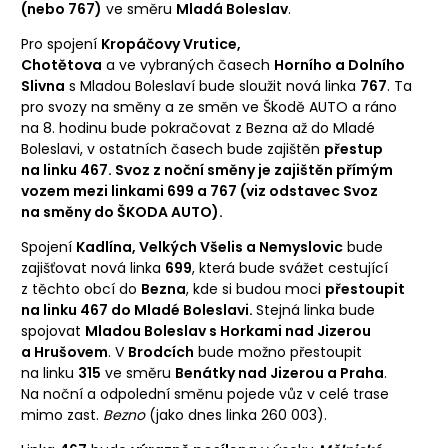
(nebo 767)
ve směru
Mladá Boleslav
.
Pro spojení
Kropáčovy Vrutice,
Chotětova
a ve vybraných časech
Horního a Dolního
Slivna
s Mladou Boleslaví bude sloužit nová linka
767
. Ta
pro svozy na směny a ze směn ve Škodě AUTO a ráno
na 8. hodinu bude pokračovat z Bezna až do Mladé
Boleslavi, v ostatních časech bude zajištěn
přestup
na linku 467. Svoz z noční směny je zajištěn přímým
vozem mezi linkami 699 a 767 (viz odstavec Svoz
na směny do ŠKODA AUTO).
Spojení
Kadlína, Velkých Všelis a Nemyslovic
bude
zajišťovat nová linka
699
, která bude svážet cestující
z těchto obcí do
Bezna
, kde si budou moci
přestoupit
na linku 467 do Mladé Boleslavi.
Stejná linka bude
spojovat
Mladou Boleslav s Horkami nad Jizerou
a Hrušovem
. V
Brodcích
bude možno přestoupit
na linku
315
ve směru
Benátky nad Jizerou a Praha
.
Na noční a odpolední směnu pojede vůz v celé trase
mimo zast.
Bezno
(jako dnes linka 260 003).