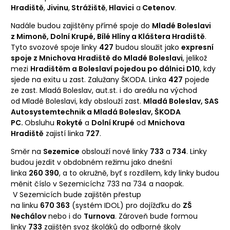
Hradiště
,
Jivinu
,
Strážiště
,
Hlavici
a
Cetenov
.
Nadále budou zajištěny přímé spoje do
Mladé Boleslavi
z Mimoně, Dolní Krupé, Bílé Hlíny a Kláštera Hradiště
.
Tyto svozové spoje linky
427
budou sloužit jako
expresní
spoje z Mnichova Hradiště do Mladé Boleslavi
, jelikož
mezi
Hradištěm a Boleslaví pojedou po dálnici D10
, kdy
sjede na exitu u zast. Zalužany ŠKODA. Linka
427
pojede
ze zast. Mladá Boleslav, aut.st. i do areálu na východ
od Mladé Boleslavi, kdy obslouží zast.
Mladá Boleslav, SAS
Autosystemtechnik a Mladá Boleslav, ŠKODA
PC.
Obsluhu
Rokyté
a
Dolní Krupé
od
Mnichova
Hradiště
zajistí linka
727
.
Směr na
Sezemice
obslouží nové linky
733
a
734
. Linky
budou jezdit v obdobném režimu jako dnešní
linka
260 390
, a to okružně, byť s rozdílem, kdy linky budou
měnit číslo v Sezemicíchz 733 na 734 a naopak.
V Sezemicích bude zajištěn přestup
na linku
670 363
(systém IDOL) pro dojížďku do
ZŠ
Nechálov
nebo i do
Turnova
. Zároveň bude formou
linky
733
zajištěn svoz školáků do odborné školy