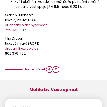
Kvůli oběhům vozidel je možné, že po noční směně
je nutno vést spoje již v 6:15 nebo 6:20 hod.
Oldřich Buchetka
tiskový mluvčí IDSK
buchetka.oldrich@idsk.cz
725 940 097
Filip Drápal
tiskový mluvčí ROPID
drapal.filip@ropid.cz
602 379 792
Sdílejte článek
Mohlo by Vás zajímat