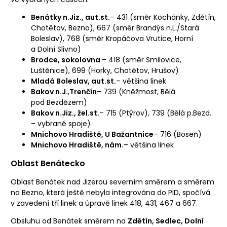
Benátky n.Jiz., aut.st.
– 431 (směr Kochánky, Zdětín,
Chotětov, Bezno), 667 (směr Brandýs n.L./Stará
Boleslav), 768 (směr Kropáčova Vrutice, Horní
a Dolní Slivno)
Brodce, sokolovna
– 418 (směr Smilovice,
Luštěnice), 699 (Horky, Chotětov, Hrušov)
Mladá Boleslav, aut.st.
– většina linek
Bakov n.J.
,
Trenčín
– 739 (Kněžmost, Bělá
pod Bezdězem)
Bakov n.Jiz., žel.st.
– 715 (Ptýrov), 739 (Bělá p.Bezd.
– vybrané spoje)
Mnichovo Hradiště, U Bažantnice
– 716 (Boseň)
Mnichovo Hradiště, nám.
– většina linek
Oblast Benátecko
Oblast Benátek nad Jizerou severním směrem a směrem
na Bezno, která ještě nebyla integrována do PID, spočívá
v zavedení tří linek a úpravě linek 418, 431, 467 a 667.
Obsluhu od Benátek směrem na
Zdětín, Sedlec, Dolní