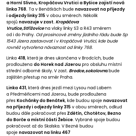
a Horní Slivno, Kropáčovu Vrutici a Byšice zajistí nová
linka 768.
Ta v Benátkách bude
navazovat na příjezdy
i odjezdy linky 315
v obou směrech. Několik
spojů
navazuje v zast.
Kropáčova
Vrutice,Střížovice
na vlaky linky S3 a R43 směrem
od i do Prahy.
Od prosincové změny jízdního řádu bude Sp
1543 Jizera zastavovat i v Kropáčově Vrutici, kde bude
rovněž vytvořena návaznost od linky 768.
Linka
418
, která je dnes ukončena v Brodcích, bude
prodloužena
do Horek nad Jizerou
pro obsluhu místní
střední odborné školy
.
V zast.
Brodce,sokolovn
a
bude
zajištěn přestup na směr Praha.
Linka 431
, která dnes jezdí mezi Lysou nad Labem
a Předměřicemi nad Jizerou, bude prodloužena
přes
Kochánky do Benátek
, kde budou spoje
navazovat
na příjezdy i odjezdy linky 315
v obou směrech, odkud
budou dále pokračovat přes
Zdětín, Chotětov, Bezno
do Borče a místní části Žebice
. Vybrané spoje budou
pokračovat až do Skalska. V Bezně budou
spoje
navazovat na linku 467