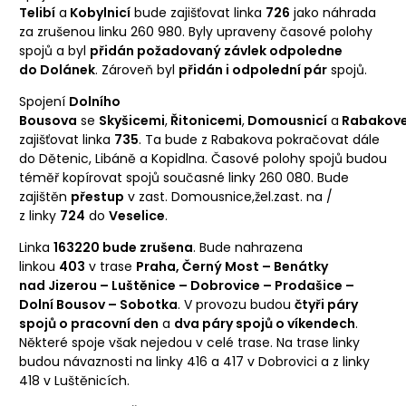
Telibí
a
Kobylnicí
bude zajišťovat linka
726
jako náhrada
za zrušenou linku 260 980. Byly upraveny časové polohy
spojů a byl
přidán požadovaný závlek odpoledne
do Dolánek
. Zároveň byl
přidán i odpolední pár
spojů.
Spojení
Dolního
Bousova
se
Skyšicemi
,
Řitonicemi
,
Domousnicí
a
Rabakov
zajišťovat linka
735
. Ta bude z Rabakova pokračovat dále
do Dětenic, Libáně a Kopidlna. Časové polohy spojů budou
téměř kopírovat spojů současné linky 260 080. Bude
zajištěn
přestup
v zast. Domousnice,žel.zast. na /
z linky
724
do
Veselice
.
Linka
163220 bude zrušena
. Bude nahrazena
linkou
403
v trase
Praha, Černý Most – Benátky
nad Jizerou – Luštěnice – Dobrovice – Prodašice –
Dolní Bousov – Sobotka
. V provozu budou
čtyři páry
spojů o pracovní den
a
dva páry spojů o víkendech
.
Některé spoje však nejedou v celé trase. Na trase linky
budou návaznosti na linky 416 a 417 v Dobrovici a z linky
418 v Luštěnicích.