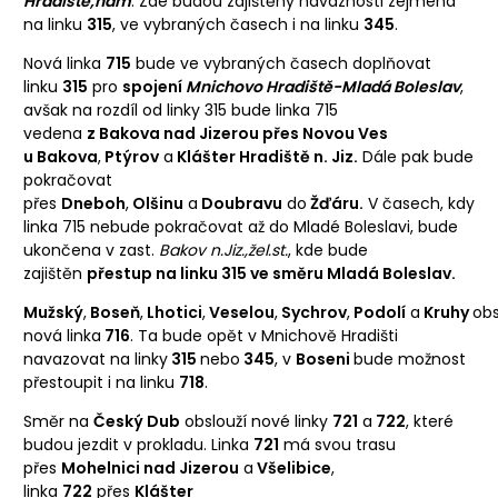
Hradiště,nám
. Zde budou zajištěny návaznosti zejména
na linku
315
, ve vybraných časech i na linku
345
.
Nová linka
715
bude ve vybraných časech doplňovat
linku
315
pro
spojení
Mnichovo Hradiště-Mladá Boleslav
,
avšak na rozdíl od linky 315 bude linka 715
vedena
z Bakova nad Jizerou přes Novou Ves
u Bakova
,
Ptýrov
a
Klášter Hradiště n. Jiz.
Dále pak bude
pokračovat
přes
Dneboh
,
Olšinu
a
Doubravu
do
Žďáru.
V časech, kdy
linka 715 nebude pokračovat až do Mladé Boleslavi, bude
ukončena v zast.
Bakov n.Jiz.,žel.st.
, kde bude
zajištěn
přestup na linku 315 ve směru Mladá Boleslav.
Mužský
,
Boseň
,
Lhotici
,
Veselou
,
Sychrov
,
Podolí
a
Kruhy
obs
nová linka
716
. Ta bude opět v Mnichově Hradišti
navazovat na linky
315
nebo
345
, v
Boseni
bude možnost
přestoupit i na linku
718
.
Směr na
Český Dub
obslouží nové linky
721
a
722
, které
budou jezdit v prokladu. Linka
721
má svou trasu
přes
Mohelnici nad Jizerou
a
Všelibice
,
linka
722
přes
Klášter