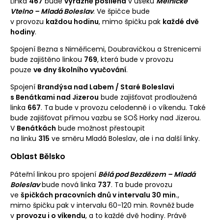
Linka
467
bude
výrazně posílena
v úseku
Mělnické
Vtelno – Mladá Boleslav
. Ve špičce bude
v provozu
každou hodinu
, mimo špičku pak
každé dvě
hodiny
.
Spojení Bezna s Niměřicemi, Doubravičkou a Strenicemi
bude zajištěno linkou
769
, která bude v provozu
pouze
ve dny školního vyučování
.
Spojení
Brandýsa nad Labem / Staré Boleslavi
s Benátkami nad Jizerou
bude zajišťovat prodloužená
linka
667
. Ta bude v provozu celodenně i o víkendu. Také
bude zajišťovat přímou vazbu se SOŠ Horky nad Jizerou.
V
Benátkách
bude možnost přestoupit
na linku
315
ve směru Mladá Boleslav, ale i na další linky.
Oblast Bělsko
Páteřní linkou pro spojení
Bělá pod Bezdězem – Mladá
Boleslav
bude nová linka
737
. Ta bude provozu
ve
špičkách pracovních dnů v intervalu 30 min.
,
mimo špičku pak v intervalu 60-120 min. Rovněž bude
v
provozu i o víkendu
, a to každé dvě hodiny. Právě