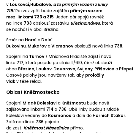
v
Loukovci,Hubálově
,
a to přímým vozem z linky
715!
Rozvoz zpět bude zajištěn
přímým vozem
mezi linkami 733 a 315
. Jeden pár spojů rovněž
na lince
733
obslouží zastávku
Březina,náves
, která
se nachází v obci Březina.
Směr na
Horní
a
Dolní
Bukovinu
,
Mukařov
a
Vicmanov
obslouží nová linka
738
.
Spojení na
Turnov
z Mnichova Hradiště zajistí nová
linka
717
, která pojede po silnici II/610, čímž obslouží
obce
Březina
,
Loukov
,
Doubrava
,
Svijany
,
Příšovice
a
Přepe
Časové polohy jsou navrženy tak, aby
proložily
vlak
v téže relaci.
Oblast Kněžmostecko
Spojení
Mladé Boleslavi
a
Kněžmostu
bude nově
zajišťováno linkami
714
a
736
. Obě linky budou z Mladé
Boleslavi vedeny do
Kosmonos
a dále do
Horních Stakor
.
Zatímco linka
736
pojede
do zast.
Kněžmost,Násedlnice
přímo,