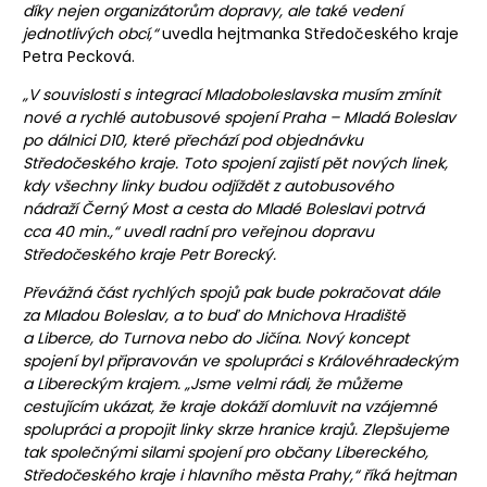
díky nejen organizátorům dopravy, ale také vedení
jednotlivých obcí,“
uvedla hejtmanka Středočeského kraje
Petra Pecková.
„V souvislosti s
integrací Mladoboleslavska musím zmínit
nové a rychlé autobusové spojení Praha – Mladá Boleslav
po dálnici D10, které přechází pod objednávku
Středočeského kraje. Toto spojení zajistí pět nových linek,
kdy všechny linky budou odjíždět z autobusového
nádraží Černý Most a cesta do Mladé Boleslavi potrvá
cca 40 min.,“
uvedl radní pro veřejnou dopravu
Středočeského kraje Petr Borecký.
Převážná část rychlých spojů pak bude pokračovat dále
za Mladou Boleslav, a to buď do Mnichova Hradiště
a Liberce, do Turnova nebo do Jičína. Nový koncept
spojení byl připravován ve spolupráci s Královéhradeckým
a Libereckým krajem.
„Jsme velmi rádi, že můžeme
cestujícím ukázat, že kraje dokáží domluvit na vzájemné
spolupráci a propojit linky skrze hranice krajů
. Zlepšujeme
tak společnými silami spojení pro občany Libereckého,
Středočeského kraje i hlavního města Prahy
,“
říká hejtman