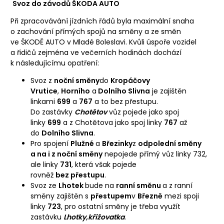
Svoz do závodů ŠKODA AUTO
Při zpracovávání jízdních řádů byla maximální snaha
o zachování přímých spojů na směny a ze směn
ve ŠKODĚ AUTO v Mladé Boleslavi. Kvůli úspoře vozidel
a řidičů zejména ve večerních hodinách dochází
k následujícímu opatření:
Svoz z
noční směny
do
Kropáčovy
Vrutice
,
Horního
a
Dolního Slivna
je zajištěn
linkami
699
a
767
a to bez přestupu.
Do zastávky
Chotětov
vůz pojede jako spoj
linky
699
a z Chotětova jako spoj linky
767
až
do
Dolního Slivna
.
Pro spojení
Plužné
a
Březinky
z
odpolední směny
a na i z noční směny
nepojede přímý vůz linky 732,
ale linky
731
, která však pojede
rovněž
bez přestupu
.
Svoz ze
Lhotek
bude na
ranní směnu
a z ranní
směny zajištěn s
přestupem
v
Březně
mezi spoji
linky
723
, pro ostatní směny je třeba využít
zastávku
Lhotky,křižovatka
.