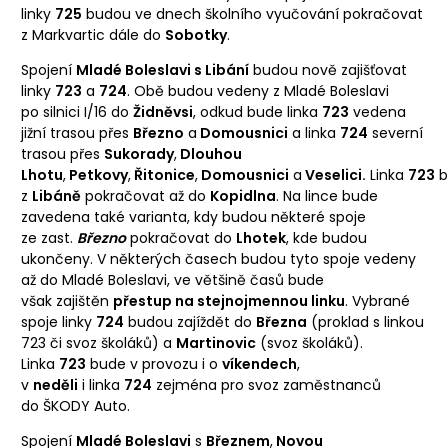
linky
725
budou ve dnech školního vyučování pokračovat
z Markvartic dále do
Sobotky
.
Spojení
Mladé Boleslavi s Libání
budou nově zajišťovat
linky
723
a
724
. Obě budou vedeny z Mladé Boleslavi
po silnici I/16 do
Židněvsi
, odkud bude linka
723
vedena
jižní trasou přes
Březno
a
Domousnici
a linka
724
severní
trasou přes
Sukorady
,
Dlouhou
Lhotu
,
Petkovy
,
Řitonice
,
Domousnici
a
Veselici.
Linka
723
b
z
Libáně
pokračovat až do
Kopidlna
. Na lince bude
zavedena také varianta, kdy budou některé spoje
ze zast.
Březno
pokračovat do
Lhotek
, kde budou
ukončeny. V některých časech budou tyto spoje vedeny
až do Mladé Boleslavi, ve většině časů bude
však zajištěn
přestup na stejnojmennou linku
. Vybrané
spoje linky
724
budou zajíždět do
Března
(proklad s linkou
723 či svoz školáků) a
Martinovic
(svoz školáků).
Linka
723
bude v provozu i o
víkendech
,
v
neděli
i linka
724
zejména pro svoz zaměstnanců
do ŠKODY Auto.
Spojení
Mladé Boleslavi
s
Březnem
,
Novou