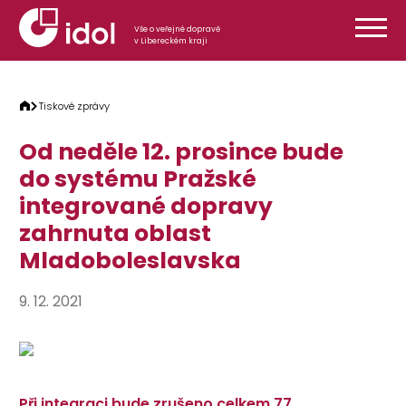
Přeskočit na obsah
Vše o veřejné dopravě
v Libereckém kraji
Tiskové zprávy
Od neděle 12. prosince bude
do systému Pražské
integrované dopravy
zahrnuta oblast
Mladoboleslavska
9. 12. 2021
Při integraci bude zrušeno celkem 77