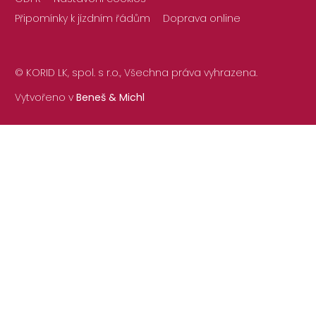
Připomínky k jízdním řádům
Doprava online
© KORID LK, spol. s r.o., Všechna práva vyhrazena.
Vytvořeno v
Beneš & Michl