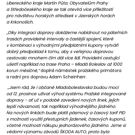
Libereckého kraje Martin Půta. Obyvatelům Prahy
a Středočeského kraje se tak otevírá více příležitostí
pro návštěvu horských středisek v Jizerských horách
a Krkonoších.
„Díky integraci dopravy dokážeme nabídnout na páteřních
trasách pravidelné intervaly a častější spojení, které
v kombinaci s výhodnými předplatními kupony vytváří
dobrý předpoklad k tomu, aby s veřejnou dopravou
cestovalo mnohem čím dál více lidí. Pravidelní cestující
ušetří například na trase Praha – Mladá Boleslav až 100
0
korun měsíčně,“
doplnil náměstek pražského primátora
a radní pro dopravu Adam Scheinherr.
„Jsem rád, že i občané Mladoboleslavska budou moci
od 12. prosince užívat výhod systému Pražské integrované
dopravy - ať už v podobě zavedení nových linek, jejich
lepší návaznosti, tak například výhodnějšího jízdného.
Na nových linkách bude platit pásmový a časový tarif PID
s možností využití přestupních jízdenek, časových kuponů,
včetně možností nákupu jednorázového jízdného. Jsme si
vědomi významu závodů ŠKODA AUTO, proto byla