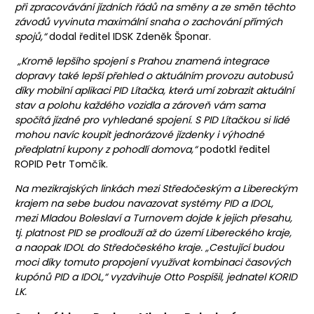
při zpracovávání jízdních řádů na směny a ze směn těchto
závodů vyvinuta maximální snaha o zachování přímých
spojů,“
dodal ředitel IDSK Zdeněk Šponar.
„Kromě lepšího spojení s Prahou znamená integrace
dopravy také lepší přehled o aktuálním provozu autobusů
díky mobilní aplikaci PID Lítačka, která umí zobrazit aktuální
stav a polohu každého vozidla a zároveň vám sama
spočítá jízdné pro vyhledané spojení. S PID Lítačkou si lidé
mohou navíc koupit jednorázové jízdenky i výhodné
předplatní kupony z pohodlí domova,“
podotkl ředitel
ROPID Petr Tomčík.
Na mezikrajských linkách mezi Středočeským a Libereckým
krajem na sebe budou navazovat systémy PID a IDOL,
mezi Mladou Boleslaví a Turnovem dojde k jejich přesahu,
tj. platnost PID se prodlouží až do území Libereckého kraje,
a naopak IDOL do Středočeského kraje. „Cestující budou
moci díky tomuto propojení využívat kombinaci časových
kupónů PID a IDOL,“ vyzdvihuje Otto Pospíšil, jednatel KORID
LK.