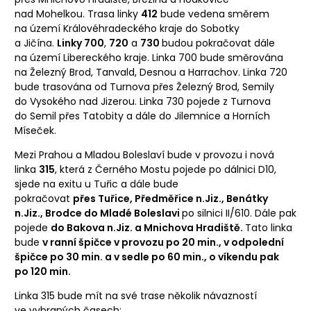
nad Mohelkou. Trasa linky
412
bude vedena směrem
na území Královéhradeckého kraje do Sobotky
a Jičína.
Linky 700
,
720
a
730
budou pokračovat dále
na území Libereckého kraje. Linka 700 bude směrována
na Železný Brod, Tanvald, Desnou a Harrachov. Linka 720
bude trasována od Turnova přes Železný Brod, Semily
do Vysokého nad Jizerou. Linka 730 pojede z Turnova
do Semil přes Tatobity a dále do Jilemnice a Horních
Míseček.
Mezi Prahou a Mladou Boleslaví bude v provozu i nová
linka
315
, která z Černého Mostu pojede po dálnici D10,
sjede na exitu u Tuřic a dále bude
pokračovat
přes Tuřice, Předměřice n.Jiz., Benátky
n.Jiz., Brodce do Mladé Boleslavi
po silnici II/610. Dále pak
pojede
do Bakova n.Jiz. a Mnichova Hradiště.
Tato linka
bude
v ranní špičce v provozu po 20 min., v odpolední
špičce po 30 min. a v sedle po 60 min., o víkendu pak
po 120 min.
Linka 315 bude mít na své trase několik návazností
ve vybraných časech: