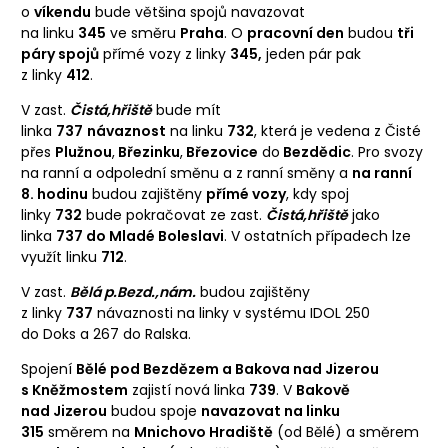
o
víkendu
bude většina spojů navazovat
na linku
345
ve směru
Praha
. O
pracovní den
budou
tři
páry spojů
přímé vozy z linky
345,
jeden pár pak
z linky
412
.
V zast.
Čistá,hřiště
bude mít
linka
737
návaznost
na linku
732
, která je vedena z Čisté
přes
Plužnou
,
Březinku
,
Březovice
do
Bezdědic
. Pro svozy
na ranní a odpolední směnu a z ranní směny a
na ranní
8. hodinu
budou zajištěny
přímé vozy
, kdy spoj
linky
732
bude pokračovat ze zast.
Čistá,hřiště
jako
linka
737 do Mladé Boleslavi
. V ostatních případech lze
využít linku
712
.
V zast.
Bělá p.Bezd.,nám.
budou zajištěny
z linky
737
návaznosti na linky v systému IDOL 250
do Doks a 267 do Ralska.
Spojení
Bělé pod Bezdězem a Bakova nad Jizerou
s Kněžmostem
zajistí nová linka
739
. V
Bakově
nad Jizerou
budou spoje
navazovat na linku
315
směrem na
Mnichovo Hradiště
(od Bělé) a směrem