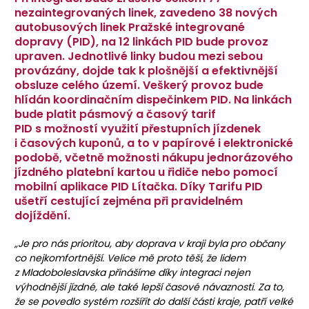
nezaintegrovaných linek, zavedeno 38 nových
autobusových linek Pražské integrované
dopravy (PID), na 12 linkách PID bude provoz
upraven. Jednotlivé linky budou mezi sebou
provázány, dojde tak k plošnější a efektivnější
obsluze celého území. Veškerý provoz bude
hlídán koordinačním dispečinkem PID. Na linkách
bude platit pásmový a časový tarif
PID s možností využití přestupních jízdenek
i časových kuponů, a to v papírové i elektronické
podobě, včetně možnosti nákupu jednorázového
jízdného platební kartou u řidiče nebo pomocí
mobilní aplikace PID Lítačka. Díky Tarifu PID
ušetří cestující zejména při pravidelném
dojíždění.
„Je pro nás prioritou, aby doprava v kraji byla pro občany
co nejkomfortnější. Velice mě proto těší, že lidem
z Mladoboleslavska přinášíme díky integraci nejen
výhodnější jízdné, ale také lepší časové návaznosti. Za to,
že se povedlo systém rozšířit do další části kraje, patří velké