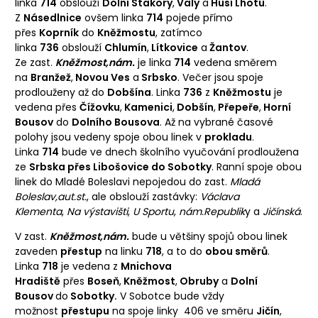
linka
714
obslouží
Dolní Stakory
,
Valy
a
Husí Lhotu
.
Z
Násedlnice
ovšem linka
714
pojede přímo
přes
Koprník
do
Kněžmostu
, zatímco
linka
736
obslouží
Chlumín
,
Lítkovice
a
Žantov
.
Ze zast.
Kněžmost,nám.
je linka
714
vedena směrem
na
Branžež
,
Novou Ves
a
Srbsko
. Večer jsou spoje
prodlouženy až do
Dobšína
. Linka
736
z
Kněžmostu
je
vedena přes
Čížovku
,
Kamenici
,
Dobšín
,
Přepeře
,
Horní
Bousov
do
Dolního Bousova
. Až na vybrané časové
polohy jsou vedeny spoje obou linek v
prokladu
.
Linka
714
bude ve dnech školního vyučování prodloužena
ze
Srbska přes Libošovice do Sobotky
. Ranní spoje obou
linek do Mladé Boleslavi nepojedou do zast.
Mladá
Boleslav,aut.st.
, ale obslouží zastávky:
Václava
Klementa
,
Na výstavišti
,
U Sportu
,
nám.Republik
y a
Jičínská
.
V zast.
Kněžmost,nám.
bude u většiny spojů obou linek
zaveden
přestup
na linku
718
, a to do
obou směrů
.
Linka
718
je vedena z
Mnichova
Hradiště
přes
Boseň
,
Kněžmost
,
Obruby
a
Dolní
Bousov
do
Sobotky.
V Sobotce bude vždy
možnost
přestupu
na spoje linky 406 ve směru
Jičín
,