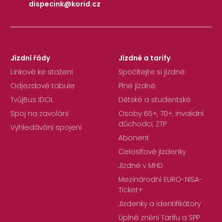
dispecink@korid.cz
|
Jízdní řády
Jízdné a tarify
Linkové ke stažení
Spočítejte si jízdné
Odjezdové tabule
Plné jízdné
TvůjBus IDOL
Dětské a studentské
Spoj na zavolání
Osoby 65+, 70+, invalidní
důchodci, ZTP
Vyhledávání spojení
Abonent
Celosíťové jízdenky
Jízdné v MHD
Mezinárodní EURO-NISA-
Ticket+
Jízdenky a identifikátory
Úplné znění Tarifu a SPP