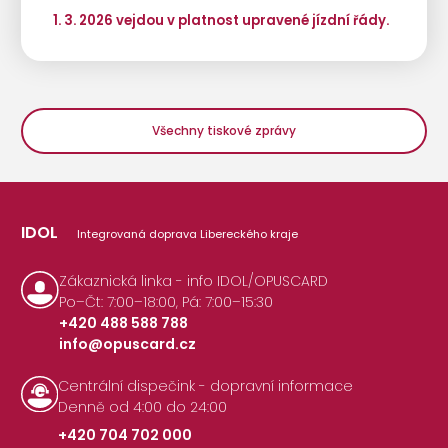
1. 3. 2026 vejdou v platnost upravené jízdní řády.
Všechny tiskové zprávy
IDOL
Integrovaná doprava Libereckého kraje
Zákaznická linka - info IDOL/OPUSCARD
Po–Čt: 7:00–18:00, Pá: 7:00–15:30
+420 488 588 788
info@opuscard.cz
|
Centrální dispečink - dopravní informace
Denně od 4:00 do 24:00
+420 704 702 000