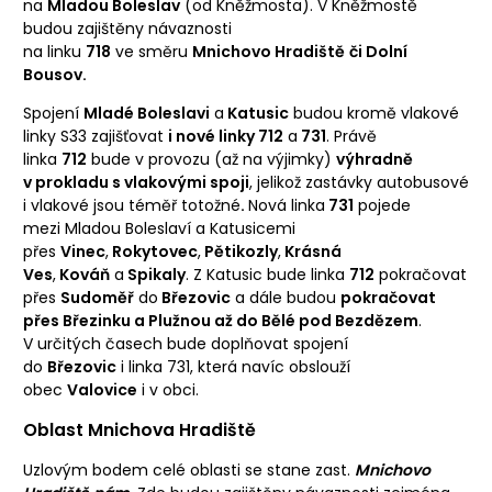
na
Mladou Boleslav
(od Kněžmosta). V Kněžmostě
budou zajištěny návaznosti
na linku
718
ve směru
Mnichovo Hradiště
či Dolní
Bousov.
Spojení
Mladé Boleslavi
a
Katusic
budou kromě vlakové
linky S33 zajišťovat
i nové linky 712
a
731
. Právě
linka
712
bude v provozu (až na výjimky)
výhradně
v prokladu s vlakovými spoji
, jelikož zastávky autobusové
i vlakové jsou téměř totožné
.
Nová linka
731
pojede
mezi Mladou Boleslaví a Katusicemi
přes
Vinec
,
Rokytovec
,
Pětikozly
,
Krásná
Ves
,
Kováň
a
Spikaly
. Z Katusic bude linka
712
pokračovat
přes
Sudoměř
do
Březovic
a dále budou
pokračovat
přes Březinku a Plužnou až do Bělé pod Bezdězem
.
V určitých časech bude doplňovat spojení
do
Březovic
i linka 731, která navíc obslouží
obec
Valovice
i v obci.
Oblast Mnichova Hradiště
Uzlovým bodem celé oblasti se stane zast.
Mnichovo