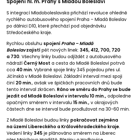
Spojení hl. m. Prahy s Mladou Boleslaví
S integrací Mladoboleslavska přichází revoluce ohledně
rychlého autobusového spojení Praha – Mladá Boleslav
po dálnici D10, které přechází pod objednávku
Středočeského kraje.
Rychlou obsluhu
spojení
Praha – Mladá
Boleslav
zajistí
pět nových linek:
345, 412, 700, 720
a 730
. Všechny linky budou odjíždět z autobusového
nádraží
Černý Most
a cesta do Mladé Boleslavi potrvá
cca
40 min
. Vybrané spoje linky 345 pojedou přes ul.
Jičínská v Mladé Boleslavi. Základní interval mezi spoji
činí
20 min
., avšak ve špičkách pracovních dnů bude
tento interval zkrácen.
Ráno ve směru do Prahy se bude
jezdit od Mladé Boleslavi v intervalu 10 min.,
odpoledne
opačným směrem v intervalu
15 min.,
v okrajových
částech dne se interval bude prodlužovat na 30-60 min.
Z Mladé Boleslavi budou linky
pokračovat zejména
na území Libereckého a Královéhradeckého kraje
.
Vedení linky
345
je plánováno směrem na Liberec
přes Mnichovo Hradiště, Březinu a Hodkovice