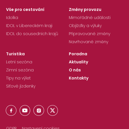
Vše pro cestování
Změny provozu
Idolka
Mimořádné události
IDOL v Libereckém kraji
Objížďky a výluky
IDOL do sousedních krajů
Připravované změny
Navrhované změny
Turistika
Poradna
Letní sezóna
Aktuality
Zimní sezóna
O nás
Tipy na výlet
Kontakty
Síťové jízdenky
GDPR
Nastavení cookies