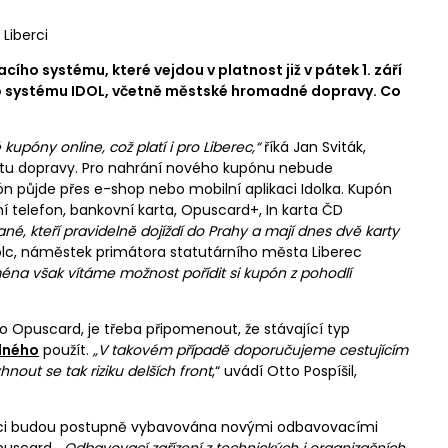
Liberci
cího systému, které vejdou v platnost již v pátek 1. září
ho systému IDOL, včetně městské hromadné dopravy. Co
póny online, což platí i pro Liberec,“
říká Jan Sviták,
rtu dopravy. Pro nahrání nového kupónu nebude
 půjde přes e-shop nebo mobilní aplikaci Idolka. Kupón
í telefon, bankovní karta, Opuscard+, In karta ČD
né, kteří pravidelně dojíždí do Prahy a mají dnes dvě karty
Šolc, náměstek primátora statutárního města Liberec
éna však vítáme možnost pořídit si kupón z pohodlí
o Opuscard, je třeba připomenout, že stávající typ
zdného
použít.
„V takovém případě doporučujeme cestujícím
nout se tak riziku delších front
,“ uvádí Otto Pospíšil,
iberci budou postupně vybavována novými odbavovacími