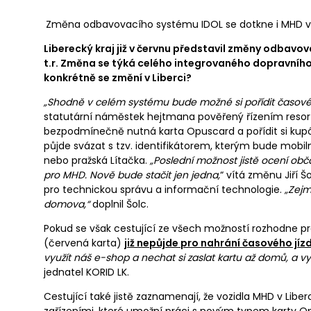
Změna odbavovacího systému IDOL se dotkne i MHD v 
Liberecký kraj již v červnu představil změny odbavova
t.r. Změna se týká celého integrovaného dopravní
konkrétně se změní v Liberci?
„Shodně v celém systému bude možné si pořídit časové ku
statutární náměstek hejtmana pověřený řízením reso
bezpodmínečně nutná karta Opuscard a pořídit si kupón
půjde svázat s tzv. identifikátorem, kterým bude mobiln
nebo pražská Lítačka.
„Poslední možnost jistě ocení obča
pro MHD. Nově bude stačit jen jedna,
“ vítá změnu Jiří 
pro technickou správu a informační technologie.
„Zejm
domova,“
doplnil Šolc.
Pokud se však cestující ze všech možností rozhodne pr
(červená karta)
již nepůjde pro nahrání časového jí
využít náš e-shop a nechat si zaslat kartu až domů, a vyh
jednatel KORID LK.
Cestující také jistě zaznamenají, že vozidla MHD v L