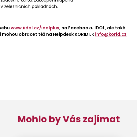
 žádosti o kartu, zakoupení kupónu
v železničních pokladnách.
 webu
www.iidol.cz/idolplus
, na Facebooku IDOL, ale také
ící mohou obracet též na Helpdesk KORID LK
info@korid.cz
Mohlo by Vás zajímat