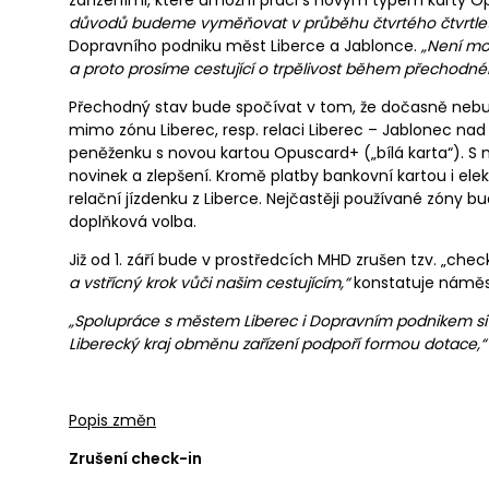
zařízeními, které umožní práci s novým typem karty O
důvodů budeme vyměňovat v průběhu čtvrtého čtvrtletí
Dopravního podniku měst Liberce a Jablonce.
„Není mo
a proto prosíme cestující o trpělivost během přechodné
Přechodný stav bude spočívat v tom, že dočasně nebu
mimo zónu Liberec, resp. relaci Liberec – Jablonec na
peněženku s novou kartou Opuscard+ („bílá karta“). S n
novinek a zlepšení. Kromě platby bankovní kartou i el
relační jízdenku z Liberce. Nejčastěji používané zóny b
doplňková volba.
Již od 1. září bude v prostředcích MHD zrušen tzv. „chec
a vstřícný krok vůči našim cestujícím,“
konstatuje náměst
„Spolupráce s městem Liberec i Dopravním podnikem si 
Liberecký kraj obměnu zařízení podpoří formou dotace,“
Popis změn
Zrušení check-in