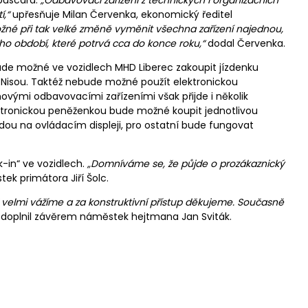
puscard.
„Odbavovací zařízení z technických i organizačních
,“
upřesňuje Milan Červenka, ekonomický ředitel
žné při tak velké změně vyměnit všechna zařízení najednou,
ho období, které potrvá cca do konce roku,“
dodal Červenka.
de možné ve vozidlech MHD Liberec zakoupit jízdenku
d Nisou. Taktéž nebude možné použít elektronickou
ovými odbavovacími zařízeními však přijde i několik
ektronickou peněženkou bude možné koupit jednotlivou
udou na ovládacím displeji, pro ostatní bude fungovat
k-in“ ve vozidlech.
„Domníváme se, že půjde o prozákaznický
ek primátora Jiří Šolc.
velmi vážíme a za konstruktivní přístup děkujeme. Současně
doplnil závěrem náměstek hejtmana Jan Sviták.