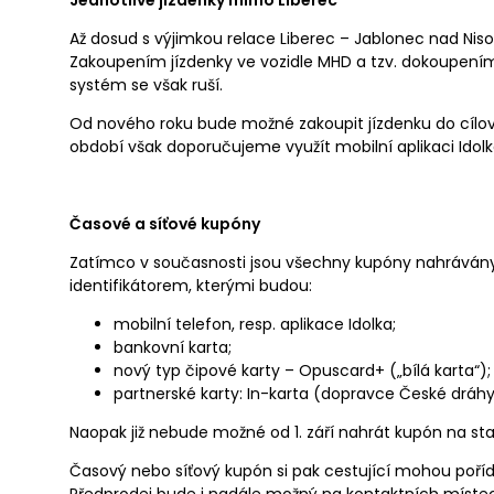
Jednotlivé jízdenky mimo Liberec
Až dosud s výjimkou relace Liberec – Jablonec nad Niso
Zakoupením jízdenky ve vozidle MHD a tzv. dokoupením
systém se však ruší.
Od nového roku bude možné zakoupit jízdenku do cílo
období však doporučujeme využít mobilní aplikaci Idolk
Časové a síťové kupóny
Zatímco v současnosti jsou všechny kupóny nahrávány
identifikátorem, kterými budou:
mobilní telefon, resp. aplikace Idolka;
bankovní karta;
nový typ čipové karty – Opuscard+ („bílá karta“);
partnerské karty: In-karta (dopravce České dráhy
Naopak již nebude možné od 1. září nahrát kupón na sta
Časový nebo síťový kupón si pak cestující mohou pořídi