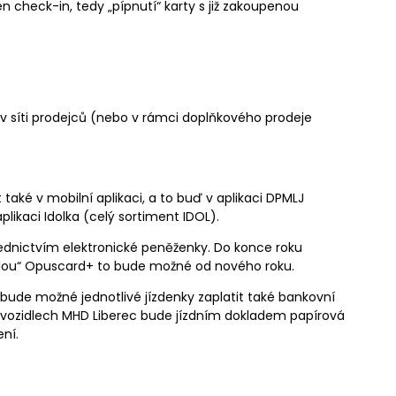
šen check-in, tedy „pípnutí“ karty s již zakoupenou
v síti prodejců (nebo v rámci doplňkového prodeje
 také v mobilní aplikaci, a to buď v aplikaci DPMLJ
likaci Idolka (celý sortiment IDOL).
ednictvím elektronické peněženky. Do konce roku
ílou“ Opuscard+ to bude možné od nového roku.
ude možné jednotlivé jízdenky zaplatit také bankovní
e vozidlech MHD Liberec bude jízdním dokladem papírová
ní.