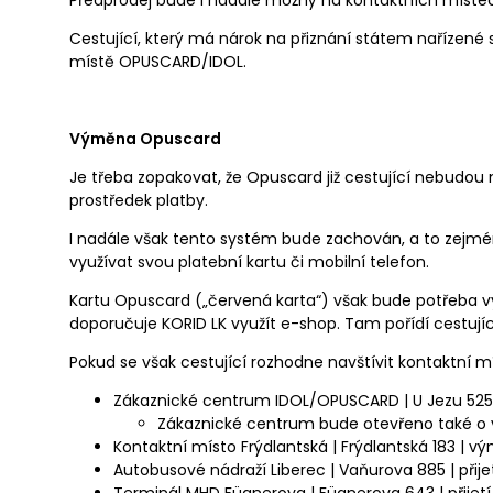
Předprodej bude i nadále možný na kontaktních míst
Cestující, který má nárok na přiznání státem nařízené s
místě OPUSCARD/IDOL.
Výměna Opuscard
Je třeba zopakovat, že Opuscard již cestující nebudou n
prostředek platby.
I nadále však tento systém bude zachován, a to zejmén
využívat svou platební kartu či mobilní telefon.
Kartu Opuscard („červená karta“) však bude potřeba v
doporučuje KORID LK využít e-shop. Tam pořídí cestují
Pokud se však cestující rozhodne navštívit kontaktní mís
Zákaznické centrum IDOL/OPUSCARD | U Jezu 525
Zákaznické centrum bude otevřeno také o vík
Kontaktní místo Frýdlantská | Frýdlantská 183 | 
Autobusové nádraží Liberec | Vaňurova 885 | přije