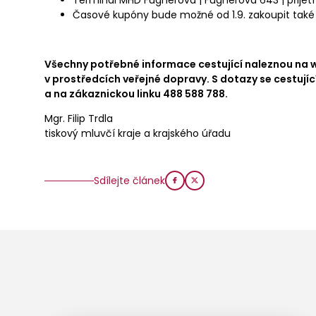
Terminál MHD Fügnerova | Fügnerova 643 | přijetí
Časové kupóny bude možné od 1.9. zakoupit také 
Všechny potřebné informace cestující naleznou na
v prostředcích veřejné dopravy. S dotazy se cestuj
a na zákaznickou linku 488 588 788.
Mgr. Filip Trdla
tiskový mluvčí kraje a krajského úřadu
Sdílejte článek