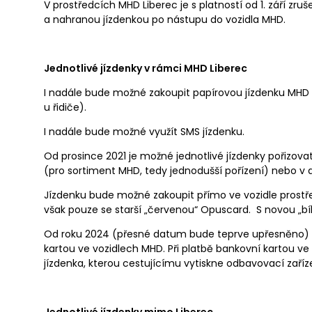
V prostředcích MHD Liberec je s platností od 1. září zru
a nahranou jízdenkou po nástupu do vozidla MHD.
Jednotlivé jízdenky v rámci MHD Liberec
I nadále bude možné zakoupit papírovou jízdenku MHD 
u řidiče).
I nadále bude možné využít SMS jízdenku.
Od prosince 2021 je možné jednotlivé jízdenky pořizovat
(pro sortiment MHD, tedy jednodušší pořízení) nebo v ap
Jízdenku bude možné zakoupit přímo ve vozidle prostř
však pouze se starší „červenou“ Opuscard. S novou „b
Od roku 2024 (přesné datum bude teprve upřesněno) b
kartou ve vozidlech MHD. Při platbě bankovní kartou v
jízdenka, kterou cestujícímu vytiskne odbavovací zaříze