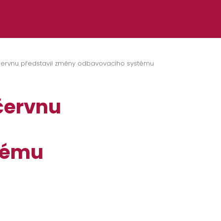
 v červnu představil změny odbavovacího systému
 červnu
tému