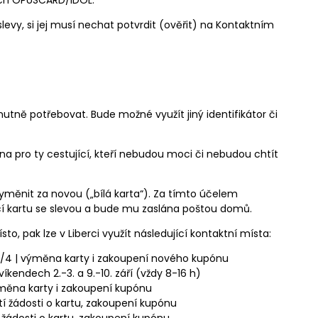
ech OPUSCARD/IDOL.
levy, si jej musí nechat potvrdit (ověřit) na Kontaktním
utně potřebovat. Bude možné využít jiný identifikátor či
a pro ty cestující, kteří nebudou moci či nebudou chtít
yměnit za novou („bílá karta“). Za tímto účelem
cí kartu se slevou a bude mu zaslána poštou domů.
to, pak lze v Liberci využít následující kontaktní místa:
/4 | výměna karty i zakoupení nového kupónu
endech 2.-3. a 9.-10. září (vždy 8-16 h)
výměna karty i zakoupení kupónu
tí žádosti o kartu, zakoupení kupónu