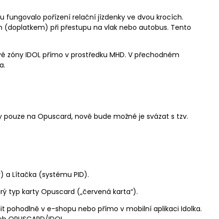
u fungovalo pořízení relační jízdenky ve dvou krocích.
 (doplatkem) při přestupu na vlak nebo autobus. Tento
vé zóny IDOL přímo v prostředku MHD. V přechodném
a.
 pouze na Opuscard, nově bude možné je svázat s tzv.
) a Lítačka (systému PID).
rý typ karty Opuscard („červená karta“).
t pohodlně v e-shopu nebo přímo v mobilní aplikaci Idolka.