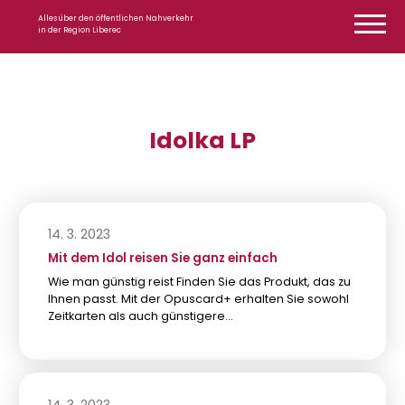
Zum Inhalt springen
Alles über den öffentlichen Nahverkehr
in der Region Liberec
Idolka LP
14. 3. 2023
Mit dem Idol reisen Sie ganz einfach
Wie man günstig reist Finden Sie das Produkt, das zu
Ihnen passt. Mit der Opuscard+ erhalten Sie sowohl
Zeitkarten als auch günstigere…
14. 3. 2023