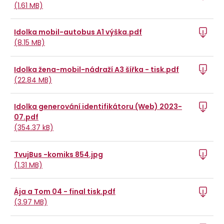
(1.61 MB)
Idolka mobil-autobus A1 výška.pdf
(8.15 MB)
Idolka žena-mobil-nádraží A3 šířka - tisk.pdf
(22.84 MB)
Idolka generování identifikátoru (Web) 2023-
07.pdf
(354.37 kB)
TvujBus -komiks 854.jpg
(1.31 MB)
Ája a Tom 04 - final tisk.pdf
(3.97 MB)