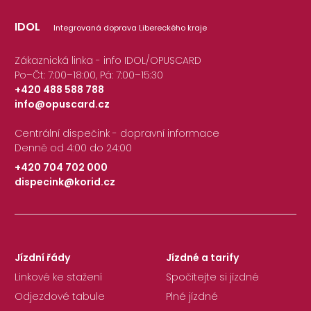
IDOL
Integrovaná doprava Libereckého kraje
Zákaznická linka - info IDOL/OPUSCARD
Po–Čt: 7:00–18:00, Pá: 7:00–15:30
+420 488 588 788
info@opuscard.cz
|
Centrální dispečink - dopravní informace
Denně od 4:00 do 24:00
+420 704 702 000
dispecink@korid.cz
|
Jízdní řády
Jízdné a tarify
Linkové ke stažení
Spočítejte si jízdné
Odjezdové tabule
Plné jízdné