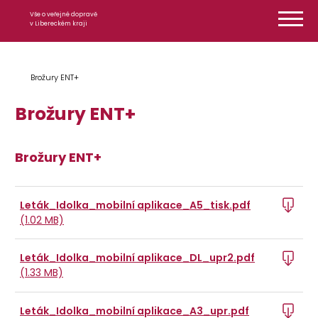
Přeskočit na obsah
Vše o veřejné dopravě
v Libereckém kraji
Brožury ENT+
Brožury ENT+
Brožury ENT+
Leták_Idolka_mobilní aplikace_A5_tisk.pdf
(1.02 MB)
Leták_Idolka_mobilní aplikace_DL_upr2.pdf
(1.33 MB)
Leták_Idolka_mobilní aplikace_A3_upr.pdf