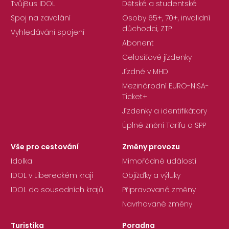
TvůjBus IDOL
Dětské a studentské
Spoj na zavolání
Osoby 65+, 70+, invalidní
důchodci, ZTP
Vyhledávání spojení
Abonent
Celosíťové jízdenky
Jízdné v MHD
Mezinárodní EURO-NISA-
Ticket+
Jízdenky a identifikátory
Úplné znění Tarifu a SPP
Vše pro cestování
Změny provozu
Idolka
Mimořádné události
IDOL v Libereckém kraji
Objížďky a výluky
IDOL do sousedních krajů
Připravované změny
Navrhované změny
Turistika
Poradna