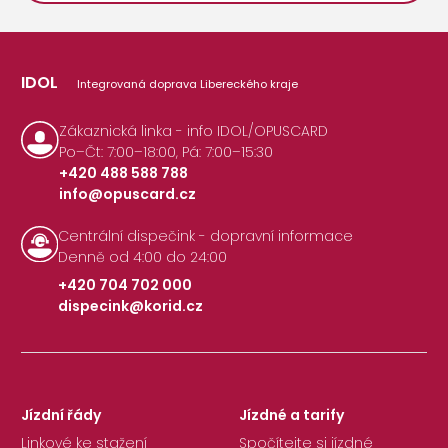
IDOL
Integrovaná doprava Libereckého kraje
Zákaznická linka - info IDOL/OPUSCARD
Po–Čt: 7:00–18:00, Pá: 7:00–15:30
+420 488 588 788
info@opuscard.cz
|
Centrální dispečink - dopravní informace
Denně od 4:00 do 24:00
+420 704 702 000
dispecink@korid.cz
|
Jízdní řády
Jízdné a tarify
Linkové ke stažení
Spočítejte si jízdné