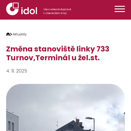
Přeskočit na obsah
Vše o veřejné dopravě
v Libereckém kraji
Aktuality
Změna stanoviště linky 733
Turnov,Terminál u žel.st.
4. 9. 2025