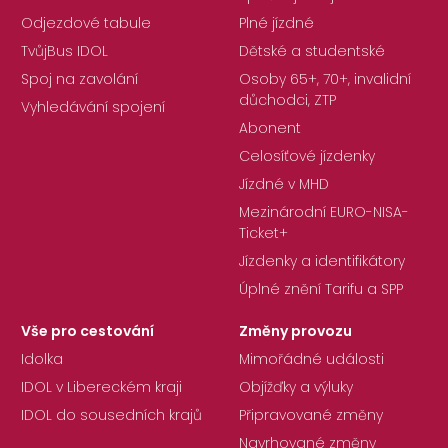
Odjezdové tabule
Plné jízdné
TvůjBus IDOL
Dětské a studentské
Spoj na zavolání
Osoby 65+, 70+, invalidní
důchodci, ZTP
Vyhledávání spojení
Abonent
Celosíťové jízdenky
Jízdné v MHD
Mezinárodní EURO-NISA-
Ticket+
Jízdenky a identifikátory
Úplné znění Tarifu a SPP
Vše pro cestování
Změny provozu
Idolka
Mimořádné události
IDOL v Libereckém kraji
Objížďky a výluky
IDOL do sousedních krajů
Připravované změny
Navrhované změny