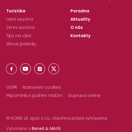
Turistika
Poradna
Letní sezóna
Aktuality
Zimní sezóna
O nás
Tipy na výlet
Kontakty
Síťové jízdenky
GDPR
Nastavení cookies
Připomínky k jízdním řádům
Doprava online
© KORID LK, spol. s r.o., Všechna práva vyhrazena.
Vytvořeno v
Beneš & Michl