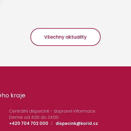
Všechny aktuality
ho kraje
Centrální dispečink - dopravní informace
Denně od 4:00 do 24:00
+420 704 702 000
|
dispecink@korid.cz