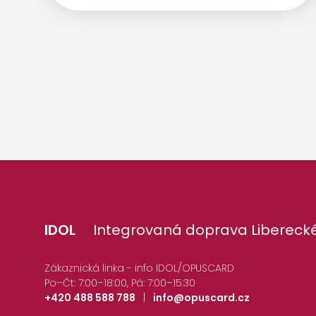
IDOL
Integrovaná doprava Liberecké
Zákaznická linka - info IDOL/OPUSCARD
Po–Čt: 7:00–18:00, Pá: 7:00–15:30
+420 488 588 788
|
info@opuscard.cz