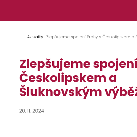
Přeskočit na obsah
Aktuality
Zlepšujeme spojení Prahy s Českolipskem a
Zlepšujeme spojení
Českolipskem a
Šluknovským výb
20. 11. 2024