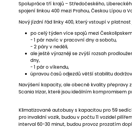
Spolupráce tří krajů – Středočeského, Libereckéh
spojení linkou 400 mezi Prahou, Českou Lípou a 
Nový jízdní řád linky 400, který vstoupí v platnost j
po celý týden více spojů mezi Českolipske
- 1 pár navíc v pracovní dny a sobotu,
- 2 páry v neděli,
ale ještě výrazněji se zvýší rozsah prodlouž
dny,
- 1 pár o víkendu,
úpravou časů odjezdů větší stabilitu dodržov
Navýšení kapacity, ale obecně kvality přepravy 
Scania Irizar, které jsou ideálním kompromisem p
Klimatizované autobusy s kapacitou pro 59 sedícíc
pro invalidní vozik, budou v počtu 11 vozidel pilíř
interval 60-30 minut, budou provoz prozatím doplň