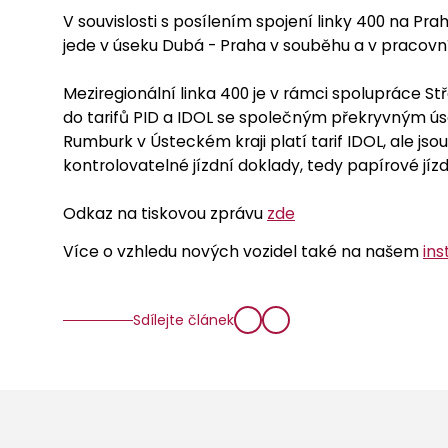
V souvislosti s posílením spojení linky 400 na Pra
jede v úseku Dubá - Praha v souběhu a v pracovní
Meziregionální linka 400 je v rámci spolupráce S
do tarifů PID a IDOL se společným překryvným ú
Rumburk v Ústeckém kraji platí tarif IDOL, ale j
kontrolovatelné jízdní doklady, tedy papírové j
Odkaz na tiskovou zprávu
zde
Více o vzhledu nových vozidel také na našem
in
Sdílejte článek