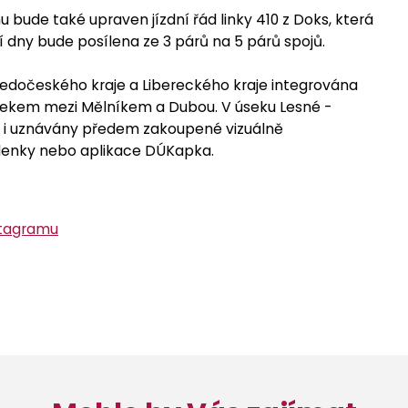
hu bude také upraven jízdní řád linky 410 z Doks, která
 dny bude posílena ze 3 párů na 5 párů spojů.
tředočeského kraje a Libereckého kraje integrována
sekem mezi Mělníkem a Dubou. V úseku Lesné -
sou i uznávány předem zakoupené vizuálně
ízdenky nebo aplikace DÚKapka.
stagramu