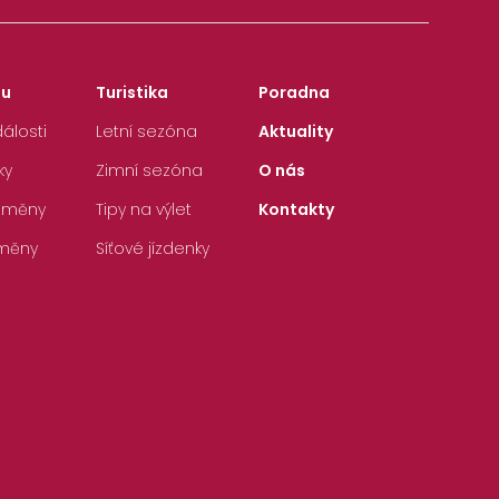
zu
Turistika
Poradna
álosti
Letní sezóna
Aktuality
ky
Zimní sezóna
O nás
 změny
Tipy na výlet
Kontakty
měny
Síťové jízdenky