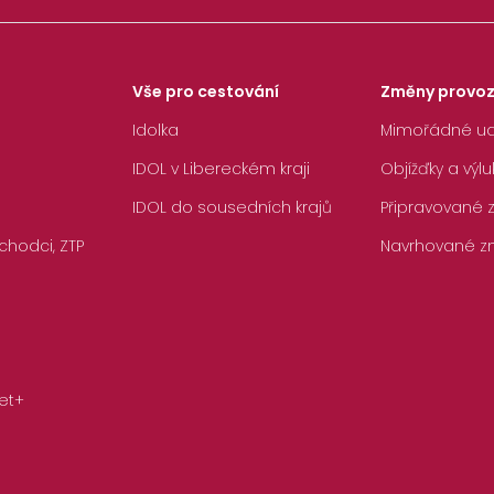
Vše pro cestování
Změny provo
Idolka
Mimořádné ud
IDOL v Libereckém kraji
Objížďky a výlu
IDOL do sousedních krajů
Připravované
chodci, ZTP
Navrhované z
et+