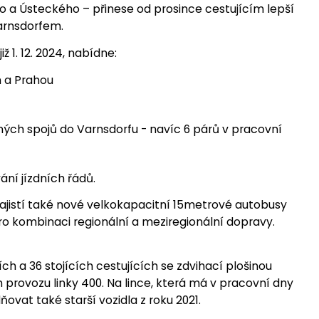
o a Ústeckého – přinese od prosince cestujícím lepší
Varnsdorfem.
iž 1. 12. 2024, nabídne:
m a Prahou
ených spojů do Varnsdorfu - navíc 6 párů v pracovní
ání jízdních řádů.
zajistí také nové velkokapacitní 15metrové autobusy
ro kombinaci regionální a meziregionální dopravy.
h a 36 stojících cestujících se zdvihací plošinou
em provozu linky 400. Na lince, která má v pracovní dny
ovat také starší vozidla z roku 2021.