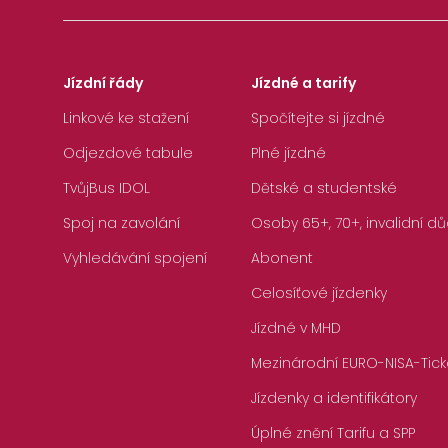
Jízdní řády
Jízdné a tarify
Linkové ke stažení
Spočítejte si jízdné
Odjezdové tabule
Plné jízdné
TvůjBus IDOL
Dětské a studentské
Spoj na zavolání
Osoby 65+, 70+, invalidní dů
Vyhledávání spojení
Abonent
Celosíťové jízdenky
Jízdné v MHD
Mezinárodní EURO-NISA-Tick
Jízdenky a identifikátory
Úplné znění Tarifu a SPP