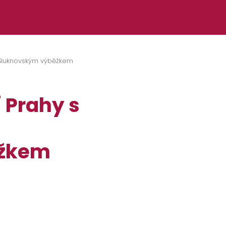
 Šluknovským výběžkem
 Prahy s
ěžkem