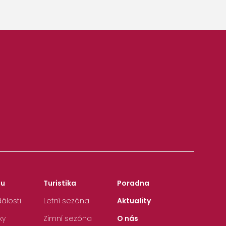
zu
Turistika
Poradna
álosti
Letní sezóna
Aktuality
ky
Zimní sezóna
O nás