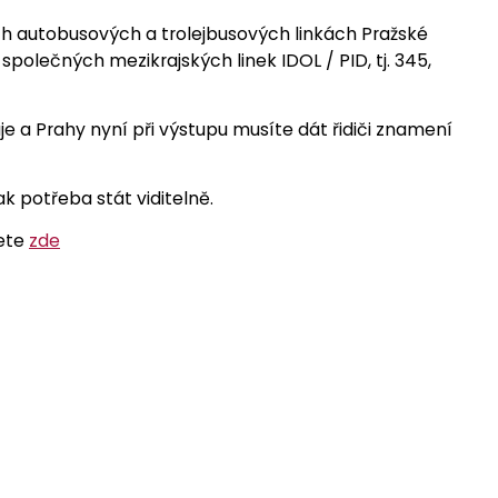
ch autobusových a trolejbusových linkách Pražské
společných mezikrajských linek IDOL / PID, tj. 345,
 a Prahy nyní při výstupu musíte dát řidiči znamení
k potřeba stát viditelně.
dete
zde