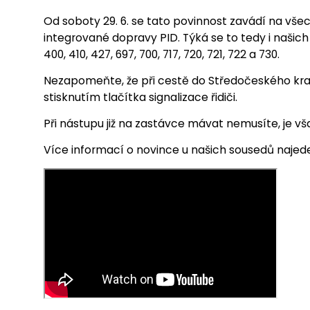
Od soboty 29. 6. se tato povinnost zavádí na vše
integrované dopravy PID. Týká se to tedy i našich 
400, 410, 427, 697, 700, 717, 720, 721, 722 a 730.
Nezapomeňte, že při cestě do Středočeského kraje
stisknutím tlačítka signalizace řidiči.
Při nástupu již na zastávce mávat nemusíte, je vša
Více informací o novince u našich sousedů naje