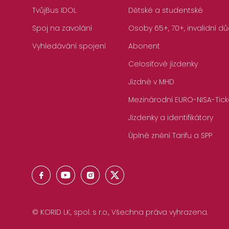
TvůjBus IDOL
Dětské a studentské
Spoj na zavolání
Osoby 65+, 70+, invalidní dů
Vyhledávání spojení
Abonent
Celosíťové jízdenky
Jízdné v MHD
Mezinárodní EURO-NISA-Tick
Jízdenky a identifikátory
Úplné znění Tarifu a SPP
© KORID LK, spol. s r.o., Všechna práva vyhrazena.