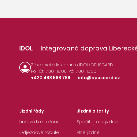
IDOL
Integrovaná doprava Liberecké
Zákaznická linka - info IDOL/OPUSCARD
Po–Čt: 7:00–18:00, Pá: 7:00–15:30
+420 488 588 788
|
info@opuscard.cz
Jízdní řády
Jízdné a tarify
Linkové ke stažení
Spočítejte si jízdné
Odjezdové tabule
Plné jízdné