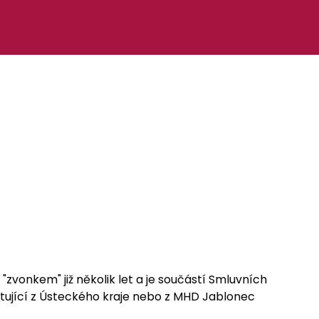
"zvonkem" již několik let a je součástí Smluvních
stující z Ústeckého kraje nebo z MHD Jablonec