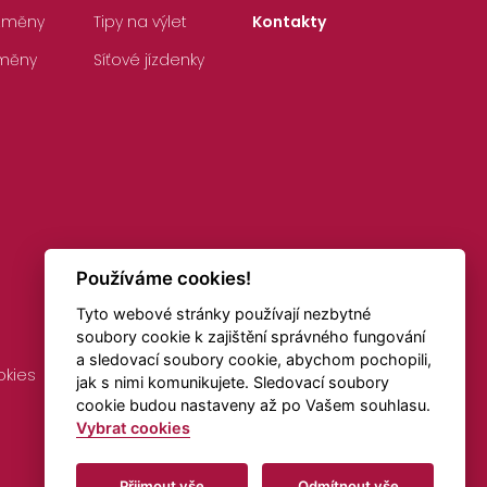
 změny
Tipy na výlet
Kontakty
měny
Síťové jízdenky
Používáme cookies!
Tyto webové stránky používají nezbytné
soubory cookie k zajištění správného fungování
a sledovací soubory cookie, abychom pochopili,
okies
Připomínky k jízdním řádům
Doprava online
jak s nimi komunikujete. Sledovací soubory
cookie budou nastaveny až po Vašem souhlasu.
Vybrat cookies
Vytvořeno v
Beneš & Michl
Přijmout vše
Odmítnout vše