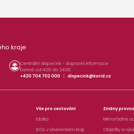
ho kraje
Centrální dispečink - dopravní informace
Denně od 4:00 do 24:00
+420 704 702 000
|
dispecink@korid.cz
Vše pro cestování
Změny provo
Idolka
Mimořádné ud
IDOL v Libereckém kraji
Objížďky a výlu