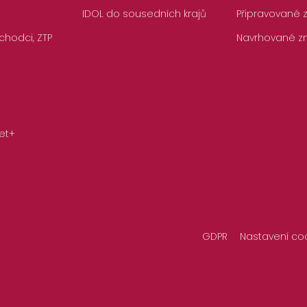
IDOL do sousedních krajů
Připravované
chodci, ZTP
Navrhované z
et+
GDPR
Nastavení co