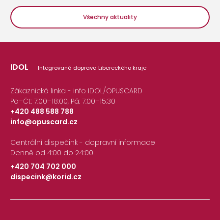
Všechny aktuality
IDOL
Integrovaná doprava Libereckého kraje
Zákaznická linka - info IDOL/OPUSCARD
Po–Čt: 7:00–18:00, Pá: 7:00–15:30
+420 488 588 788
info@opuscard.cz
|
Centrální dispečink - dopravní informace
Denně od 4:00 do 24:00
+420 704 702 000
dispecink@korid.cz
|