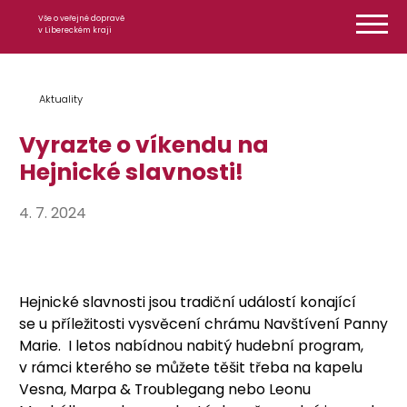
Přeskočit na obsah
Vše o veřejné dopravě
v Libereckém kraji
Aktuality
Vyrazte o víkendu na
Hejnické slavnosti!
4. 7. 2024
Hejnické slavnosti jsou tradiční událostí konající
se u příležitosti vysvěcení chrámu Navštívení Panny
Marie. I letos nabídnou nabitý hudební program,
v rámci kterého se můžete těšit třeba na kapelu
Vesna, Marpa & Troublegang nebo Leonu