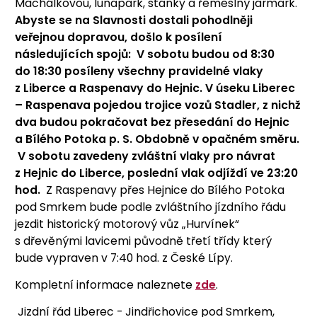
Machálkovou, lunapark, stánky a řemeslný jarmark.
Abyste se na Slavnosti dostali pohodlněji
veřejnou dopravou, došlo k posílení
následujících spojů: V sobotu budou od 8:30
do 18:30 posíleny všechny pravidelné vlaky
z Liberce a Raspenavy do Hejnic. V úseku Liberec
– Raspenava pojedou trojice vozů Stadler, z nichž
dva budou pokračovat bez přesedání do Hejnic
a Bílého Potoka p. S. Obdobně v opačném směru.
V sobotu zavedeny zvláštní vlaky pro návrat
z Hejnic do Liberce, poslední vlak odjíždí ve 23:20
hod.
Z Raspenavy přes Hejnice do Bílého Potoka
pod Smrkem bude podle zvláštního jízdního řádu
jezdit historický motorový vůz „Hurvínek“
s dřevěnými lavicemi původně třetí třídy který
bude vypraven v 7:40 hod. z České Lípy.
Kompletní informace naleznete
zde
.
Jizdní řád Liberec - Jindřichovice pod Smrkem,