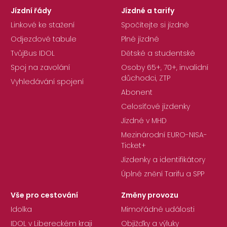
Jízdní řády
Jízdné a tarify
Linkové ke stažení
Spočítejte si jízdné
Odjezdové tabule
Plné jízdné
TvůjBus IDOL
Dětské a studentské
Spoj na zavolání
Osoby 65+, 70+, invalidní
důchodci, ZTP
Vyhledávání spojení
Abonent
Celosíťové jízdenky
Jízdné v MHD
Mezinárodní EURO-NISA-
Ticket+
Jízdenky a identifikátory
Úplné znění Tarifu a SPP
Vše pro cestování
Změny provozu
Idolka
Mimořádné události
IDOL v Libereckém kraji
Objížďky a výluky