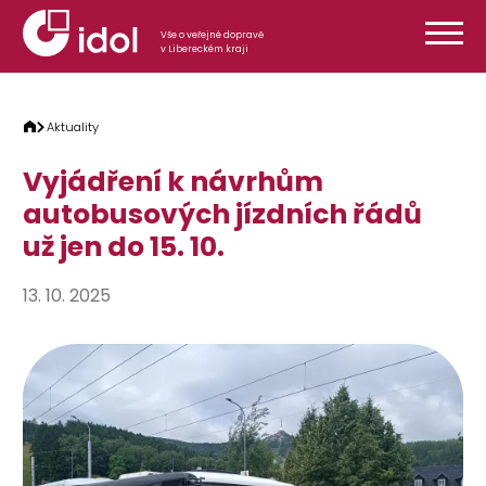
Přeskočit na obsah
Vše o veřejné dopravě
v Libereckém kraji
Aktuality
Vyjádření k návrhům
autobusových jízdních řádů
už jen do 15. 10.
13. 10. 2025