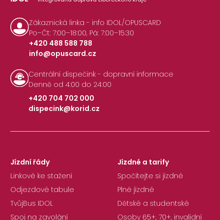
Zákaznická linka - info IDOL/OPUSCARD
Po–Čt: 7:00–18:00, Pá: 7:00–15:30
+420 488 588 788
info@opuscard.cz
|
Centrální dispečink - dopravní informace
Denně od 4:00 do 24:00
+420 704 702 000
dispecink@korid.cz
|
Jízdní řády
Jízdné a tarify
Linkové ke stažení
Spočítejte si jízdné
Odjezdové tabule
Plné jízdné
TvůjBus IDOL
Dětské a studentské
Spoj na zavolání
Osoby 65+, 70+, invalidní