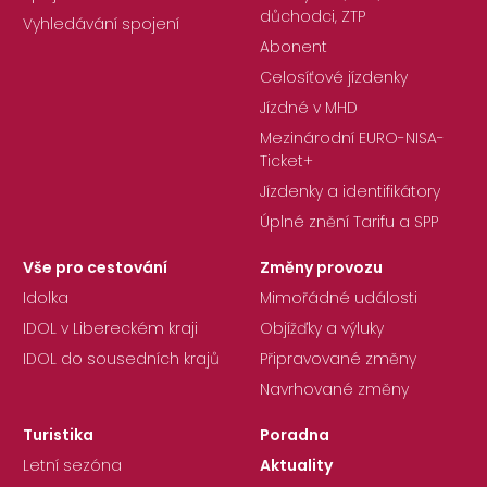
důchodci, ZTP
Vyhledávání spojení
Abonent
Celosíťové jízdenky
Jízdné v MHD
Mezinárodní EURO-NISA-
Ticket+
Jízdenky a identifikátory
Úplné znění Tarifu a SPP
Vše pro cestování
Změny provozu
Idolka
Mimořádné události
IDOL v Libereckém kraji
Objížďky a výluky
IDOL do sousedních krajů
Připravované změny
Navrhované změny
Turistika
Poradna
Letní sezóna
Aktuality