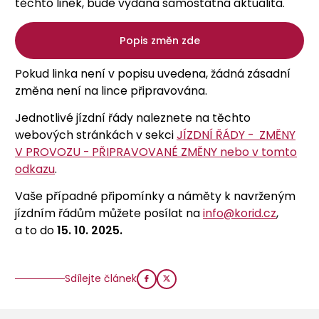
těchto linek, bude vydána samostatná aktualita.
Popis změn zde
Pokud linka není v popisu uvedena, žádná zásadní
změna není na lince připravována.
Jednotlivé jízdní řády naleznete na těchto
webových stránkách v sekci
JÍZDNÍ ŘÁDY - ZMĚNY
V PROVOZU - PŘIPRAVOVANÉ ZMĚNY nebo v tomto
odkazu
.
Vaše případné připomínky a náměty k navrženým
jízdním řádům můžete posílat na
info@korid.cz
,
a to do
15. 10. 2025.
Sdílejte článek