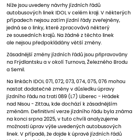
Níže jsou uvedeny návrhy jízdních řádů
autobusových linek IDOL v celém kraji. V některých
případech nejsou zatím jízdní řády zveřejněny,
jedná se o linky, které zpracovává některý
ze sousedních krajů. Na žádné z těchto linek
ale nejsou předpokládány větší změny.
Zásadnější změny jízdních řádů jsou připravovány
na Frýdlantsku a v okolí Turnova, Železného Brodu
a Semil.
Na linkách IDOL 071, 072, 073, 074, 075, 076 mohou
nastat dodatečně změny v důsledku úpravy
jízdního řádu na trati 089 (L7) Liberec - Hrádek
nad Nisou - Zittau, kde dochází k zásadnějším
změnám. Definitivní verze jízdního řádu byla známa
na konci srpna 2025, v tuto chvíli analyzujeme
možnosti úprav výše uvedených autobusových
linek. V případě, že dojde k úpravě jízdních řádů