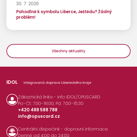
30. 7. 2026
Pohodlně k symbolu Liberce, Ještědu? Žádný
problém!
Všechny aktuality
IDOL
Integrovaná doprava Libereckého kraje
Zákaznická linka - info IDOL/OPUSCARD
Po–Čt: 7:00–18:00, Pá: 7:00–15:30
+420 488 588 788
info@opuscard.cz
|
Centrální dispečink - dopravní informace
Denně od 4:00 do 24:00