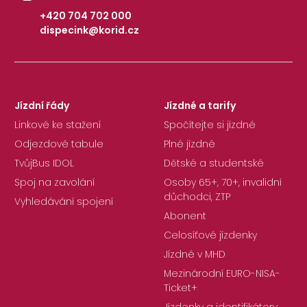
+420 704 702 000
dispecink@korid.cz
|
Jízdní řády
Jízdné a tarify
Linkové ke stažení
Spočítejte si jízdné
Odjezdové tabule
Plné jízdné
TvůjBus IDOL
Dětské a studentské
Spoj na zavolání
Osoby 65+, 70+, invalidní
důchodci, ZTP
Vyhledávání spojení
Abonent
Celosíťové jízdenky
Jízdné v MHD
Mezinárodní EURO-NISA-
Ticket+
Jízdenky a identifikátory