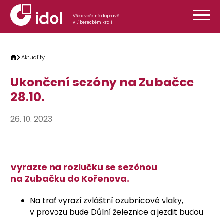
Přeskočit na obsah
Vše o veřejné dopravě
v Libereckém kraji
Aktuality
Ukončení sezóny na Zubačce
28.10.
26. 10. 2023
Vyrazte na rozlučku se sezónou
na Zubačku do Kořenova.
Na trať vyrazí zvláštní ozubnicové vlaky,
v provozu bude Důlní železnice a jezdit budou