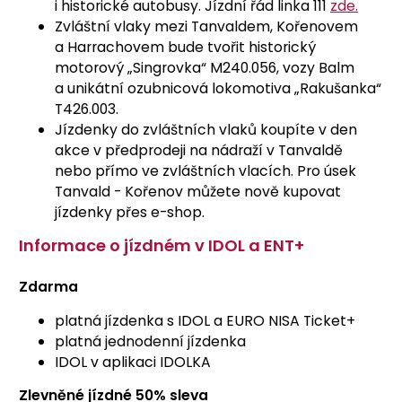
i historické autobusy. Jízdní řád linka 111
zde.
Zvláštní vlaky mezi Tanvaldem, Kořenovem
a Harrachovem bude tvořit historický
motorový „Singrovka“ M240.056, vozy Balm
a unikátní ozubnicová lokomotiva „Rakušanka“
T426.003.
Jízdenky do zvláštních vlaků koupíte v den
akce v předprodeji na nádraží v Tanvaldě
nebo přímo ve zvláštních vlacích. Pro úsek
Tanvald - Kořenov můžete nově kupovat
jízdenky přes e-shop.
Informace o jízdném v IDOL a ENT+
Zdarma
platná jízdenka s IDOL a EURO NISA Ticket+
platná jednodenní jízdenka
IDOL v aplikaci IDOLKA
Zlevněné jízdné 50% sleva