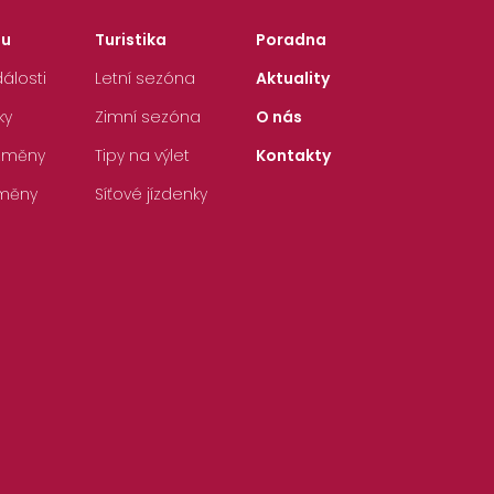
zu
Turistika
Poradna
álosti
Letní sezóna
Aktuality
ky
Zimní sezóna
O nás
 změny
Tipy na výlet
Kontakty
měny
Síťové jízdenky