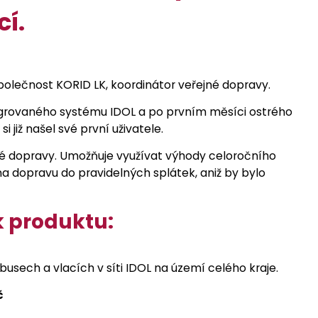
cí.
polečnost KORID LK, koordinátor veřejné dopravy.
ntegrovaného systému IDOL a po prvním měsíci ostrého
i již našel své první uživatele.
jné dopravy. Umožňuje využívat výhody celoročního
na dopravu do pravidelných splátek, aniž by bylo
k produktu:
usech a vlacích v síti IDOL na území celého kraje.
č