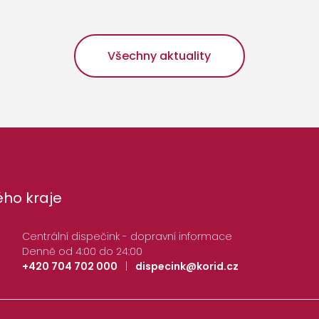
Všechny aktuality
ho kraje
Centrální dispečink - dopravní informace
Denně od 4:00 do 24:00
+420 704 702 000
|
dispecink@korid.cz