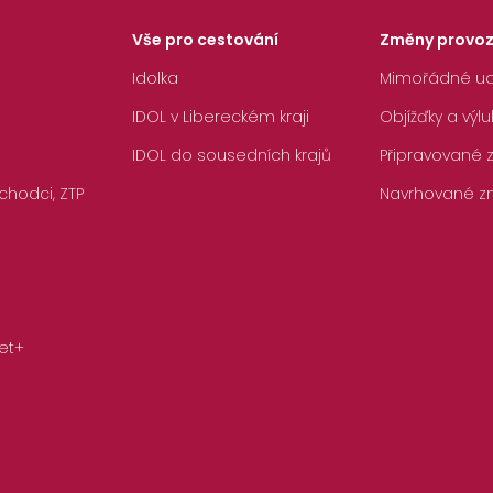
Vše pro cestování
Změny provo
Idolka
Mimořádné ud
IDOL v Libereckém kraji
Objížďky a výlu
IDOL do sousedních krajů
Připravované
chodci, ZTP
Navrhované z
et+