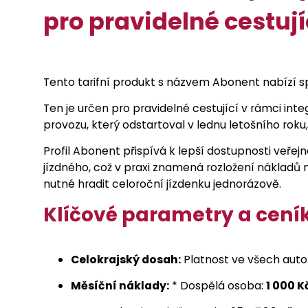
pro pravidelné cestují
Tento tarifní produkt s názvem Abonent nabízí s
Ten je určen pro pravidelné cestující v rámci i
provozu, který odstartoval v lednu letošního roku, s
Profil Abonent přispívá k lepší dostupnosti veře
jízdného, což v praxi znamená rozložení nákladů 
nutné hradit celoroční jízdenku jednorázově.
Klíčové parametry a cení
Celokrajský dosah:
Platnost ve všech autob
Měsíční náklady:
* Dospělá osoba:
1 000 K