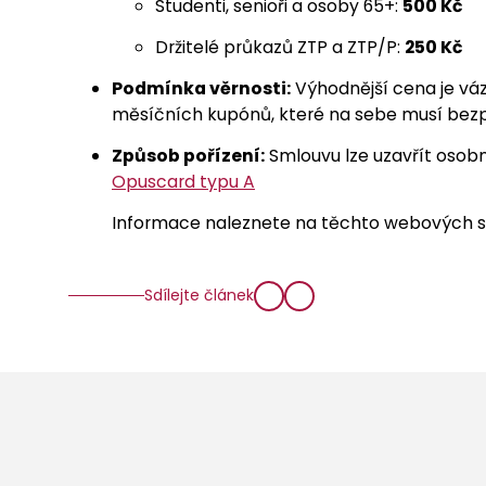
Studenti, senioři a osoby 65+:
500 Kč
Držitelé průkazů ZTP a ZTP/P:
250 Kč
Podmínka věrnosti:
Výhodnější cena je vá
měsíčních kupónů, které na sebe musí bez
Způsob pořízení:
Smlouvu lze uzavřít osob
Opuscard typu A
Informace naleznete na těchto webových 
Sdílejte článek