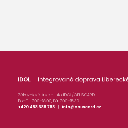
IDOL
Integrovaná doprava Liberecké
Zákaznická linka - info IDOL/OPUSCARD
Po–Čt: 7:00–18:00, Pá: 7:00–15:30
+420 488 588 788
|
info@opuscard.cz