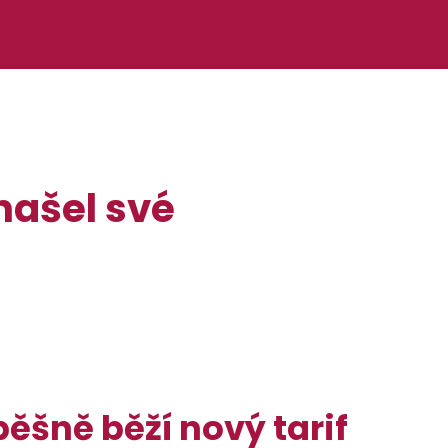
 našel své
ěšně běží nový tarif