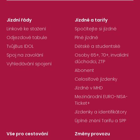
Jízdní řády
Jízdné a tarify
Linkové ke stažení
Spočítejte si jízdné
Odjezdové tabule
Plné jízdné
TvůjBus IDOL
Dětské a studentské
Spoj na zavolání
Osoby 65+, 70+, invalidní
důchodci, ZTP
Vyhledávání spojení
Abonent
Celosíťové jízdenky
Jízdné v MHD
Mezinárodní EURO-NISA-
Ticket+
Jízdenky a identifikátory
Úplné znění Tarifu a SPP
Vše pro cestování
Změny provozu