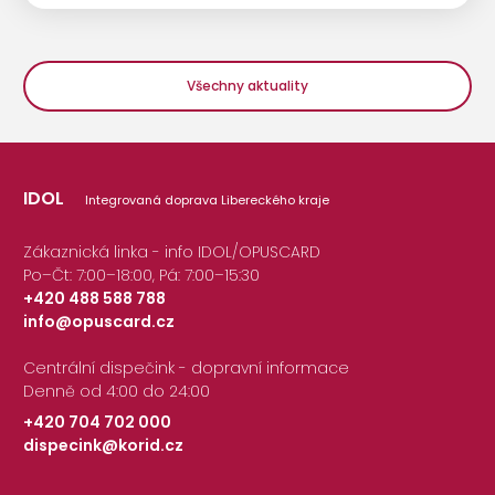
Všechny aktuality
IDOL
Integrovaná doprava Libereckého kraje
Zákaznická linka - info IDOL/OPUSCARD
Po–Čt: 7:00–18:00, Pá: 7:00–15:30
+420 488 588 788
info@opuscard.cz
|
Centrální dispečink - dopravní informace
Denně od 4:00 do 24:00
+420 704 702 000
dispecink@korid.cz
|