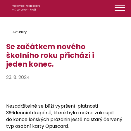
Přeskočit na obsah
Vše o veřejné dopravě
v Libereckém kraji
Aktuality
Se začátkem nového
školního roku přichází i
jeden konec.
23. 8. 2024
Nezadržitelně se blíží vypršení platnosti
366denních kupónů, které bylo možno zakoupit
do konce loňských prázdnin ještě na starý červený
typ osobní karty Opuscard.