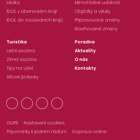
Idolka
Mimořádné události
IDOL v Libereckém kraji
Objížďky a výluky
IDOL do sousedních krajů
Připravované změny
Navrhované změny
Turistika
Poradna
Letní sezóna
Aktuality
Zimní sezóna
O nás
Tipy na výlet
Kontakty
Síťové jízdenky
GDPR
Nastavení cookies
Připomínky k jízdním řádům
Doprava online