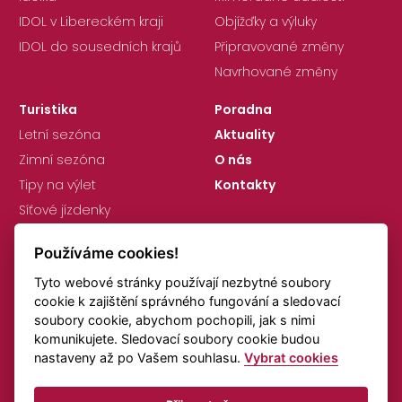
IDOL v Libereckém kraji
Objížďky a výluky
IDOL do sousedních krajů
Připravované změny
Navrhované změny
Turistika
Poradna
Letní sezóna
Aktuality
Zimní sezóna
O nás
Tipy na výlet
Kontakty
Síťové jízdenky
Používáme cookies!
Tyto webové stránky používají nezbytné soubory
cookie k zajištění správného fungování a sledovací
soubory cookie, abychom pochopili, jak s nimi
komunikujete. Sledovací soubory cookie budou
GDPR
Nastavení cookies
nastaveny až po Vašem souhlasu.
Vybrat cookies
Připomínky k jízdním řádům
Doprava online