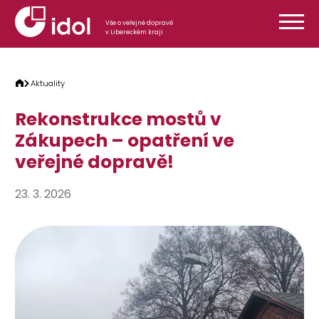
Přeskočit na obsah
Vše o veřejné dopravě
v Libereckém kraji
Aktuality
Rekonstrukce mostů v
Zákupech – opatření ve
veřejné dopravě!
23. 3. 2026