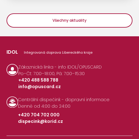
Všechny aktuality
IDOL
Integrovaná doprava Libereckého kraje
Zákaznická linka - info IDOL/OPUSCARD
Po–Čt: 7:00–18:00, Pá: 7:00–15:30
+420 488 588 788
info@opuscard.cz
|
Centrální dispečink - dopravní informace
Denně od 4:00 do 24:00
+420 704 702 000
dispecink@korid.cz
|