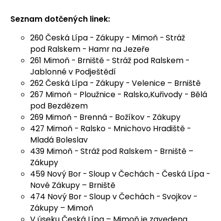
Seznam dotčených linek:
260 Česká Lípa - Zákupy - Mimoň - Stráž
pod Ralskem - Hamr na Jezeře
261 Mimoň - Brniště - Stráž pod Ralskem -
Jablonné v Podještědí
262 Česká Lípa - Zákupy - Velenice – Brniště
267 Mimoň - Ploužnice - Ralsko,Kuřivody - Bělá
pod Bezdězem
269 Mimoň - Brenná - Božíkov - Zákupy
427 Mimoň - Ralsko - Mnichovo Hradiště -
Mladá Boleslav
439 Mimoň - Stráž pod Ralskem - Brniště –
Zákupy
459 Nový Bor - Sloup v Čechách - Česká Lípa -
Nové Zákupy – Brniště
474 Nový Bor - Sloup v Čechách - Svojkov -
Zákupy – Mimoň
V úseku Česká Lípa – Mimoň je zavedena