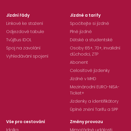
Jízdní řády
Jízdné a tarify
Linkové ke stažení
Spočítejte si jízdné
Odjezdové tabule
Plné jízdné
TvůjBus IDOL
Dětské a studentské
Spoj na zavolání
Osoby 65+, 70+, invalidní
důchodci, ZTP
Vyhledávání spojení
Abonent
Celosíťové jízdenky
Jízdné v MHD
Mezinárodní EURO-NISA-
Ticket+
Jízdenky a identifikátory
Úplné znění Tarifu a SPP
Vše pro cestování
Změny provozu
Idolka
Mimořádné události