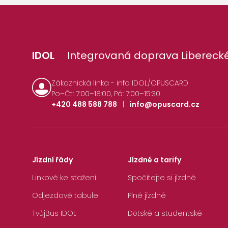
IDOL
Integrovaná doprava Liberecké
Zákaznická linka - info IDOL/OPUSCARD
Po–Čt: 7:00–18:00, Pá: 7:00–15:30
+420 488 588 788
|
info@opuscard.cz
Jízdní řády
Jízdné a tarify
Linkové ke stažení
Spočítejte si jízdné
Odjezdové tabule
Plné jízdné
TvůjBus IDOL
Dětské a studentské