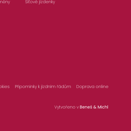
měny
Síťové jízdenky
okies
Připomínky k jízdním řádům
Doprava online
Vytvořeno v
Beneš & Michl