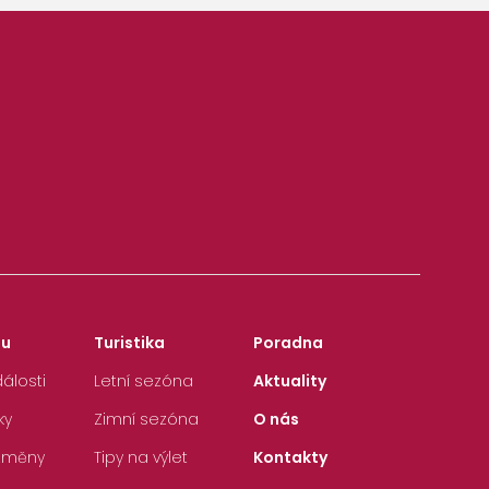
zu
Turistika
Poradna
álosti
Letní sezóna
Aktuality
ky
Zimní sezóna
O nás
 změny
Tipy na výlet
Kontakty