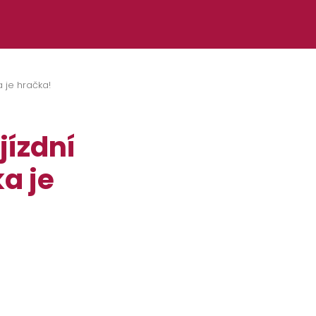
a je hračka!
jízdní
ka je