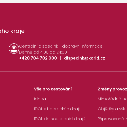
ho kraje
Centrální dispečink - dopravní informace
Denně od 4:00 do 24:00
+420 704 702 000
|
dispecink@korid.cz
Vše pro cestování
Změny provo
Idolka
Mimořádné ud
IDOL v Libereckém kraji
Objížďky a výlu
IDOL do sousedních krajů
Připravované