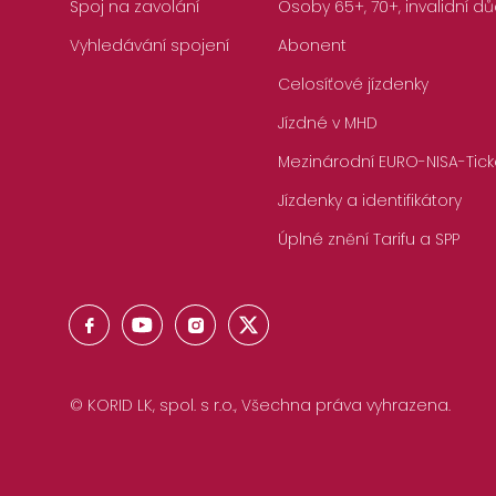
Spoj na zavolání
Osoby 65+, 70+, invalidní dů
Vyhledávání spojení
Abonent
Celosíťové jízdenky
Jízdné v MHD
Mezinárodní EURO-NISA-Tick
Jízdenky a identifikátory
Úplné znění Tarifu a SPP
© KORID LK, spol. s r.o., Všechna práva vyhrazena.