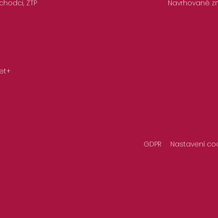
chodci, ZTP
Navrhované z
et+
GDPR
Nastavení co