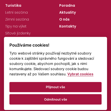
Turistika
Poradna
Letní sezóna
Aktuality
Zimní sezóna
O nás
Tipy na výlet
Kontakty
Síťové jízdenky
Používáme cookies!
Tyto webové stránky používají nezbytné soubory
cookie k zajištění správného fungování a sledovací
soubory cookie, abychom pochopili, jak s nimi
komunikujete. Sledovací soubory cookie budou
GDPR
Nastavení cookies
nastaveny až po Vašem souhlasu.
Vybrat cookies
Připomínky k jízdním řádům
Doprava online
Přijmout vše
© KORID LK, spol. s r.o., Všechna práva vyhrazena.
Odmítnout vše
Vytvořeno v
Beneš & Michl