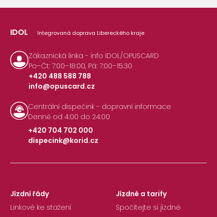
IDOL
Integrovaná doprava Libereckého kraje
Zákaznická linka - info IDOL/OPUSCARD
Po–Čt: 7:00–18:00, Pá: 7:00–15:30
+420 488 588 788
info@opuscard.cz
|
Centrální dispečink - dopravní informace
Denně od 4:00 do 24:00
+420 704 702 000
dispecink@korid.cz
|
Jízdní řády
Jízdné a tarify
Linkové ke stažení
Spočítejte si jízdné