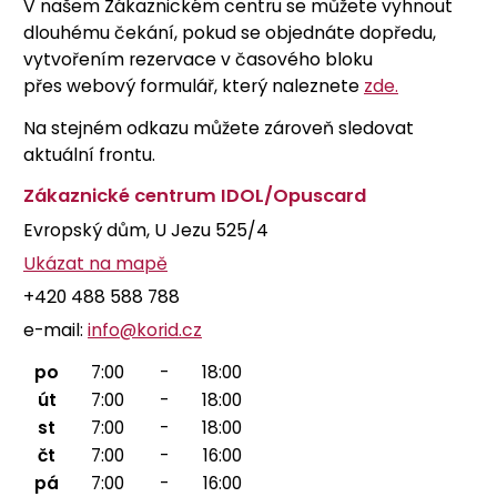
V našem Zákaznickém centru se můžete vyhnout
dlouhému čekání, pokud se objednáte dopředu,
vytvořením rezervace v časového bloku
přes webový formulář, který naleznete
zde.
Na stejném odkazu můžete zároveň sledovat
aktuální frontu.
Zákaznické centrum IDOL/Opuscar
d
Evropský dům, U Jezu 525/4
Ukázat na mapě
+420 488 588 788
e-mail:
info@korid.cz
po
7:00
-
18:00
út
7:00
-
18:00
st
7:00
-
18:00
čt
7:00
-
16:00
pá
7:00
-
16:00