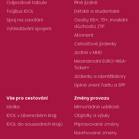
Odjezdové tabule
Plné jízdné
TvůjBus IDOL
Dětské a studentské
Spoj na zavolání
Osoby 65+, 70+, invalidní
důchodci, ZTP
Vyhledávání spojení
Abonent
Celosíťové jízdenky
Jízdné v MHD
Mezinárodní EURO-NISA-
Ticket+
Jízdenky a identifikátory
Úplné znění Tarifu a SPP
Vše pro cestování
Změny provozu
Idolka
Mimořádné události
IDOL v Libereckém kraji
Objížďky a výluky
IDOL do sousedních krajů
Připravované změny
Navrhované změny