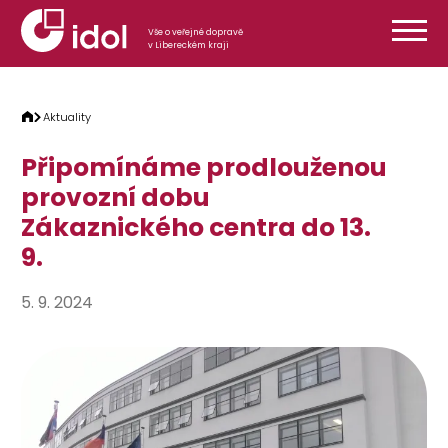
Přeskočit na obsah
Vše o veřejné dopravě
v Libereckém kraji
Aktuality
Připomínáme prodlouženou
provozní dobu
Zákaznického centra do 13.
9.
5. 9. 2024