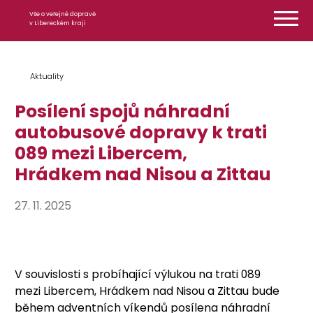
Přeskočit na obsah
Vše o veřejné dopravě
v Libereckém kraji
Aktuality
Posílení spojů náhradní
autobusové dopravy k trati
089 mezi Libercem,
Hrádkem nad Nisou a Zittau
27. 11. 2025
V souvislosti s probíhající výlukou na trati 089
mezi Libercem, Hrádkem nad Nisou a Zittau bude
během adventních víkendů posílena náhradní