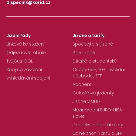
dispecink@korid.cz
|
Jízdní řády
Jízdné a tarify
Linkové ke stažení
Spočítejte si jízdné
Odjezdové tabule
Plné jízdné
TvůjBus IDOL
Dětské a studentské
Spoj na zavolání
Osoby 65+, 70+, invalidní
důchodci, ZTP
Vyhledávání spojení
Abonent
Celosíťové jízdenky
Jízdné v MHD
Mezinárodní EURO-NISA-
Ticket+
Jízdenky a identifikátory
Úplné znění Tarifu a SPP