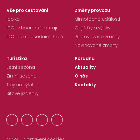
Vše pro cestování
Změny provozu
Idolka
Mimořádné události
IDOL v Libereckém kraji
Objížďky a výluky
IDOL do sousedních krajů
Připravované změny
Navrhované změny
Turistika
Poradna
Letní sezóna
Aktuality
Zimní sezóna
O nás
Tipy na výlet
Kontakty
Síťové jízdenky
GDPR
Nastavení cookies