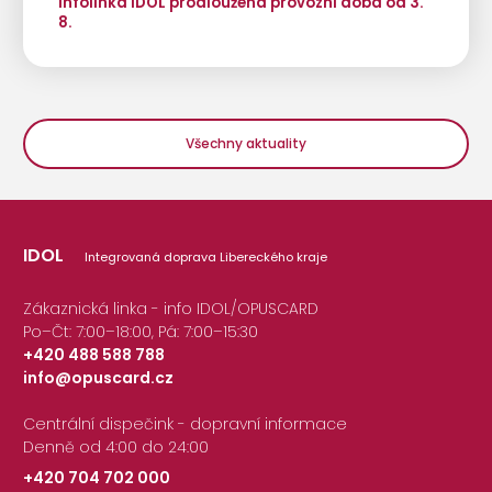
Infolinka IDOL prodloužená provozní doba od 3.
8.
Všechny aktuality
IDOL
Integrovaná doprava Libereckého kraje
Zákaznická linka - info IDOL/OPUSCARD
Po–Čt: 7:00–18:00, Pá: 7:00–15:30
+420 488 588 788
info@opuscard.cz
|
Centrální dispečink - dopravní informace
Denně od 4:00 do 24:00
+420 704 702 000