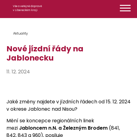
Přeskočit na obsah
Vše o veřejné dopravě
v Libereckém kraji
Aktuality
Nové jízdní řády na
Jablonecku
11. 12. 2024
Jaké změny najdete v jízdních řádech od 15. 12. 2024
v okrese Jablonec nad Nisou?
Mění se koncepce regionálních linek
mezi
Jabloncem n.N. a Železným Brodem
(841,
842, 843 a 960),
posiluje