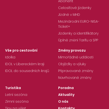
Abonent
Celosíťové jízdenky
Jízdné v MHD
Mezinárodní EURO-NISA-
Ticket+
Jízdenky a identifikátory
Úplné znění Tarifu a SPP
Vše pro cestování
Změny provozu
Idolka
Mimořádné události
IDOL v Libereckém kraji
Objížďky a výluky
IDOL do sousedních krajů
Připravované změny
Navrhované změny
Turistika
Poradna
Letní sezóna
Aktuality
Zimní sezóna
O nás
Tipy na výlet
Kontakty