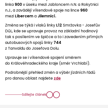
linka
900
v úseku
mezi Jabloncem n.N. a Rokytnici
n.J., a
zavádějí víkendové spoje na lince
960
mezi
Libercem
a
Jilemnicí.
Změna se týká i vlaků linky
L12
Smržovka - Josefův
DůL, kde se upravuje provoz na základní hodinový
tak s posílením ve špičce a to i zavedením přímých
autobusových spojů linky
744
z
Tanvaldu do Josefova Dolu.
Upravuje se i víkendové spojení směrem
do Královéhradeckého kraje (směr Vrchlabí).
Podrobnější přehled změn a výběr jízdních řádů
pro danou oblast najdete
zde
Sdílejte článek