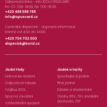
Zákaznická linka - info IDOL/OPUSCARD
Po–Čt: 7:00–18:00, Pá: 7:00–15:30
+420 488 588 788
info@opuscard.cz
|
Centrální dispečink - dopravní informace
Denně od 4:00 do 24:00
+420 704 702 000
dispecink@korid.cz
|
Jízdní řády
Jízdné a tarify
Linkové ke stažení
Spočítejte si jízdné
Odjezdové tabule
Plné jízdné
TvůjBus IDOL
Dětské a studentské
Spoj na zavolání
Osoby 65+, 70+, invalidní
důchodci, ZTP
Vyhledávání spojení