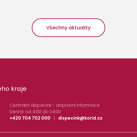
Všechny aktuality
ho kraje
Centrální dispečink - dopravní informace
Denně od 4:00 do 24:00
+420 704 702 000
|
dispecink@korid.cz