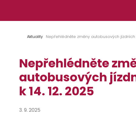
Přeskočit na obsah
Aktuality
Nepřehlédněte změny autobusových jízdních řá
Nepřehlédněte zm
autobusových jízd
k 14. 12. 2025
3. 9. 2025