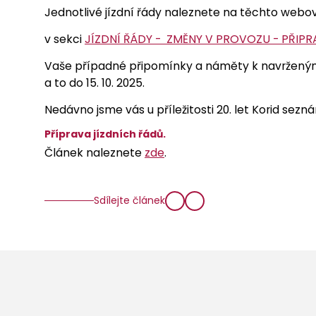
Jednotlivé jízdní řády naleznete na těchto web
v sekci
JÍZDNÍ ŘÁDY - ZMĚNY V PROVOZU - PŘIP
Vaše případné připomínky a náměty k navržený
a to do 15. 10. 2025.
Nedávno jsme vás u příležitosti 20. let Korid sez
Příprava jízdních řádů.
Článek naleznete
zde
.
Sdílejte článek