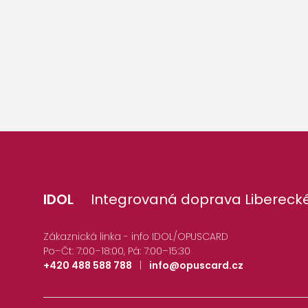
IDOL
Integrovaná doprava Liberecké
Zákaznická linka - info IDOL/OPUSCARD
Po–Čt: 7:00–18:00, Pá: 7:00–15:30
+420 488 588 788
|
info@opuscard.cz