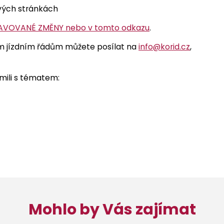
ových stránkách
RAVOVANÉ ZMĚNY nebo v tomto odkazu
.
m jízdním řádům můžete posílat na
info@korid.cz
,
námili s tématem:
Mohlo by Vás zajímat