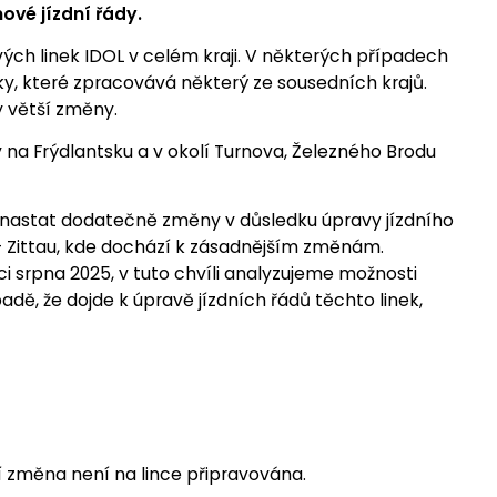
ové jízdní řády.
ých linek IDOL v celém kraji. V některých případech
nky, které zpracovává některý ze sousedních krajů.
y větší změny.
 na Frýdlantsku a v okolí Turnova, Železného Brodu
ou nastat dodatečně změny v důsledku úpravy jízdního
u - Zittau, kde dochází k zásadnějším změnám.
ci srpna 2025, v tuto chvíli analyzujeme možnosti
dě, že dojde k úpravě jízdních řádů těchto linek,
í změna není na lince připravována.