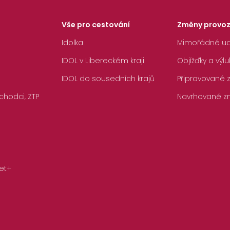
Vše pro cestování
Změny provo
Idolka
Mimořádné ud
IDOL v Libereckém kraji
Objížďky a výlu
IDOL do sousedních krajů
Připravované
chodci, ZTP
Navrhované z
et+