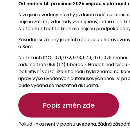
Od neděle 14. prosince 2025 vejdou v platnost n
Níže jsou uvedeny návrhy jízdních řádů autobusov
nejsou zatím jízdní řády zveřejněny, jedná se o li
Na žádné z těchto linek ale nejsou předpokládán
Zásadnější změny jízdních řádů jsou připravovány
a Semil.
Na linkách IDOL 071, 072, 073, 074, 075, 076 moh
řádu na trati 089 (L7) Liberec - Hrádek nad Niso
Definitivní verze jízdního řádu byla známa na kon
úprav výše uvedených autobusových linek. V přípa
bude vydána samostatná aktualita.
Popis změn zde
Pokud linka není v popisu uvedena, žádná zásadn