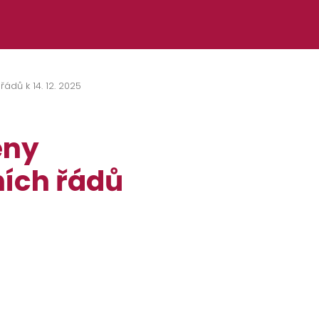
dů k 14. 12. 2025
ěny
ních řádů