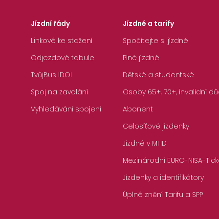
Jízdní řády
Jízdné a tarify
Linkové ke stažení
Spočítejte si jízdné
Odjezdové tabule
Plné jízdné
TvůjBus IDOL
Dětské a studentské
Spoj na zavolání
Osoby 65+, 70+, invalidní dů
Vyhledávání spojení
Abonent
Celosíťové jízdenky
Jízdné v MHD
Mezinárodní EURO-NISA-Tick
Jízdenky a identifikátory
Úplné znění Tarifu a SPP