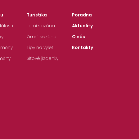
zu
Turistika
Poradna
álosti
Letní sezóna
Aktuality
ky
Zimní sezóna
O nás
 změny
Tipy na výlet
Kontakty
měny
Síťové jízdenky