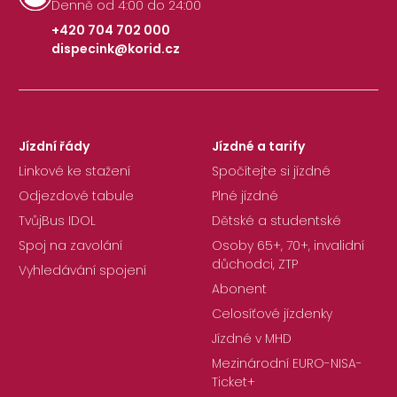
Denně od 4:00 do 24:00
+420 704 702 000
dispecink@korid.cz
|
Jízdní řády
Jízdné a tarify
Linkové ke stažení
Spočítejte si jízdné
Odjezdové tabule
Plné jízdné
TvůjBus IDOL
Dětské a studentské
Spoj na zavolání
Osoby 65+, 70+, invalidní
důchodci, ZTP
Vyhledávání spojení
Abonent
Celosíťové jízdenky
Jízdné v MHD
Mezinárodní EURO-NISA-
Ticket+