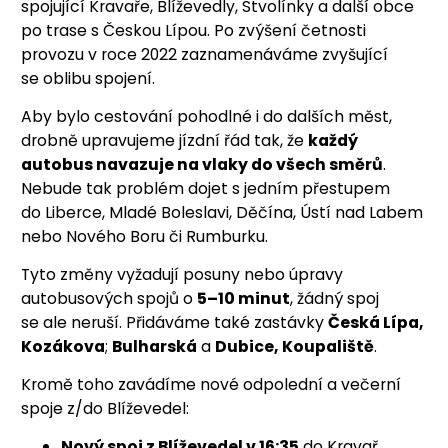
spojující Kravaře, Blíževedly, Stvolínky a další obce
po trase s Českou Lípou. Po zvýšení četnosti
provozu v roce 2022 zaznamenáváme zvyšující
se oblibu spojení.
Aby bylo cestování pohodlné i do dalších měst,
drobně upravujeme jízdní řád tak, že
každý
autobus navazuje na vlaky do všech směrů
.
Nebude tak problém dojet s jedním přestupem
do Liberce, Mladé Boleslavi, Děčína, Ústí nad Labem
nebo Nového Boru či Rumburku.
Tyto změny vyžadují posuny nebo úpravy
autobusových spojů o
5–10 minut
, žádný spoj
se ale neruší. Přidáváme také zastávky
Česká Lípa,
Kozákova
;
Bulharská
a
Dubice, Koupaliště
.
Kromě toho zavádíme nové odpolední a večerní
spoje z/do Blíževedel:
Nový spoj z Blíževedel v 16:35
do Kravař