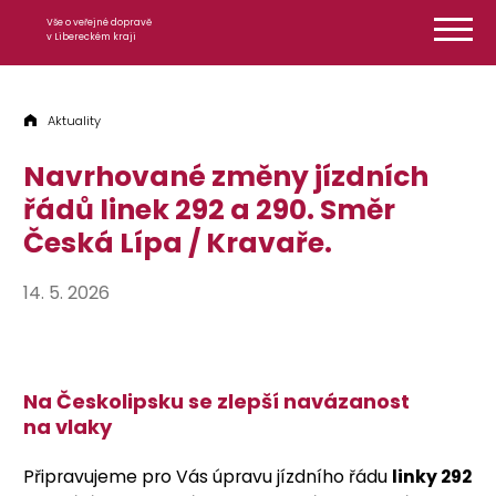
Přeskočit na obsah
Vše o veřejné dopravě
v Libereckém kraji
Aktuality
Navrhované změny jízdních
řádů linek 292 a 290. Směr
Česká Lípa / Kravaře.
14. 5. 2026
Na Českolipsku se zlepší navázanost
na vlaky
Připravujeme pro Vás úpravu jízdního řádu
linky 292