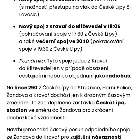
(s možností přestupu na vlak do České Lípy či
Lovosic).
Nový spoj z Kravař do Blíževedel v 18:05
(pokračování spoje v 17:30 z České Lípy)
a také
večerní spoj ve 20:10
(pokračování
spoje v 19:30 z České Lípy).
Poznámka:
Tyto spoje jedou z Kravař
do Blíževedel jen v případě obsazení
cestujícími nebo po objednání jako
radiobus
.
Na
lince 290
z České Lípy do Stružnice, Horní Police,
Žandova a Kravař dochází jen k drobným časovým
změnám. Je zde doplněna zastávka
Česká Lípa,
stadion
ve směru do Žandova pro zkrácení
docházkové vzdálenosti.
Navrhujeme také časový posun odpoledního spoje
ze Žandova do Kravař pro zajištění
návaznosti