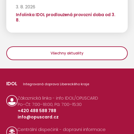
3. 8. 2026
Infolinka IDOL prodloužená provozní doba od 3.
8.
Všechny aktuality
IDOL
Integrovaná doprava Libereckého kraje
Zákaznická linka - info IDOL/OPUSCARD
Po–Čt: 7:00–18:00, Pá: 7:00–15:30
+420 488 588 788
info@opuscard.cz
|
Centrální dispečink - dopravní informace