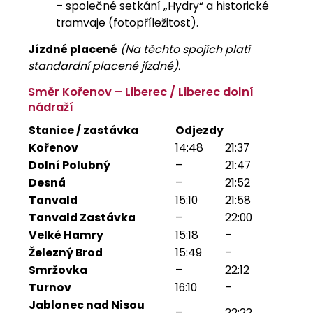
– společné setkání „Hydry“ a historické
tramvaje (fotopříležitost).
Jízdné placené
(Na těchto spojích platí
standardní placené jízdné).
Směr Kořenov – Liberec / Liberec dolní
nádraží
Stanice / zastávka
Odjezdy
Kořenov
14:48
21:37
Dolní Polubný
–
21:47
Desná
–
21:52
Tanvald
15:10
21:58
Tanvald Zastávka
–
22:00
Velké Hamry
15:18
–
Železný Brod
15:49
–
Smržovka
–
22:12
Turnov
16:10
–
Jablonec nad Nisou
–
22:22