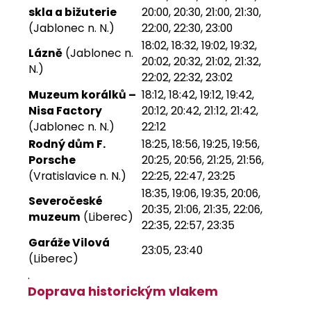
skla a bižuterie
20:00, 20:30, 21:00, 21:30,
(Jablonec n. N.)
22:00, 22:30, 23:00
18:02, 18:32, 19:02, 19:32,
Lázně
(Jablonec n.
20:02, 20:32, 21:02, 21:32,
N.)
22:02, 22:32, 23:02
Muzeum korálků –
18:12, 18:42, 19:12, 19:42,
Nisa Factory
20:12, 20:42, 21:12, 21:42,
(Jablonec n. N.)
22:12
Rodný dům F.
18:25, 18:56, 19:25, 19:56,
Porsche
20:25, 20:56, 21:25, 21:56,
(Vratislavice n. N.)
22:25, 22:47, 23:25
18:35, 19:06, 19:35, 20:06,
Severočeské
20:35, 21:06, 21:35, 22:06,
muzeum
(Liberec)
22:35, 22:57, 23:35
Garáže Vilová
23:05, 23:40
(Liberec)
.
Doprava historickým vlakem