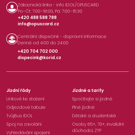
Zákaznická linka - info IDOL/OPUSCARD
Po–Čt: 7:00–18:00, Pá: 7:00–15:30
+420 488 588 788
info@opuscard.cz
|
Centrální dispečink - dopravní informace
Denně od 4:00 do 24:00
+420 704 702 000
dispecink@korid.cz
|
Jízdní řády
Jízdné a tarify
Linkové ke stažení
Spočítejte si jízdné
Odjezdové tabule
Plné jízdné
TvůjBus IDOL
Dětské a studentské
Spoj na zavolání
Osoby 65+, 70+, invalidní
důchodci, ZTP
Vyhledávání spojení