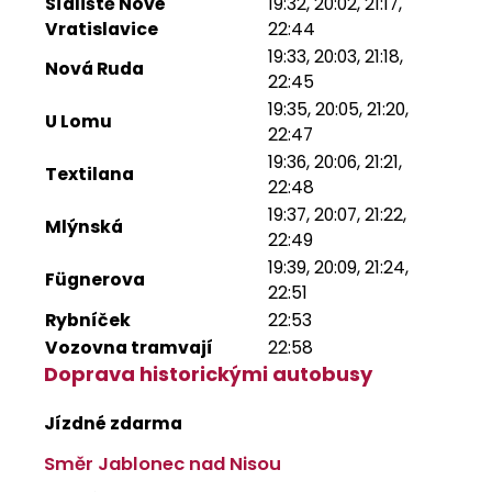
Sídliště Nové
19:32, 20:02, 21:17,
Vratislavice
22:44
19:33, 20:03, 21:18,
Nová Ruda
22:45
19:35, 20:05, 21:20,
U Lomu
22:47
19:36, 20:06, 21:21,
Textilana
22:48
19:37, 20:07, 21:22,
Mlýnská
22:49
19:39, 20:09, 21:24,
Fügnerova
22:51
Rybníček
22:53
Vozovna tramvají
22:58
Doprava historickými autobusy
Jízdné zdarma
Směr Jablonec nad Nisou