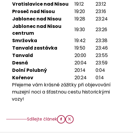
Vratislavice nad Nisou
19:12
23:12
Proseč nad Nisou
19:20
23:16
Jablonec nad Nisou
19:28
23:24
Jablonec nad Nisou
19:30
23:26
centrum
Smržovka
19:42
23:38
Tanvald zastávka
19:50
23:46
Tanvald
20:00
23:55
Desná
20:04
23:59
Dolní Polubný
20:14
0:04
Kořenov
20:24
0:14
Přejeme vám krásné zážitky při objevování
muzejní noci a šťastnou cestu historickými
vozy!
Sdílejte článek