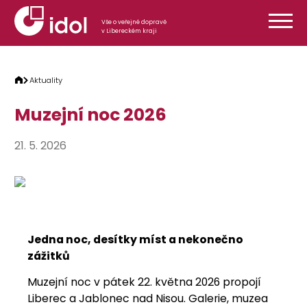
Přeskočit na obsah
Vše o veřejné dopravě
v Libereckém kraji
Aktuality
Muzejní noc 2026
21. 5. 2026
Jedna noc, desítky míst a nekonečno
zážitků
Muzejní noc v pátek 22. května 2026 propojí
Liberec a Jablonec nad Nisou. Galerie, muzea