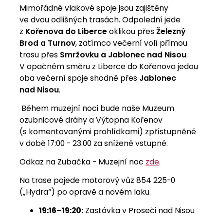
Mimořádné vlakové spoje jsou zajištěny
ve dvou odlišných trasách. Odpolední jede
z
Kořenova do Liberce
oklikou přes
Železný
Brod a Turnov
, zatímco večerní volí přímou
trasu přes
Smržovku a Jablonec nad Nisou
.
V opačném směru z Liberce do Kořenova jedou
oba večerní spoje shodně přes
Jablonec
nad Nisou
.
Během muzejní noci bude naše Muzeum
ozubnicové dráhy a Výtopna Kořenov
(s komentovanými prohlídkami) zpřístupněné
v době 17:00 - 23:00 za snížené vstupné.
Odkaz na Zubačka - Muzejní noc
zde
.
Na trase pojede motorový vůz 854 225-0
(„Hydra“) po opravě a novém laku.
19:16–19:20:
Zastávka v Proseči nad Nisou