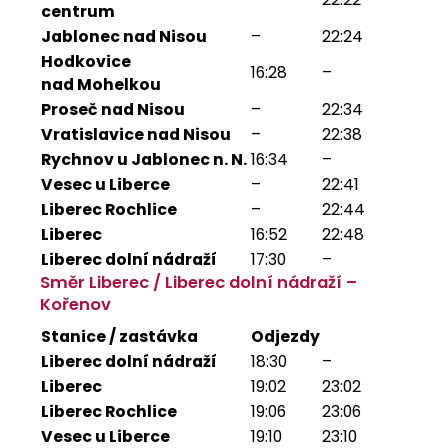
centrum
Jablonec nad Nisou
–
22:24
Hodkovice
16:28
–
nad Mohelkou
Proseč nad Nisou
–
22:34
Vratislavice nad Nisou
–
22:38
Rychnov u Jablonec n. N.
16:34
–
Vesec u Liberce
–
22:41
Liberec Rochlice
–
22:44
Liberec
16:52
22:48
Liberec dolní nádraží
17:30
–
Směr Liberec / Liberec dolní nádraží –
Kořenov
Stanice / zastávka
Odjezdy
Liberec dolní nádraží
18:30
–
Liberec
19:02
23:02
Liberec Rochlice
19:06
23:06
Vesec u Liberce
19:10
23:10