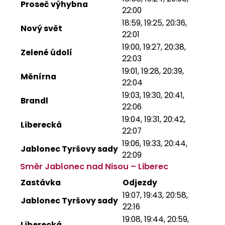
Proseč výhybna
22:00
18:59, 19:25, 20:36,
Nový svět
22:01
19:00, 19:27, 20:38,
Zelené údolí
22:03
19:01, 19:28, 20:39,
Měnírna
22:04
19:03, 19:30, 20:41,
Brandl
22:06
19:04, 19:31, 20:42,
Liberecká
22:07
19:06, 19:33, 20:44,
Jablonec Tyršovy sady
22:09
Směr Jablonec nad Nisou – Liberec
Zastávka
Odjezdy
19:07, 19:43, 20:58,
Jablonec Tyršovy sady
22:16
19:08, 19:44, 20:59,
Liberecká