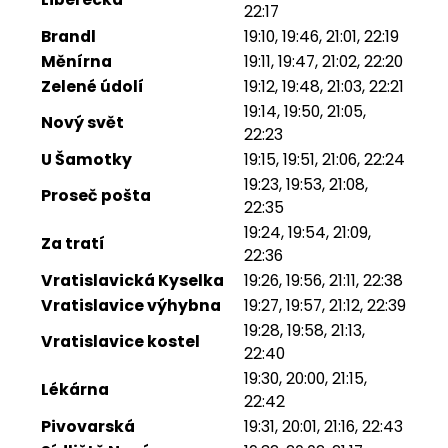
22:17
Brandl
19:10, 19:46, 21:01, 22:19
Měnírna
19:11, 19:47, 21:02, 22:20
Zelené údolí
19:12, 19:48, 21:03, 22:21
19:14, 19:50, 21:05,
Nový svět
22:23
U Šamotky
19:15, 19:51, 21:06, 22:24
19:23, 19:53, 21:08,
Proseč pošta
22:35
19:24, 19:54, 21:09,
Za tratí
22:36
Vratislavická Kyselka
19:26, 19:56, 21:11, 22:38
Vratislavice výhybna
19:27, 19:57, 21:12, 22:39
19:28, 19:58, 21:13,
Vratislavice kostel
22:40
19:30, 20:00, 21:15,
Lékárna
22:42
Pivovarská
19:31, 20:01, 21:16, 22:43