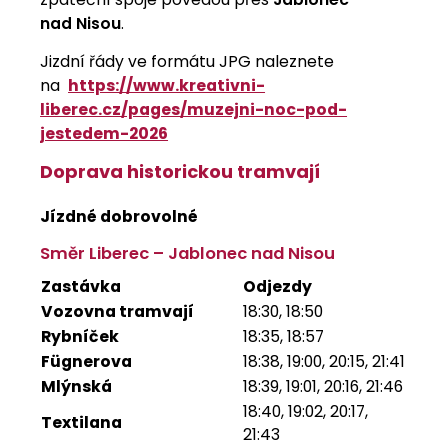
nad Nisou
.
Jizdní řády ve formátu JPG naleznete
na
https://www.kreativni-
liberec.cz/pages/muzejni-noc-pod-
jestedem-2026
Doprava historickou tramvají
Jízdné dobrovolné
Směr Liberec – Jablonec nad Nisou
Zastávka
Odjezdy
Vozovna tramvají
18:30, 18:50
Rybníček
18:35, 18:57
Fügnerova
18:38, 19:00, 20:15, 21:41
Mlýnská
18:39, 19:01, 20:16, 21:46
18:40, 19:02, 20:17,
Textilana
21:43