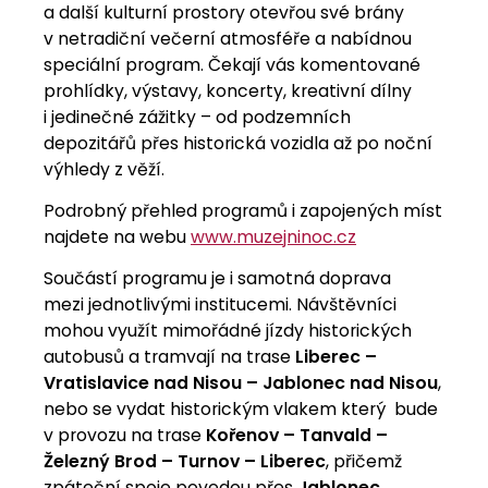
a další kulturní prostory otevřou své brány
v netradiční večerní atmosféře a nabídnou
speciální program. Čekají vás komentované
prohlídky, výstavy, koncerty, kreativní dílny
i jedinečné zážitky – od podzemních
depozitářů přes historická vozidla až po noční
výhledy z věží.
Podrobný přehled programů i zapojených míst
najdete na webu
www.muzejninoc.cz
Součástí programu je i samotná doprava
mezi jednotlivými institucemi. Návštěvníci
mohou využít mimořádné jízdy historických
autobusů a tramvají na trase
Liberec –
Vratislavice nad Nisou – Jablonec nad Nisou
,
nebo se vydat historickým vlakem který bude
v provozu na trase
Kořenov – Tanvald –
Železný Brod – Turnov – Liberec
, přičemž
zpáteční spoje povedou přes
Jablonec