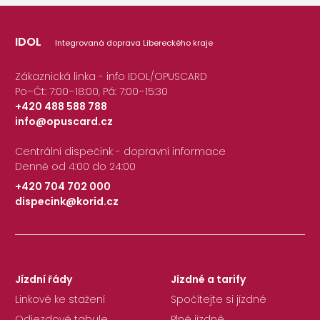
IDOL
Integrovaná doprava Libereckého kraje
Zákaznická linka - info IDOL/OPUSCARD
Po–Čt: 7:00–18:00, Pá: 7:00–15:30
+420 488 588 788
info@opuscard.cz
|
Centrální dispečink - dopravní informace
Denně od 4:00 do 24:00
+420 704 702 000
dispecink@korid.cz
|
Jízdní řády
Jízdné a tarify
Linkové ke stažení
Spočítejte si jízdné
Odjezdové tabule
Plné jízdné