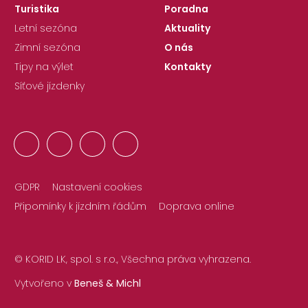
Turistika
Poradna
Letní sezóna
Aktuality
Zimní sezóna
O nás
Tipy na výlet
Kontakty
Síťové jízdenky
GDPR
Nastavení cookies
Připomínky k jízdním řádům
Doprava online
© KORID LK, spol. s r.o., Všechna práva vyhrazena.
Vytvořeno v
Beneš & Michl