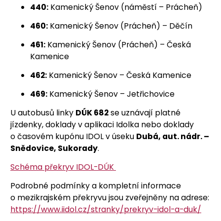
440:
Kamenický Šenov (náměstí – Prácheň)
460:
Kamenický Šenov (Prácheň) – Děčín
461:
Kamenický Šenov (Prácheň) – Česká
Kamenice
462:
Kamenický Šenov – Česká Kamenice
469:
Kamenický Šenov – Jetřichovice
U autobusů linky
DÚK 682
se uznávají platné
jízdenky, doklady v aplikaci Idolka nebo doklady
o časovém kupónu IDOL v úseku
Dubá, aut. nádr. –
Snědovice, Sukorady
.
Schéma překryv IDOL-DÚK
Podrobné podmínky a kompletní informace
o mezikrajském překryvu jsou zveřejněny na adrese:
https://www.iidol.cz/stranky/prekryv-idol-a-duk/