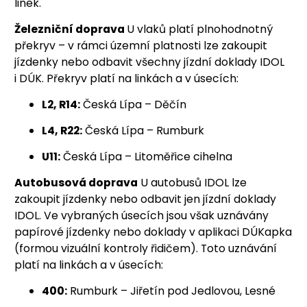
linek.
Železniční doprava
U vlaků platí plnohodnotný
překryv – v rámci územní platnosti lze zakoupit
jízdenky nebo odbavit všechny jízdní doklady IDOL
i DÚK. Překryv platí na linkách a v úsecích:
L2, R14:
Česká Lípa – Děčín
L4, R22:
Česká Lípa – Rumburk
U11:
Česká Lípa – Litoměřice cihelna
Autobusová doprava
U autobusů IDOL lze
zakoupit jízdenky nebo odbavit jen jízdní doklady
IDOL. Ve vybraných úsecích jsou však uznávány
papírové jízdenky nebo doklady v aplikaci DÚKapka
(formou vizuální kontroly řidičem). Toto uznávání
platí na linkách a v úsecích:
400:
Rumburk – Jiřetín pod Jedlovou, Lesné