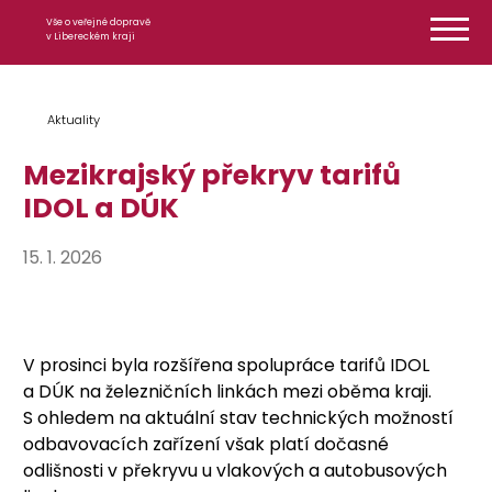
Přeskočit na obsah
Vše o veřejné dopravě
v Libereckém kraji
Aktuality
Mezikrajský překryv tarifů
IDOL a DÚK
15. 1. 2026
V prosinci byla rozšířena spolupráce tarifů IDOL
a DÚK na železničních linkách mezi oběma kraji.
S ohledem na aktuální stav technických možností
odbavovacích zařízení však platí dočasné
odlišnosti v překryvu u vlakových a autobusových