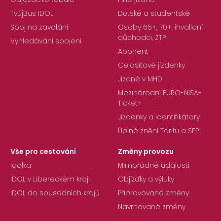
TvůjBus IDOL
Dětské a studentské
Spoj na zavolání
Osoby 65+, 70+, invalidní
důchodci, ZTP
Vyhledávání spojení
Abonent
Celosíťové jízdenky
Jízdné v MHD
Mezinárodní EURO-NISA-
Ticket+
Jízdenky a identifikátory
Úplné znění Tarifu a SPP
Vše pro cestování
Změny provozu
Idolka
Mimořádné události
IDOL v Libereckém kraji
Objížďky a výluky
IDOL do sousedních krajů
Připravované změny
Navrhované změny