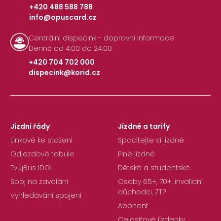
+420 488 588 788
info@opuscard.cz
|
Centrální dispečink - dopravní informace
Denně od 4:00 do 24:00
+420 704 702 000
dispecink@korid.cz
|
Jízdní řády
Jízdné a tarify
Linkové ke stažení
Spočítejte si jízdné
Odjezdové tabule
Plné jízdné
TvůjBus IDOL
Dětské a studentské
Spoj na zavolání
Osoby 65+, 70+, invalidní
důchodci, ZTP
Vyhledávání spojení
Abonent
Celosíťové jízdenky