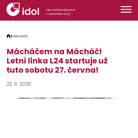
Přeskočit na obsah
Vše o veřejné dopravě
v Libereckém kraji
Aktuality
Mácháčem na Mácháč!
Letní linka L24 startuje už
tuto sobotu 27. června!
22. 6. 2026