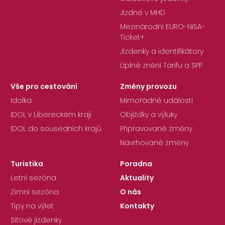
Jízdné v MHD
Mezinárodní EURO-NISA-
Ticket+
Jízdenky a identifikátory
Úplné znění Tarifu a SPP
Vše pro cestování
Změny provozu
Idolka
Mimořádné události
IDOL v Libereckém kraji
Objížďky a výluky
IDOL do sousedních krajů
Připravované změny
Navrhované změny
Turistika
Poradna
Letní sezóna
Aktuality
Zimní sezóna
O nás
Tipy na výlet
Kontakty
Síťové jízdenky