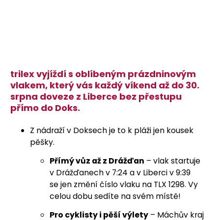
trilex vyjíždí s oblíbeným prázdninovým
vlakem, který vás každý víkend až do 30.
srpna doveze z Liberce bez přestupu
přímo do Doks.
Z nádraží v Doksech je to k pláži jen kousek
pěšky.
Přímý vůz až z Drážďan
– vlak startuje
v Drážďanech v 7:24 a v Liberci v 9:39
se jen změní číslo vlaku na TLX 1298. Vy
celou dobu sedíte na svém místě!
Pro cyklisty i pěší výlety
– Máchův kraj