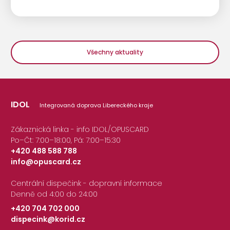
Všechny aktuality
IDOL
Integrovaná doprava Libereckého kraje
Zákaznická linka - info IDOL/OPUSCARD
Po–Čt: 7:00–18:00, Pá: 7:00–15:30
+420 488 588 788
info@opuscard.cz
|
Centrální dispečink - dopravní informace
Denně od 4:00 do 24:00
+420 704 702 000
dispecink@korid.cz
|