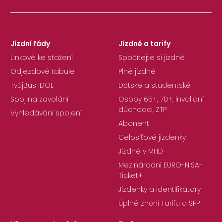
Jízdní řády
Jízdné a tarify
Linkové ke stažení
Spočítejte si jízdné
Odjezdové tabule
Plné jízdné
TvůjBus IDOL
Dětské a studentské
Spoj na zavolání
Osoby 65+, 70+, invalidní
důchodci, ZTP
Vyhledávání spojení
Abonent
Celosíťové jízdenky
Jízdné v MHD
Mezinárodní EURO-NISA-
Ticket+
Jízdenky a identifikátory
Úplné znění Tarifu a SPP