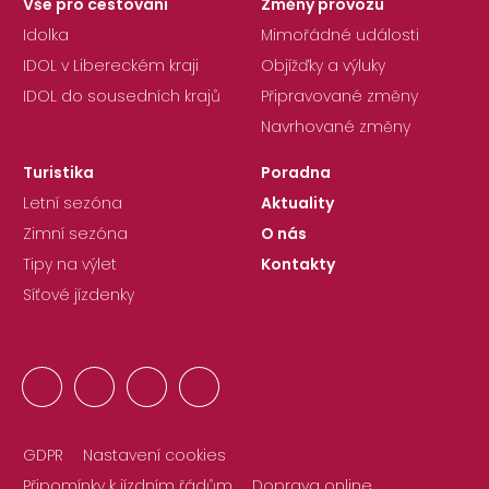
Vše pro cestování
Změny provozu
Idolka
Mimořádné události
IDOL v Libereckém kraji
Objížďky a výluky
IDOL do sousedních krajů
Připravované změny
Navrhované změny
Turistika
Poradna
Letní sezóna
Aktuality
Zimní sezóna
O nás
Tipy na výlet
Kontakty
Síťové jízdenky
GDPR
Nastavení cookies
Připomínky k jízdním řádům
Doprava online