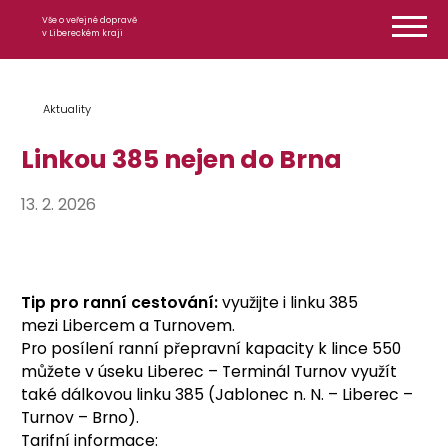
Přeskočit na obsah
Vše o veřejné dopravě
v Libereckém kraji
Aktuality
Linkou 385 nejen do Brna
13. 2. 2026
Tip pro ranní cestování:
využijte i linku 385
mezi Libercem a Turnovem.
Pro posílení ranní přepravní kapacity k lince 550
můžete v úseku Liberec – Terminál Turnov využít
také dálkovou linku 385 (Jablonec n. N. – Liberec –
Turnov – Brno).
Tarifní informace: