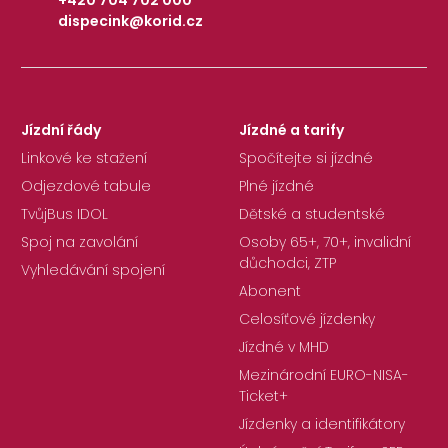
dispecink@korid.cz
|
Jízdní řády
Jízdné a tarify
Linkové ke stažení
Spočítejte si jízdné
Odjezdové tabule
Plné jízdné
TvůjBus IDOL
Dětské a studentské
Spoj na zavolání
Osoby 65+, 70+, invalidní
důchodci, ZTP
Vyhledávání spojení
Abonent
Celosíťové jízdenky
Jízdné v MHD
Mezinárodní EURO-NISA-
Ticket+
Jízdenky a identifikátory