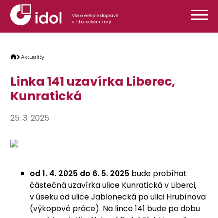
Přeskočit na obsah
Vše o veřejné dopravě
v Libereckém kraji
Aktuality
Linka 141 uzavírka Liberec,
Kunratická
25. 3. 2025
od 1. 4. 2025 do 6. 5. 2025
bude probíhat
částečná uzavírka ulice Kunratická v Liberci,
v úseku od ulice Jablonecká po ulici Hrubínova
(výkopové práce). Na lince 141 bude po dobu