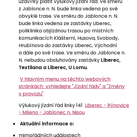
uzavírky platit výlukový jízdní řád. Ve směru
z Jablonce n. N. bude linka vedena po své
obvyklé trase. Ve směru do Jablonce n. N.
bude linka vedena ze zastávky Liberec,
poliklinika objízdnou trasou po místních
komunikacích Klášterní, Husova, Svobody,
Hrubínova do zastávky Liberec, Východní
a dále po své trase. Ve směru do Jablonce n.
N. nebudou obsluhovány zastávky
Liberec,
Textilana a Liberec, U Lomu
.
V hlavním menu na těchto webových
stránkách vyhledejte "Jízdní řády" a "Změny
v provozu"
Výlukový jízdní řád linky 141
Liberec - Rýnovice
- Mšeno - Jablonec n. Nisou
Aktuální informace o:
mimořádných událostech