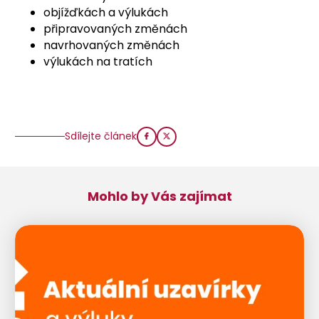
objížďkách a výlukách
připravovaných změnách
navrhovaných změnách
výlukách na tratích
Sdílejte článek
Mohlo by Vás zajímat