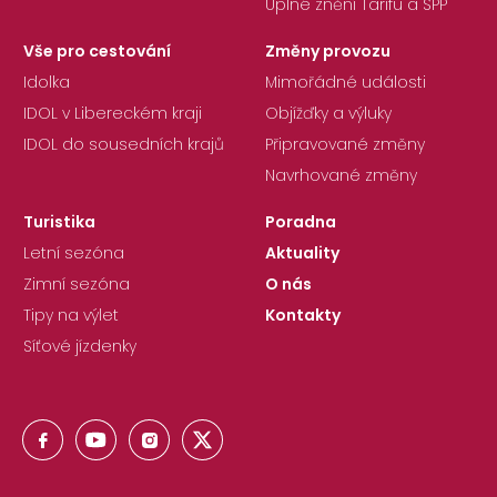
Úplné znění Tarifu a SPP
Vše pro cestování
Změny provozu
Idolka
Mimořádné události
IDOL v Libereckém kraji
Objížďky a výluky
IDOL do sousedních krajů
Připravované změny
Navrhované změny
Turistika
Poradna
Letní sezóna
Aktuality
Zimní sezóna
O nás
Tipy na výlet
Kontakty
Síťové jízdenky