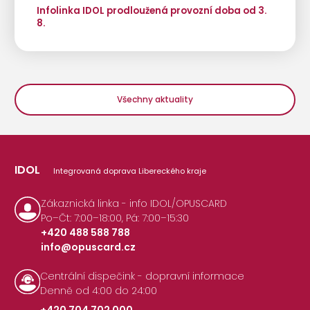
Infolinka IDOL prodloužená provozní doba od 3.
8.
Všechny aktuality
IDOL
Integrovaná doprava Libereckého kraje
Zákaznická linka - info IDOL/OPUSCARD
Po–Čt: 7:00–18:00, Pá: 7:00–15:30
+420 488 588 788
info@opuscard.cz
|
Centrální dispečink - dopravní informace
Denně od 4:00 do 24:00
+420 704 702 000