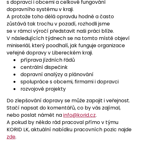
s dopravci i obcemi a celkové fungování
dopravního systému v kraji.
A protože toho dělá opravdu hodně a často
zůstává tak trochu v pozadí, rozhodli jsme
se v rámci výročí představit naši práci blíže.
V následujících týdnech se na tomto místě objeví
miniseriál, který poodhalí, jak funguje organizace
veřejné dopravy v Libereckém kraji.
příprava jízdních řádů
centrální dispečink
dopravní analýzy a plánování
spolupráce s obcemi, firmami i dopravci
rozvojové projekty
Do zlepšování dopravy se může zapojit i veřejnost.
Stačí napsat do komentářů, co by vás zajímal,
nebo poslat námět na
info@korid.cz
.
A pokud by někdo rád pracoval přímo v týmu
KORID LK, aktuální nabídku pracovních pozic najde
zde
.