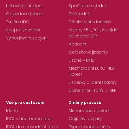
Linkové ke stažení
Spočítejte si jízdné
Odjezdové tabule
Plné jízdné
TvůjBus IDOL
Dětské a studentské
Spoj na zavolání
Osoby 65+, 70+, invalidní
důchodci, ZTP
Vyhledávání spojení
Abonent
Celosíťové jízdenky
Jízdné v MHD
Mezinárodní EURO-NISA-
Ticket+
Jízdenky a identifikátory
Úplné znění Tarifu a SPP
Vše pro cestování
Změny provozu
Idolka
Mimořádné události
IDOL v Libereckém kraji
Objížďky a výluky
IDOL do sousedních krajů
Připravované změny