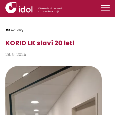
Přeskočit na obsah
Vše o veřejné dopravě
v Libereckém kraji
Aktuality
KORID LK slaví 20 let!
28. 5. 2025