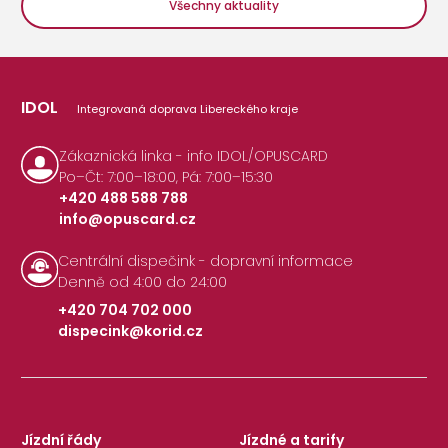
Všechny aktuality
IDOL
Integrovaná doprava Libereckého kraje
Zákaznická linka - info IDOL/OPUSCARD
Po–Čt: 7:00–18:00, Pá: 7:00–15:30
+420 488 588 788
info@opuscard.cz
|
Centrální dispečink - dopravní informace
Denně od 4:00 do 24:00
+420 704 702 000
dispecink@korid.cz
|
Jízdní řády
Jízdné a tarify