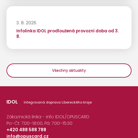
3. 8. 2026
Infolinka IDOL prodloužená provozní doba od 3.
8.
Všechny aktuality
IDOL
Integrovaná doprava Libereckého kraje
Zákaznická linka - info IDOL/OPUSCARD
Po–Čt: 7:00–18:00, Pá: 7:00–15:30
+420 488 588 788
info@opuscard.cz
|