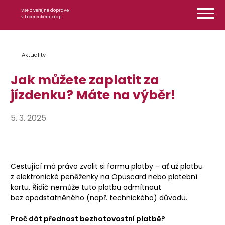
Přeskočit na obsah
Vše o veřejné dopravě
v Libereckém kraji
Aktuality
Jak můžete zaplatit za
jízdenku? Máte na výběr!
5. 3. 2025
Cestující má právo zvolit si formu platby – ať už platbu
z elektronické peněženky na Opuscard nebo platební
kartu. Řidič nemůže tuto platbu odmítnout
bez opodstatněného (např. technického) důvodu.
Proč dát přednost bezhotovostní platbě?