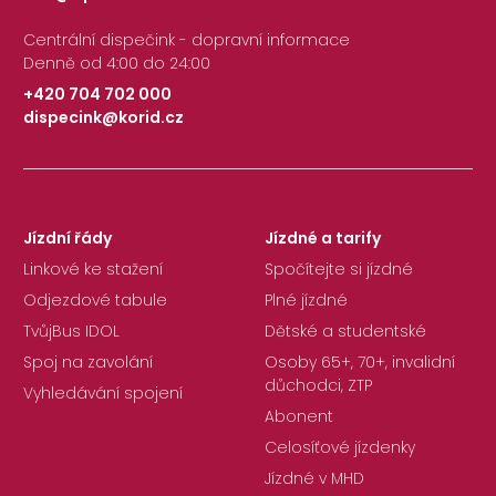
Centrální dispečink - dopravní informace
Denně od 4:00 do 24:00
+420 704 702 000
dispecink@korid.cz
|
Jízdní řády
Jízdné a tarify
Linkové ke stažení
Spočítejte si jízdné
Odjezdové tabule
Plné jízdné
TvůjBus IDOL
Dětské a studentské
Spoj na zavolání
Osoby 65+, 70+, invalidní
důchodci, ZTP
Vyhledávání spojení
Abonent
Celosíťové jízdenky
Jízdné v MHD