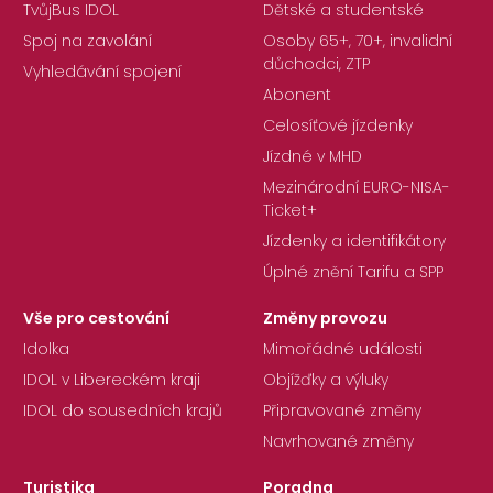
TvůjBus IDOL
Dětské a studentské
Spoj na zavolání
Osoby 65+, 70+, invalidní
důchodci, ZTP
Vyhledávání spojení
Abonent
Celosíťové jízdenky
Jízdné v MHD
Mezinárodní EURO-NISA-
Ticket+
Jízdenky a identifikátory
Úplné znění Tarifu a SPP
Vše pro cestování
Změny provozu
Idolka
Mimořádné události
IDOL v Libereckém kraji
Objížďky a výluky
IDOL do sousedních krajů
Připravované změny
Navrhované změny
Turistika
Poradna