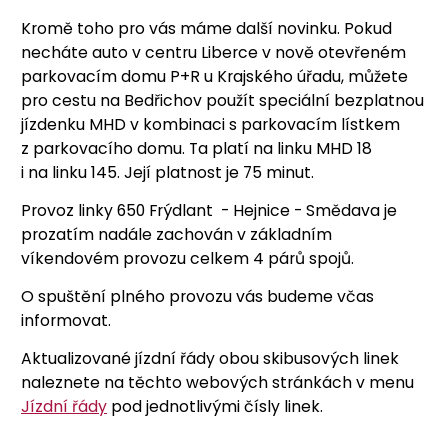
Kromě toho pro vás máme další novinku. Pokud
necháte auto v centru Liberce v nově otevřeném
parkovacím domu P+R u Krajského úřadu, můžete
pro cestu na Bedřichov použít speciální bezplatnou
jízdenku MHD v kombinaci s parkovacím lístkem
z parkovacího domu. Ta platí na linku MHD 18
i na linku 145. Její platnost je 75 minut.
Provoz linky 650 Frýdlant - Hejnice - Smědava je
prozatím nadále zachován v základním
víkendovém provozu celkem 4 párů spojů.
O spuštění plného provozu vás budeme včas
informovat.
Aktualizované jízdní řády obou skibusových linek
naleznete na těchto webových stránkách v menu
Jízdní řády
pod jednotlivými čísly linek.