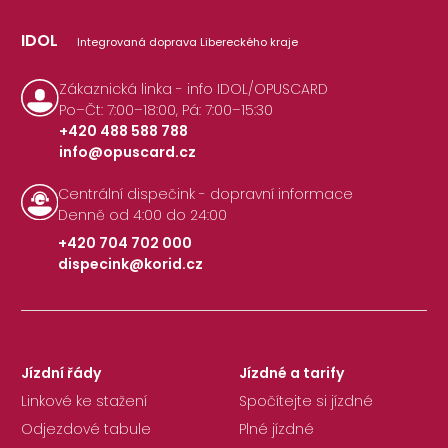
IDOL
Integrovaná doprava Libereckého kraje
Zákaznická linka - info IDOL/OPUSCARD
Po–Čt: 7:00–18:00, Pá: 7:00–15:30
+420 488 588 788
info@opuscard.cz
|
Centrální dispečink - dopravní informace
Denně od 4:00 do 24:00
+420 704 702 000
dispecink@korid.cz
|
Jízdní řády
Jízdné a tarify
Linkové ke stažení
Spočítejte si jízdné
Odjezdové tabule
Plné jízdné