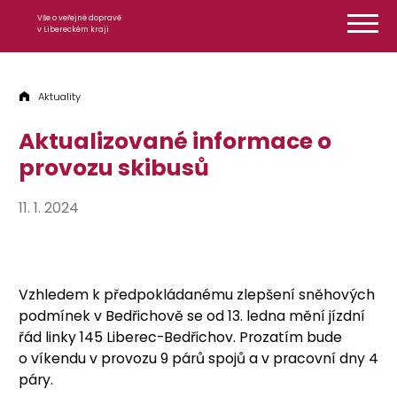
Přeskočit na obsah
Vše o veřejné dopravě
v Libereckém kraji
Aktuality
Aktualizované informace o
provozu skibusů
11. 1. 2024
Vzhledem k předpokládanému zlepšení sněhových
podmínek v Bedřichově se od 13. ledna mění jízdní
řád linky 145 Liberec-Bedřichov. Prozatím bude
o víkendu v provozu 9 párů spojů a v pracovní dny 4
páry.