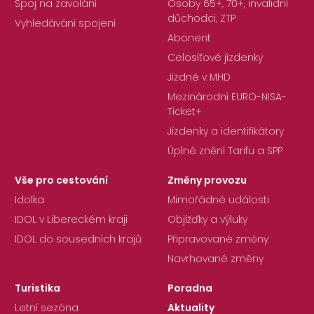
Spoj na zavolání
Osoby 65+, 70+, invalidní
důchodci, ZTP
Vyhledávání spojení
Abonent
Celosíťové jízdenky
Jízdné v MHD
Mezinárodní EURO-NISA-
Ticket+
Jízdenky a identifikátory
Úplné znění Tarifu a SPP
Vše pro cestování
Změny provozu
Idolka
Mimořádné události
IDOL v Libereckém kraji
Objížďky a výluky
IDOL do sousedních krajů
Připravované změny
Navrhované změny
Turistika
Poradna
Letní sezóna
Aktuality