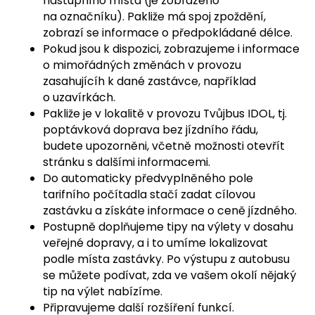
nástupního místa (je zobrazeno
na označníku). Pakliže má spoj zpoždění,
zobrazí se informace o předpokládané délce.
Pokud jsou k dispozici, zobrazujeme i informace
o mimořádných změnách v provozu
zasahujícíh k dané zastávce, například
o uzavírkách.
Pakliže je v lokalitě v provozu Tvůjbus IDOL, tj.
poptávková doprava bez jízdního řádu,
budete upozorněni, včetně možnosti otevřít
stránku s dalšími informacemi.
Do automaticky předvyplněného pole
tarifního počítadla stačí zadat cílovou
zastávku a získáte informace o ceně jízdného.
Postupně doplňujeme tipy na výlety v dosahu
veřejné dopravy, a i to umíme lokalizovat
podle místa zastávky. Po výstupu z autobusu
se můžete podívat, zda ve vašem okolí nějaký
tip na výlet nabízíme.
Připravujeme další rozšíření funkcí.