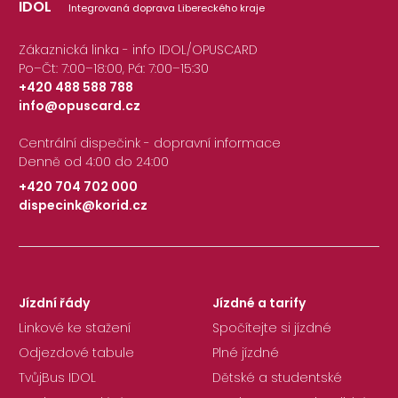
IDOL
Integrovaná doprava Libereckého kraje
Zákaznická linka - info IDOL/OPUSCARD
Po–Čt: 7:00–18:00, Pá: 7:00–15:30
+420 488 588 788
info@opuscard.cz
|
Centrální dispečink - dopravní informace
Denně od 4:00 do 24:00
+420 704 702 000
dispecink@korid.cz
|
Jízdní řády
Jízdné a tarify
Linkové ke stažení
Spočítejte si jízdné
Odjezdové tabule
Plné jízdné
TvůjBus IDOL
Dětské a studentské