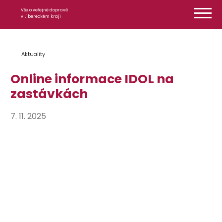
Přeskočit na obsah
Vše o veřejné dopravě
v Libereckém kraji
Aktuality
Online informace IDOL na
zastávkách
7. 11. 2025