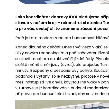
Jako koordinátor dopravy IDOL sledujeme přípr
staveb v našem kraji – rekonstrukci stanice Tur
a pro vás, cestující, to znamená zásadní posun
Proč je tato modernizace pro budoucnost klíčov
Konec dlouhého čekání: Dnes trvá vjezd vlaků ze 
Díky novým technologiím a počítačovému řízení 
sestavit mnohem atraktivnější jízdní řády. Plynul
složitě měnit směr jízdy (úvrať), ale projedou T
minuty. Bezpečný a bezbariérový pohyb: Součas
podchod s výtahy. To je nezbytné, protože v nov
mezi nástupišti i ve chvíli, kdy jsou jiné vlaky v 
v Turnově je již koordinován s budoucí modernizac
přípravu pro budoucí elektrizaci, aby se v budo