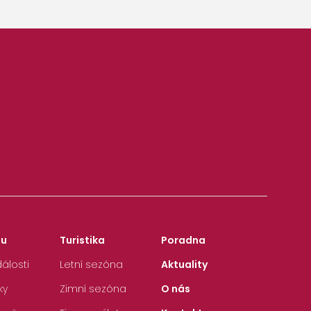
zu
Turistika
Poradna
álosti
Letní sezóna
Aktuality
ky
Zimní sezóna
O nás