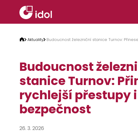
Přeskočit na obsah
Aktuality
Budoucnost železniční stanice Turnov: Přinese
Budoucnost železni
stanice Turnov: Př
rychlejší přestupy i
bezpečnost
26. 3. 2026