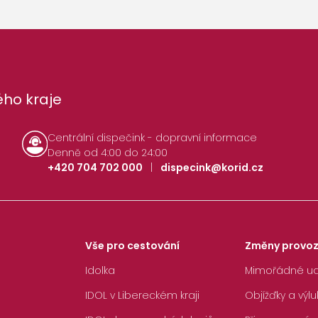
ho kraje
Centrální dispečink - dopravní informace
Denně od 4:00 do 24:00
+420 704 702 000
|
dispecink@korid.cz
Vše pro cestování
Změny provo
Idolka
Mimořádné ud
IDOL v Libereckém kraji
Objížďky a výlu