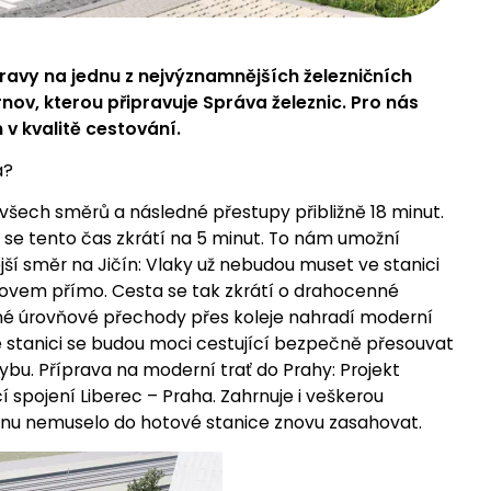
avy na jednu z nejvýznamnějších železničních
nov, kterou připravuje Správa železnic. Pro nás
 v kvalitě cestování.
á?
všech směrů a následné přestupy přibližně 18 minut.
se tento čas zkrátí na 5 minut. To nám umožní
ejší směr na Jičín: Vlaky už nebudou muset ve stanici
urnovem přímo. Cesta se tak zkrátí o drahocenné
né úrovňové přechody přes koleje nahradí moderní
é stanici se budou moci cestující bezpečně přesouvat
pohybu. Příprava na moderní trať do Prahy: Projekt
í spojení Liberec – Praha. Zahrnuje i veškerou
ucnu nemuselo do hotové stanice znovu zasahovat.