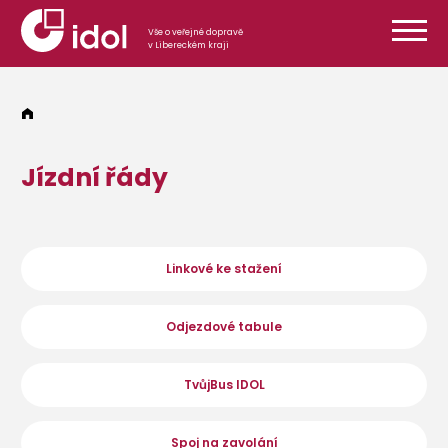
Přeskočit na obsah
Vše o veřejné dopravě
v Libereckém kraji
Jízdní řády
Linkové ke stažení
Odjezdové tabule
TvůjBus IDOL
Spoj na zavolání