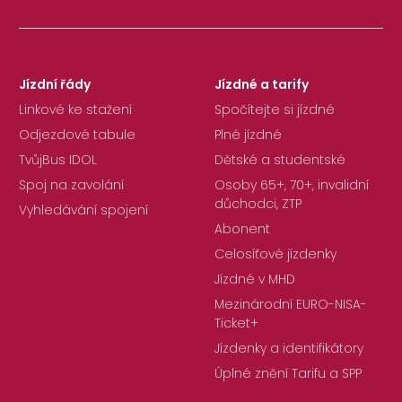
Jízdní řády
Jízdné a tarify
Linkové ke stažení
Spočítejte si jízdné
Odjezdové tabule
Plné jízdné
TvůjBus IDOL
Dětské a studentské
Spoj na zavolání
Osoby 65+, 70+, invalidní
důchodci, ZTP
Vyhledávání spojení
Abonent
Celosíťové jízdenky
Jízdné v MHD
Mezinárodní EURO-NISA-
Ticket+
Jízdenky a identifikátory
Úplné znění Tarifu a SPP