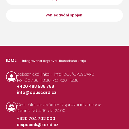
Vyhledávání spojení
IDOL
Integrovaná doprava Libereckého kraje
Zákaznická linka - info IDOL/OPUSCARD
Po–Čt: 7:00–18:00, Pá: 7:00–15:30
+420 488 588 788
info@opuscard.cz
|
Centrální dispečink - dopravní informace
Denně od 4:00 do 24:00
+420 704 702 000
dispecink@korid.cz
|