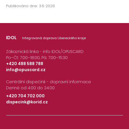
Publikováno dne: 3.6 2026
IDOL
Integrovaná doprava Libereckého kraje
Zákaznická linka - info IDOL/OPUSCARD
Po–Čt: 7:00–18:00, Pá: 7:00–15:30
+420 488 588 788
info@opuscard.cz
|
Centrální dispečink - dopravní informace
Denně od 4:00 do 24:00
+420 704 702 000
dispecink@korid.cz
|