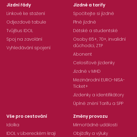
Jízdní řády
Jízdné a tarify
Linkové ke stažení
Spočítejte si jízdné
Odjezdové tabule
Plné jízdné
TvůjBus IDOL
Dětské a studentské
Spoj na zavolání
Osoby 65+, 70+, invalidní
důchodci, ZTP
Vyhledávání spojení
Abonent
Celosíťové jízdenky
Jízdné v MHD
Mezinárodní EURO-NISA-
Ticket+
Jízdenky a identifikátory
Úplné znění Tarifu a SPP
Vše pro cestování
Změny provozu
Idolka
Mimořádné události
IDOL v Libereckém kraji
Objížďky a výluky