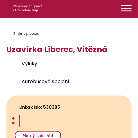
Přeskočit na obsah
Vše o veřejné dopravě
v Libereckém kraji
Změny provozu
Uzavírka Liberec, Vítězná
Výluky
Autobusové spojení
Linka číslo:
530395
Platný jízdní řád