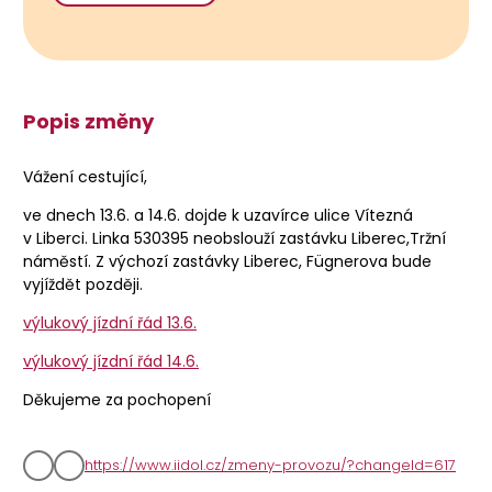
Popis změny
Vážení cestující,
ve dnech 13.6. a 14.6. dojde k uzavírce ulice Vítezná
v Liberci. Linka 530395 neobslouží zastávku Liberec,Tržní
náměstí. Z výchozí zastávky Liberec, Fügnerova bude
vyjíždět později.
výlukový jízdní řád 13.6.
výlukový jízdní řád 14.6.
Děkujeme za pochopení
https://www.iidol.cz/zmeny-provozu/?changeId=617