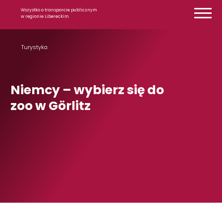
Przejdź do treści
Wszystko o transporcie publicznym
w regionie Libereckim
Turystyka
Niemcy – wybierz się do
zoo w Görlitz