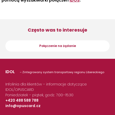
pomocą wyszukiwarki połączeń
IDOS
.
Często was to interesuje
Połączenie na żądanie
IDOL
– Zintegrowany system transportowy regionu Libereckiego
Infolinia dla klientów – informacje dotyczące
IDOL/OPUSCARD
Poniedziałek – piątek, godz. 7:00–15:30
+420 488 588 788
info@opuscard.cz
|