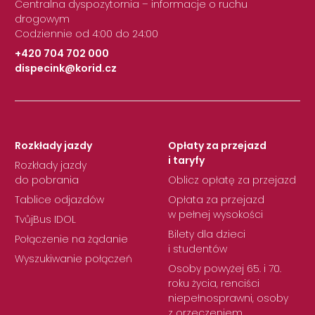
Centralna dyspozytornia – informacje o ruchu
drogowym
Codziennie od 4:00 do 24:00
+420 704 702 000
dispecink@korid.cz
|
Rozkłady jazdy
Opłaty za przejazd
i taryfy
Rozkłady jazdy
do pobrania
Oblicz opłatę za przejazd
Tablice odjazdów
Opłata za przejazd
w pełnej wysokości
TvůjBus IDOL
Bilety dla dzieci
Połączenie na żądanie
i studentów
Wyszukiwanie połączeń
Osoby powyżej 65. i 70.
roku życia, renciści
niepełnosprawni, osoby
z orzeczeniem