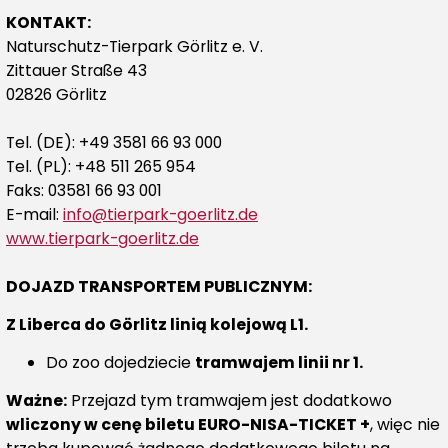
KONTAKT:
Naturschutz-Tierpark Görlitz e. V.
Zittauer Straße 43
02826 Görlitz
Tel. (DE): +49 3581 66 93 000
Tel. (PL): +48 511 265 954
Faks: 03581 66 93 001
E-mail:
info@tierpark-goerlitz.de
www.tierpark-goerlitz.de
DOJAZD TRANSPORTEM PUBLICZNYM:
Z Liberca do Görlitz linią kolejową L1.
Do zoo dojedziecie
tramwajem linii nr 1.
Ważne:
Przejazd tym tramwajem jest dodatkowo
wliczony w cenę biletu EURO-NISA-TICKET +
, więc nie