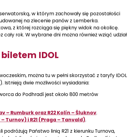
serwatorską, w którym zachowały się pozostałości
 zbudowanej na zlecenie panów z Lemberka.
wa, z której rozciąga się piękny widok na okolicę.
 cały rok. W wybrane dni można również wziąć udział
 biletem IDOL
woczeskim, można tu w pełni skorzystać z taryfy IDOL
. Istnieją dwie możliwości wysiadania:
worca do Podhradí jest około 800 metrów
av – Rumburk oraz R22 Kolín – Šluknov
.
 – Turnov) i R21 (Praga – Tanvald)
.
li podróżują Państwo linią R21 z kierunku Turnova,