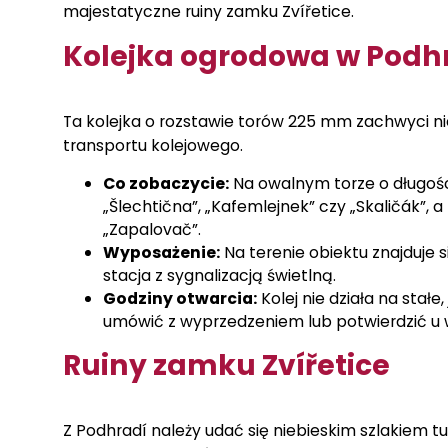
majestatyczne ruiny zamku Zvířetice.
Kolejka ogrodowa w Podh
Ta kolejka o rozstawie torów 225 mm zachwyci nie
transportu kolejowego.
Co zobaczycie:
Na owalnym torze o długo
„Šlechtična”, „Kafemlejnek” czy „Skaličák”,
„Zapalovač”.
Wyposażenie:
Na terenie obiektu znajduje 
stacja z sygnalizacją świetlną.
Godziny otwarcia:
Kolej nie działa na stał
umówić z wyprzedzeniem lub potwierdzić u w
Ruiny zamku Zvířetice
Z Podhradí należy udać się niebieskim szlakiem t