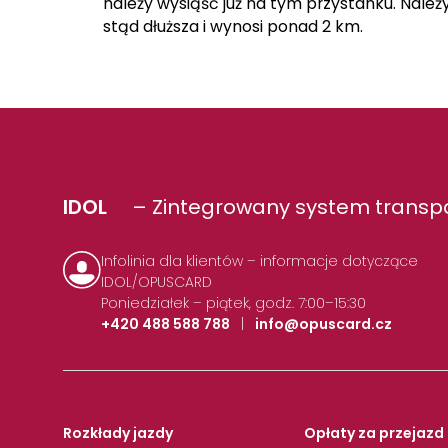
należy wysiąść już na tym przystanku. Należy
stąd dłuższa i wynosi ponad 2 km.
IDOL
– Zintegrowany system transpo
Infolinia dla klientów – informacje dotyczące
IDOL/OPUSCARD
Poniedziałek – piątek, godz. 7:00–15:30
+420 488 588 788
|
info@opuscard.cz
Rozkłady jazdy
Opłaty za przejazd 