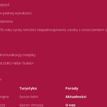
zejazd
w pełnej wysokości
tudentów
 70. roku życia, renciści niepełnosprawni, osoby z orzeczeniem
 komunikacją miejską
t EURO-NISA-Ticket+
P
Turystyka
Porady
zajne
Sezon letni
Aktualności
cia
Sezon zimowy
O nas