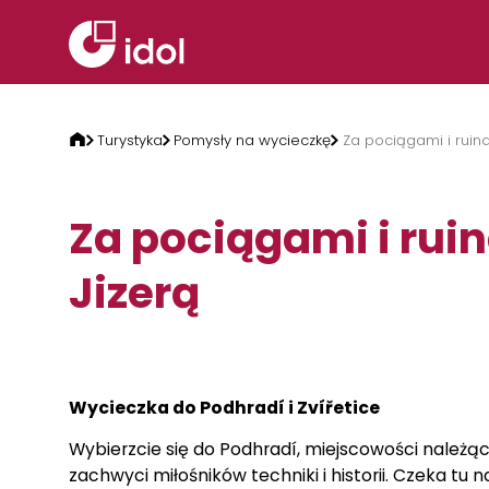
Przejdź do treści
Turystyka
Pomysły na wycieczkę
Za pociągami i ruin
Za pociągami i ru
Jizerą
Wycieczka do Podhradí i Zvířetice
Wybierzcie się do Podhradí, miejscowości należą
zachwyci miłośników techniki i historii. Czeka tu