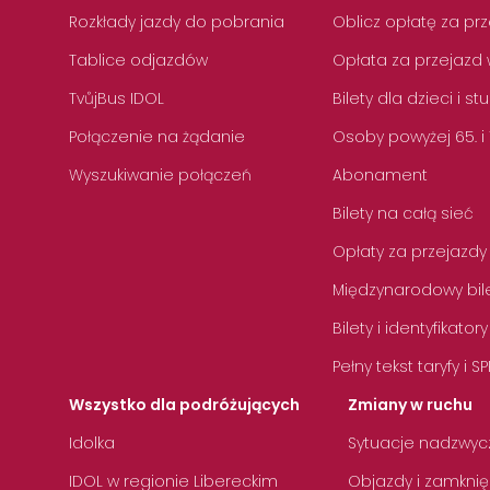
Rozkłady jazdy do pobrania
Oblicz opłatę za pr
Tablice odjazdów
Opłata za przejazd 
TvůjBus IDOL
Bilety dla dzieci i s
Połączenie na żądanie
Osoby powyżej 65. i
Wyszukiwanie połączeń
Abonament
Bilety na całą sieć
Opłaty za przejazdy
Międzynarodowy bile
Bilety i identyfikatory
Pełny tekst taryfy i SP
Wszystko dla podróżujących
Zmiany w ruchu
Idolka
Sytuacje nadzwyc
IDOL w regionie Libereckim
Objazdy i zamknię