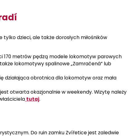
radí
 tylko dzieci, ale także dorosłych miłośników
ści 170 metrów pędzą modele lokomotyw parowych
 a także lokomotywy spalinowe „Zamračená” lub
się działająca obrotnica dla lokomotyw oraz mała
e, jest otwarta okazjonalnie w weekendy. Wizytę należy
łaściciela
tutaj
.
urystycznym. Do ruin zamku Zvířetice jest zaledwie