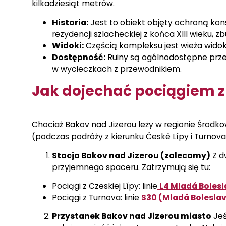
kilkadziesiąt metrów.
Historia:
Jest to obiekt objęty ochroną kon
rezydencji szlacheckiej z końca XIII wieku,
Widoki:
Częścią kompleksu jest wieża widoko
Dostępność:
Ruiny są ogólnodostępne przez
w wycieczkach z przewodnikiem.
Jak dojechać pociągiem z
Chociaż Bakov nad Jizerou leży w regionie Środko
(podczas podróży z kierunku České Lípy i Turnova)
Stacja Bakov nad Jizerou (zalecamy)
Z d
przyjemnego spaceru. Zatrzymują się tu:
Pociągi z Czeskiej Lípy: linie
L4 Mladá Bolesl
Pociągi z Turnova: linie
S30 (Mladá Boleslav
Przystanek Bakov nad Jizerou miasto
Jeś