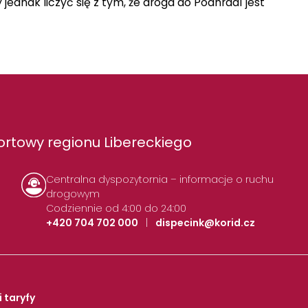
 jednak liczyć się z tym, że droga do Podhradí jest
rtowy regionu Libereckiego
Centralna dyspozytornia – informacje o ruchu
drogowym
Codziennie od 4:00 do 24:00
+420 704 702 000
|
dispecink@korid.cz
i taryfy