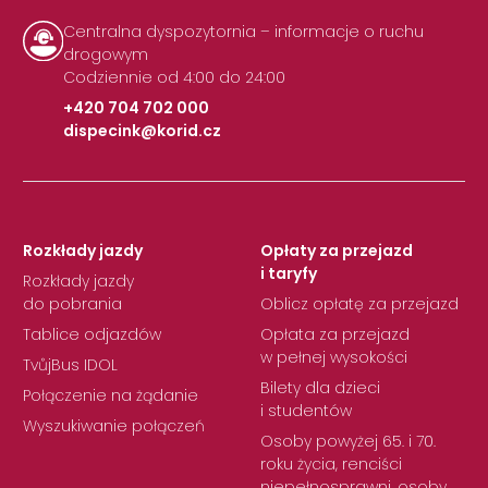
Centralna dyspozytornia – informacje o ruchu
drogowym
Codziennie od 4:00 do 24:00
+420 704 702 000
dispecink@korid.cz
|
Rozkłady jazdy
Opłaty za przejazd
i taryfy
Rozkłady jazdy
do pobrania
Oblicz opłatę za przejazd
Tablice odjazdów
Opłata za przejazd
w pełnej wysokości
TvůjBus IDOL
Bilety dla dzieci
Połączenie na żądanie
i studentów
Wyszukiwanie połączeń
Osoby powyżej 65. i 70.
roku życia, renciści
niepełnosprawni, osoby