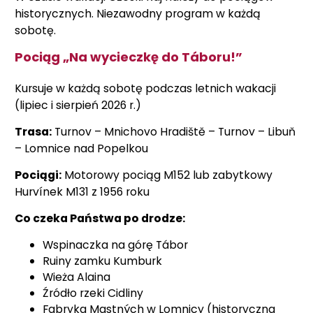
historycznych. Niezawodny program w każdą
sobotę.
Pociąg „Na wycieczkę do Táboru!”
Kursuje w każdą sobotę podczas letnich wakacji
(lipiec i sierpień 2026 r.)
Trasa:
Turnov – Mnichovo Hradiště – Turnov – Libuň
– Lomnice nad Popelkou
Pociągi:
Motorowy pociąg M152 lub zabytkowy
Hurvínek M131 z 1956 roku
Co czeka Państwa po drodze:
Wspinaczka na górę Tábor
Ruiny zamku Kumburk
Wieża Alaina
Źródło rzeki Cidliny
Fabryka Mastných w Lomnicy (historyczna