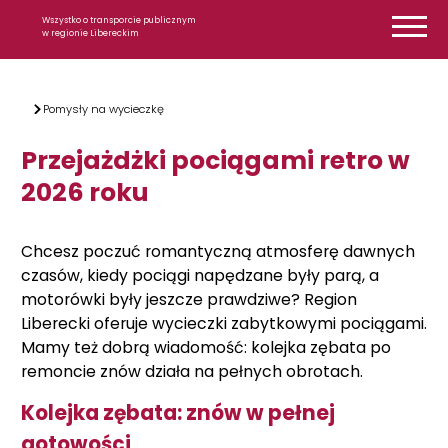
Przejdź do treści
Wszystko o transporcie publicznym
w regionie Libereckim
Pomysły na wycieczkę
Przejażdżki pociągami retro w
2026 roku
Chcesz poczuć romantyczną atmosferę dawnych
czasów, kiedy pociągi napędzane były parą, a
motorówki były jeszcze prawdziwe? Region
Liberecki oferuje wycieczki zabytkowymi pociągami.
Mamy też dobrą wiadomość: kolejka zębata po
remoncie znów działa na pełnych obrotach.
Kolejka zębata: znów w pełnej
gotowości