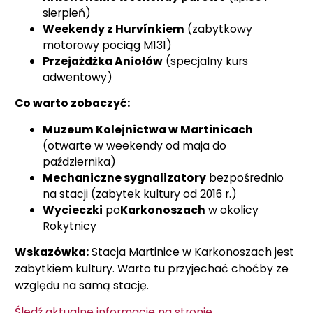
sierpień)
Weekendy z Hurvínkiem
(zabytkowy
motorowy pociąg M131)
Przejażdżka Aniołów
(specjalny kurs
adwentowy)
Co warto zobaczyć:
Muzeum Kolejnictwa w Martinicach
(otwarte w weekendy od maja do
października)
Mechaniczne sygnalizatory
bezpośrednio
na stacji (zabytek kultury od 2016 r.)
Wycieczki
po
Karkonoszach
w okolicy
Rokytnicy
Wskazówka:
Stacja Martinice w Karkonoszach jest
zabytkiem kultury. Warto tu przyjechać choćby ze
względu na samą stację.
Śledź aktualne informacje na stronie