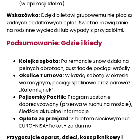
(w aplikacji Idolka)
Wskazówka:
Dzięki biletowi grupowemu nie płacisz
żadnych dodatkowych opłat. Świetne rozwiązanie
na rodzinne wycieczki lub wypady z przyjaciółmi.
Podsumowanie: Gdzie i kiedy
Kolejka zębata:
Po remoncie znów działa na
pełnych obrotach, austriackie pociągi wróciły
Okolice Turnova:
W każdą sobotę w okresie
wakacyjnym, pociągi spalinowe oraz parowóz
„Kafemlejnek”
Pojizerský Pacifik:
Program zostanie
doprecyzowany (przerwa w ruchu na moście),
śledźcie aktualne informacje
Opłata za przejazd:
Z biletem sieciowym lub
EURO-NISA-Ticket+ za darmo
Przygotujcie aparat, dzieci, kosz piknikowy i