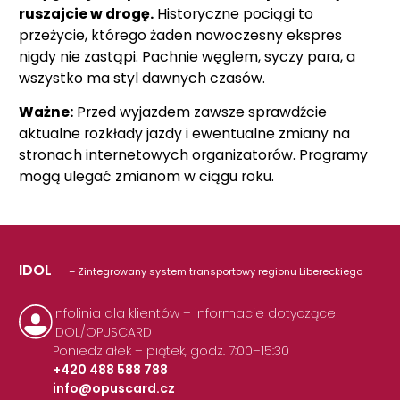
ruszajcie w drogę.
Historyczne pociągi to
przeżycie, którego żaden nowoczesny ekspres
nigdy nie zastąpi. Pachnie węglem, syczy para, a
wszystko ma styl dawnych czasów.
Ważne:
Przed wyjazdem zawsze sprawdźcie
aktualne rozkłady jazdy i ewentualne zmiany na
stronach internetowych organizatorów. Programy
mogą ulegać zmianom w ciągu roku.
IDOL
– Zintegrowany system transportowy regionu Libereckiego
Infolinia dla klientów – informacje dotyczące
IDOL/OPUSCARD
Poniedziałek – piątek, godz. 7:00–15:30
+420 488 588 788
info@opuscard.cz
|