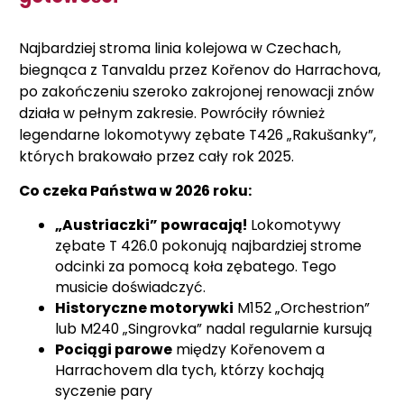
Najbardziej stroma linia kolejowa w Czechach,
biegnąca z Tanvaldu przez Kořenov do Harrachova,
po zakończeniu szeroko zakrojonej renowacji znów
działa w pełnym zakresie. Powróciły również
legendarne lokomotywy zębate T426 „Rakušanky”,
których brakowało przez cały rok 2025.
Co czeka Państwa w 2026 roku:
„Austriaczki” powracają!
Lokomotywy
zębate T 426.0 pokonują najbardziej strome
odcinki za pomocą koła zębatego. Tego
musicie doświadczyć.
Historyczne motorywki
M152 „Orchestrion”
lub M240 „Singrovka” nadal regularnie kursują
Pociągi parowe
między Kořenovem a
Harrachovem dla tych, którzy kochają
syczenie pary