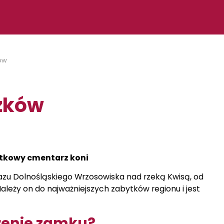
ków
czków
ątkowy cmentarz koni
brazu Dolnośląskiego Wrzosowiska nad rzeką Kwisą, od
leży on do najważniejszych zabytków regionu i jest
renie zamku?