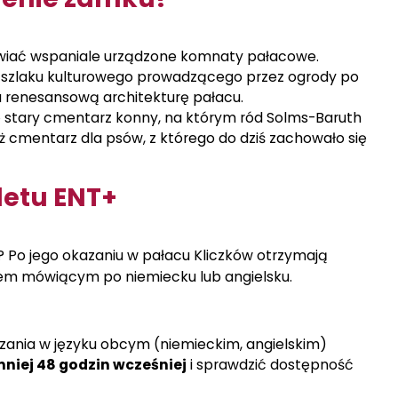
wiać wspaniale urządzone komnaty pałacowe.
 szlaku kulturowego prowadzącego przez ogrody po
a renesansową architekturę pałacu.
ę stary cmentarz konny, na którym ród Solms-Baruth
eż cmentarz dla psów, z którego do dziś zachowało się
letu ENT+
? Po jego okazaniu w pałacu Kliczków otrzymają
em mówiącym po niemiecku lub angielsku.
ania w języku obcym (niemieckim, angielskim)
mniej 48 godzin wcześniej
i sprawdzić dostępność