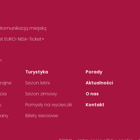
 komunikacją miejską
t EURO-NISA-Ticket+
P
Turystyka
Porady
zajne
Sezon letni
Aktualności
cia
Sezon zimowy
O nas
y
Pomysły na wycieczki
Kontakt
any
Bilety sieciowe