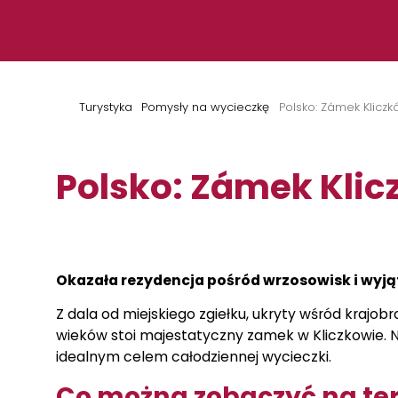
Przejdź do treści
Turystyka
Pomysły na wycieczkę
Polsko: Zámek Klicz
Polsko: Zámek Kli
Okazała rezydencja pośród wrzosowisk i wyj
Z dala od miejskiego zgiełku, ukryty wśród krajo
wieków stoi majestatyczny zamek w Kliczkowie. Na
idealnym celem całodziennej wycieczki.
Co można zobaczyć na te