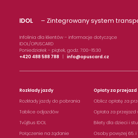
IDOL
– Zintegrowany system transpo
Infolinia dla klientów – informacje dotyczące
IDOL/OPUSCARD
Poniedziałek – piątek, godz. 7:00–15:30
+420 488 588 788
|
info@opuscard.cz
Rozkłady jazdy
Opłaty za przejazd 
Rozkłady jazdy do pobrania
Oblicz opłatę za pr
Tablice odjazdów
Opłata za przejazd 
TvůjBus IDOL
Bilety dla dzieci i s
Połączenie na żądanie
Osoby powyżej 65. i