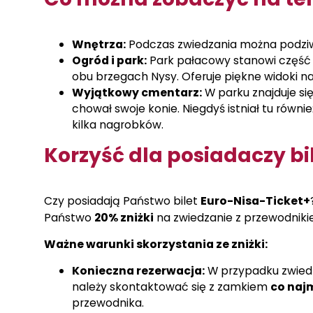
Wnętrza:
Podczas zwiedzania można podzi
Ogród i park:
Park pałacowy stanowi część
obu brzegach Nysy. Oferuje piękne widoki n
Wyjątkowy cmentarz:
W parku znajduje si
chował swoje konie. Niegdyś istniał tu równi
kilka nagrobków.
Korzyść dla posiadaczy bi
Czy posiadają Państwo bilet
Euro-Nisa-Ticket+
Państwo
20% zniżki
na zwiedzanie z przewodniki
Ważne warunki skorzystania ze zniżki:
Konieczna rezerwacja:
W przypadku zwiedz
należy skontaktować się z zamkiem
co naj
przewodnika.