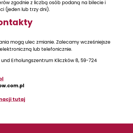
rów zgodnie z liczbą osób podaną na bilecie i
 (jeden lub trzy dni).
kontakty
ania mogą ulec zmianie. Zalecamy wcześniejsze
lektroniczną lub telefonicznie.
 und Erholungszentrum Kliczków 8, 59-724
pl
ow.com.pl
macji tutaj