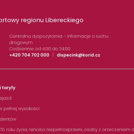
rtowy regionu Libereckiego
Centralna dyspozytornia – informacje o ruchu
drogowym
Codziennie od 4:00 do 24:00
+420 704 702 000
|
dispecink@korid.cz
i taryfy
zejazd
w pełnej wysokości
tudentów
 70. roku życia, renciści niepełnosprawni, osoby z orzeczeniem