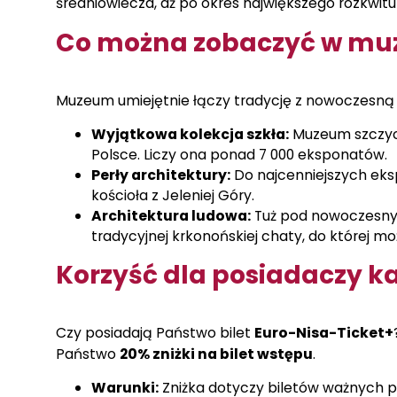
średniowiecza, aż po okres największego rozkwit
Co można zobaczyć w m
Muzeum umiejętnie łączy tradycję z nowoczesną 
Wyjątkowa kolekcja szkła:
Muzeum szczyci
Polsce. Liczy ona ponad 7 000 eksponatów.
Perły architektury:
Do najcenniejszych ek
kościoła z Jeleniej Góry.
Architektura ludowa:
Tuż pod nowoczesny
tradycyjnej krkonońskiej chaty, do której mo
Korzyść dla posiadaczy k
Czy posiadają Państwo bilet
Euro-Nisa-Ticket+
Państwo
20% zniżki na bilet wstępu
.
Warunki:
Zniżka dotyczy biletów ważnych prz