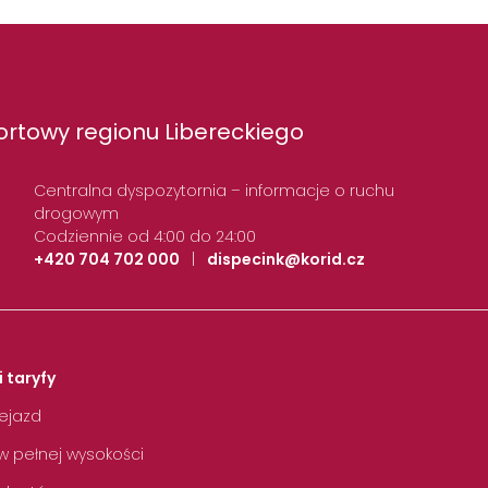
rtowy regionu Libereckiego
Centralna dyspozytornia – informacje o ruchu
drogowym
Codziennie od 4:00 do 24:00
+420 704 702 000
|
dispecink@korid.cz
i taryfy
zejazd
w pełnej wysokości