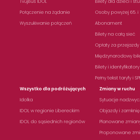
TvůjBus IDOL
Bilety dla dzieci i s
Połączenie na żądanie
Osoby powyżej 65. i
Wyszukiwanie połączeń
Abonament
Bilety na całą sieć
Opłaty za przejazdy
Międzynarodowy bile
Bilety i identyfikatory
Pełny tekst taryfy i SP
Wszystko dla podróżujących
Zmiany w ruchu
Idolka
Sytuacje nadzwyc
IDOL w regionie Libereckim
Objazdy i zamknię
IDOL do sąsiednich regionów
Planowane zmian
Proponowane zmi