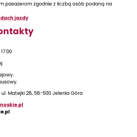
kim pasażerom zgodnie z liczbą osób podaną na
ładach jazdy
kontakty
 17:00
j:
ejowy.
busowy.
l. Matejki 28, 58-500 Jelenia Góra
oskie.pl
e.pl