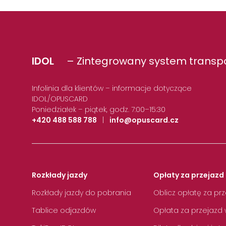
IDOL
– Zintegrowany system transpo
Infolinia dla klientów – informacje dotyczące
IDOL/OPUSCARD
Poniedziałek – piątek, godz. 7:00–15:30
+420 488 588 788
|
info@opuscard.cz
Rozkłady jazdy
Opłaty za przejazd 
Rozkłady jazdy do pobrania
Oblicz opłatę za pr
Tablice odjazdów
Opłata za przejazd 