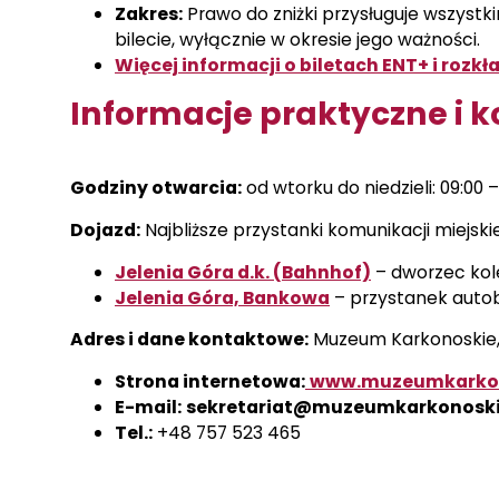
Zakres:
Prawo do zniżki przysługuje wszyst
bilecie, wyłącznie w okresie jego ważności.
Więcej informacji o biletach ENT+ i rozk
Informacje praktyczne i 
Godziny otwarcia:
od wtorku do niedzieli: 09:00 –
Dojazd:
Najbliższe przystanki komunikacji miejskie
Jelenia Góra d.k. (Bahnhof)
– dworzec kol
Jelenia Góra, Bankowa
– przystanek auto
Adres i dane kontaktowe:
Muzeum Karkonoskie, u
Strona internetowa:
www.muzeumkarkon
E-mail:
sekretariat@muzeumkarkonoski
Tel.:
+48 757 523 465