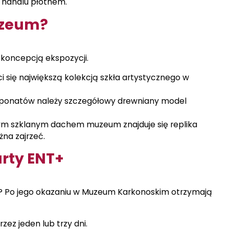
u handlu płótnem.
uzeum?
koncepcją ekspozycji.
 się największą kolekcją szkła artystycznego w
sponatów należy szczegółowy drewniany model
m szklanym dachem muzeum znajduje się replika
żna zajrzeć.
arty ENT+
? Po jego okazaniu w Muzeum Karkonoskim otrzymają
ez jeden lub trzy dni.