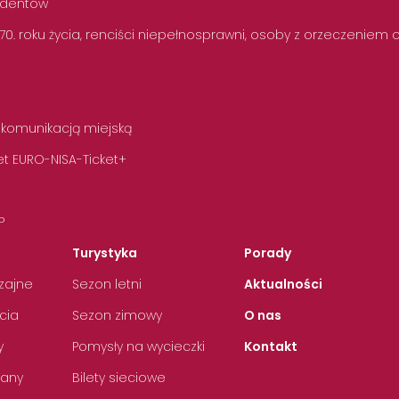
tudentów
 70. roku życia, renciści niepełnosprawni, osoby z orzeczeniem
 komunikacją miejską
t EURO-NISA-Ticket+
P
Turystyka
Porady
zajne
Sezon letni
Aktualności
cia
Sezon zimowy
O nas
y
Pomysły na wycieczki
Kontakt
any
Bilety sieciowe