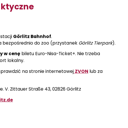
aktyczne
stacji
Görlitz Bahnhof
.
a bezpośrednio do zoo
(przystanek
Görlitz Tierpark
).
y w cenę
biletu Euro-Nisa-Ticket+. Nie trzeba
rt lokalny.
rawdzić na stronie internetowej
ZVON
lub za
. V. Zittauer Straße 43, 02826 Görlitz
itz.de