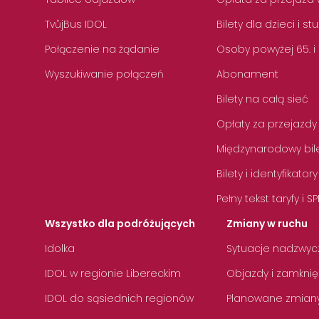
TvůjBus IDOL
Bilety dla dzieci i s
Połączenie na żądanie
Osoby powyżej 65. i
Wyszukiwanie połączeń
Abonament
Bilety na całą sieć
Opłaty za przejazdy
Międzynarodowy bile
Bilety i identyfikatory
Pełny tekst taryfy i SP
Wszystko dla podróżujących
Zmiany w ruchu
Idolka
Sytuacje nadzwyc
IDOL w regionie Libereckim
Objazdy i zamknię
IDOL do sąsiednich regionów
Planowane zmian