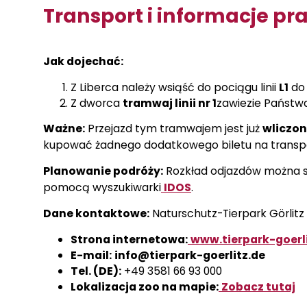
Transport i informacje pr
Jak dojechać:
Z Liberca należy wsiąść do pociągu linii
L1
do 
Z dworca
tramwaj linii nr 1
zawiezie Państw
Ważne:
Przejazd tym tramwajem jest już
wliczon
kupować żadnego dodatkowego biletu na transpo
Planowanie podróży:
Rozkład odjazdów można sp
pomocą wyszukiwarki
IDOS
.
Dane kontaktowe:
Naturschutz-Tierpark Görlitz e
Strona internetowa:
www.tierpark-goerl
E-mail:
info@tierpark-goerlitz.de
Tel. (DE):
+49 3581 66 93 000
Lokalizacja zoo na mapie:
Zobacz tutaj