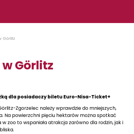
 Görlitz
w Görlitz
żką dla posiadaczy biletu Euro-Nisa-Ticket+
Görlitz-Zgorzelec należy wprawdzie do mniejszych,
nia. Na powierzchni pięciu hektarów można spotkać
w zoo to wspaniała atrakcja zarówno dla rodzin, jak i
liska.