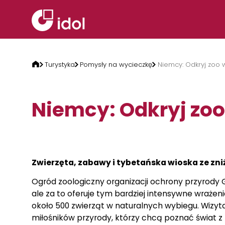
Przejdź do treści
Turystyka
Pomysły na wycieczkę
Niemcy: Odkryj zoo w
Niemcy: Odkryj zoo 
Zwierzęta, zabawy i tybetańska wioska ze zni
Ogród zoologiczny organizacji ochrony przyrody 
ale za to oferuje tym bardziej intensywne wraże
około 500 zwierząt w naturalnych wybiegu. Wizyta 
miłośników przyrody, którzy chcą poznać świat z b