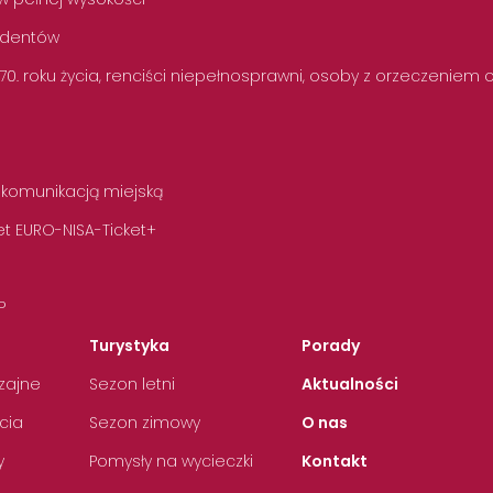
tudentów
 70. roku życia, renciści niepełnosprawni, osoby z orzeczeniem
 komunikacją miejską
t EURO-NISA-Ticket+
P
Turystyka
Porady
zajne
Sezon letni
Aktualności
cia
Sezon zimowy
O nas
y
Pomysły na wycieczki
Kontakt