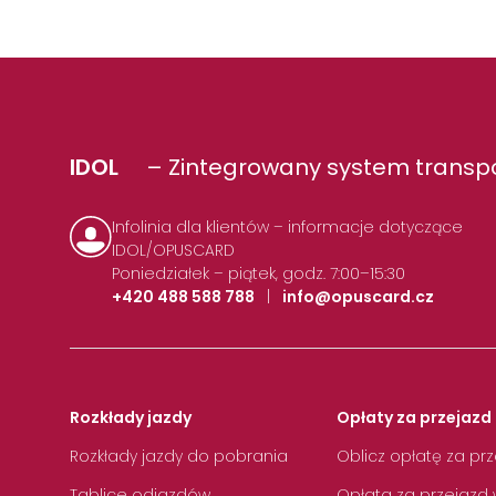
IDOL
– Zintegrowany system transpo
Infolinia dla klientów – informacje dotyczące
IDOL/OPUSCARD
Poniedziałek – piątek, godz. 7:00–15:30
+420 488 588 788
|
info@opuscard.cz
Rozkłady jazdy
Opłaty za przejazd 
Rozkłady jazdy do pobrania
Oblicz opłatę za pr
Tablice odjazdów
Opłata za przejazd 