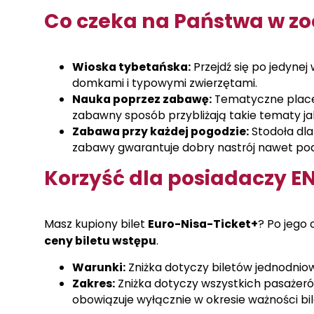
Co czeka na Państwa w zo
Wioska tybetańska:
Przejdź się po jedynej
domkami i typowymi zwierzętami.
Nauka poprzez zabawę:
Tematyczne place 
zabawny sposób przybliżają takie tematy jak
Zabawa przy każdej pogodzie:
Stodoła dl
zabawy gwarantuje dobry nastrój nawet po
Korzyść dla posiadaczy E
Masz kupiony bilet
Euro-Nisa-Ticket+
? Po jego
ceny biletu wstępu
.
Warunki:
Zniżka dotyczy biletów jednodniow
Zakres:
Zniżka dotyczy wszystkich pasażerów
obowiązuje wyłącznie w okresie ważności bil