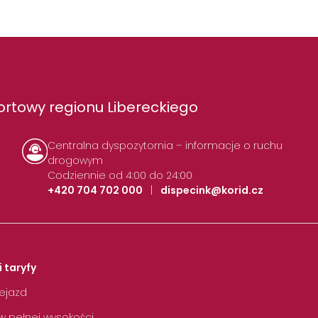
rtowy regionu Libereckiego
Centralna dyspozytornia – informacje o ruchu
drogowym
Codziennie od 4:00 do 24:00
+420 704 702 000
|
dispecink@korid.cz
i taryfy
zejazd
w pełnej wysokości