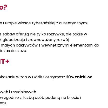
o?
 w Europie wiosce tybetańskiej z autentycznymi
zabaw oferują nie tylko rozrywkę, ale także w
 globalizacja i zrównoważony rozwój.
a małych odkrywców z wewnętrznymi elementami do
dczas deszczu.
NT+
 okazaniu w zoo w Görlitz otrzymasz
20% zniżki od
ych i trzydniowych.
 zgodnie z liczbą osób podaną na bilecie i
etu.