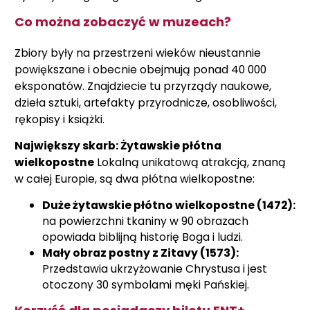
Co można zobaczyć w muzeach?
Zbiory były na przestrzeni wieków nieustannie
powiększane i obecnie obejmują ponad 40 000
eksponatów. Znajdziecie tu przyrządy naukowe,
dzieła sztuki, artefakty przyrodnicze, osobliwości,
rękopisy i książki.
Największy skarb: Żytawskie płótna
wielkopostne
Lokalną unikatową atrakcją, znaną
w całej Europie, są dwa płótna wielkopostne:
Duże żytawskie płótno wielkopostne (1472):
na powierzchni tkaniny w 90 obrazach
opowiada biblijną historię Boga i ludzi.
Mały obraz postny z Zitavy (1573):
Przedstawia ukrzyżowanie Chrystusa i jest
otoczony 30 symbolami męki Pańskiej.