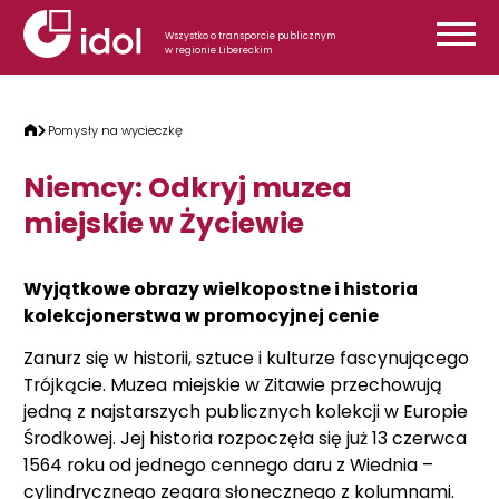
Przejdź do treści
Wszystko o transporcie publicznym
w regionie Libereckim
Pomysły na wycieczkę
Niemcy: Odkryj muzea
miejskie w Życiewie
Wyjątkowe obrazy wielkopostne i historia
kolekcjonerstwa w promocyjnej cenie
Zanurz się w historii, sztuce i kulturze fascynującego
Trójkącie. Muzea miejskie w Zitawie przechowują
jedną z najstarszych publicznych kolekcji w Europie
Środkowej. Jej historia rozpoczęła się już 13 czerwca
1564 roku od jednego cennego daru z Wiednia –
cylindrycznego zegara słonecznego z kolumnami.