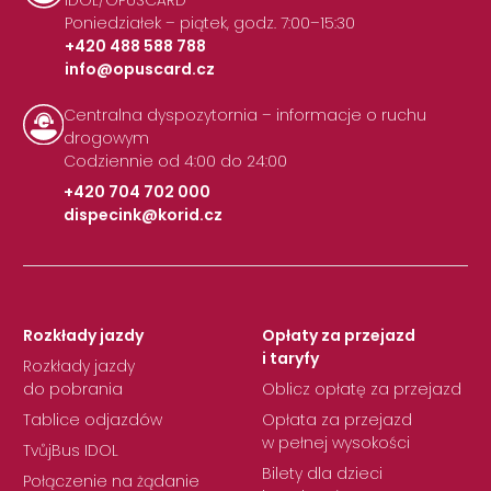
IDOL/OPUSCARD
Poniedziałek – piątek, godz. 7:00–15:30
+420 488 588 788
info@opuscard.cz
|
Centralna dyspozytornia – informacje o ruchu
drogowym
Codziennie od 4:00 do 24:00
+420 704 702 000
dispecink@korid.cz
|
Rozkłady jazdy
Opłaty za przejazd
i taryfy
Rozkłady jazdy
do pobrania
Oblicz opłatę za przejazd
Tablice odjazdów
Opłata za przejazd
w pełnej wysokości
TvůjBus IDOL
Bilety dla dzieci
Połączenie na żądanie