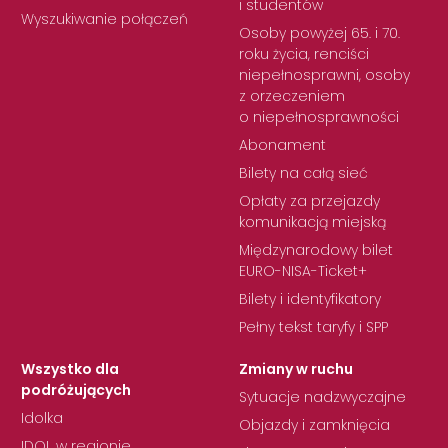
i studentów
Wyszukiwanie połączeń
Osoby powyżej 65. i 70.
roku życia, renciści
niepełnosprawni, osoby
z orzeczeniem
o niepełnosprawności
Abonament
Bilety na całą sieć
Opłaty za przejazdy
komunikacją miejską
Międzynarodowy bilet
EURO-NISA-Ticket+
Bilety i identyfikatory
Pełny tekst taryfy i SPP
Wszystko dla
Zmiany w ruchu
podróżujących
Sytuacje nadzwyczajne
Idolka
Objazdy i zamknięcia
IDOL w regionie