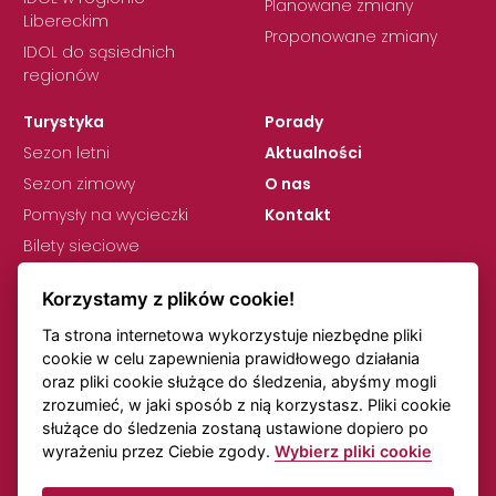
Planowane zmiany
Libereckim
Proponowane zmiany
IDOL do sąsiednich
regionów
Turystyka
Porady
Sezon letni
Aktualności
Sezon zimowy
O nas
Pomysły na wycieczki
Kontakt
Bilety sieciowe
Korzystamy z plików cookie!
Ta strona internetowa wykorzystuje niezbędne pliki
cookie w celu zapewnienia prawidłowego działania
oraz pliki cookie służące do śledzenia, abyśmy mogli
zrozumieć, w jaki sposób z nią korzystasz. Pliki cookie
RODO
Ustawienia plików cookie
służące do śledzenia zostaną ustawione dopiero po
Uwagi dotyczące rozkładów jazdy
Transport online
wyrażeniu przez Ciebie zgody.
Wybierz pliki cookie