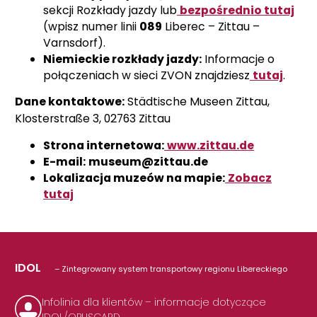
sekcji Rozkłady jazdy lub
bezpośrednio tutaj
(wpisz numer linii
089
Liberec – Zittau –
Varnsdorf).
Niemieckie rozkłady jazdy:
Informacje o
połączeniach w sieci ZVON znajdziesz
tutaj
.
Dane kontaktowe:
Städtische Museen Zittau,
Klosterstraße 3, 02763 Zittau
Strona internetowa:
www.zittau.de
E-mail:
museum@zittau.de
Lokalizacja muzeów na mapie:
Zobacz
tutaj
IDOL
– Zintegrowany system transportowy regionu Libereckiego
Infolinia dla klientów – informacje dotyczące