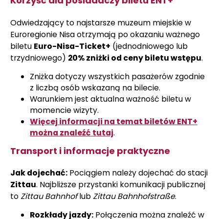
Korzyść dla posiadaczy biletu ENT+
Odwiedzający to najstarsze muzeum miejskie w
Euroregionie Nisa otrzymają po okazaniu ważnego
biletu
Euro-Nisa-Ticket+
(jednodniowego lub
trzydniowego)
20% zniżki od ceny biletu wstępu
.
Zniżka dotyczy wszystkich pasażerów zgodnie
z liczbą osób wskazaną na bilecie.
Warunkiem jest aktualna ważność biletu w
momencie wizyty.
Więcej informacji na temat biletów ENT+
można znaleźć tutaj
.
Transport i informacje praktyczne
Jak dojechać:
Pociągiem należy dojechać do stacji
Zittau
. Najbliższe przystanki komunikacji publicznej
to
Zittau Bahnhof
lub
Zittau Bahnhofstraße
.
Rozkłady jazdy:
Połączenia można znaleźć w