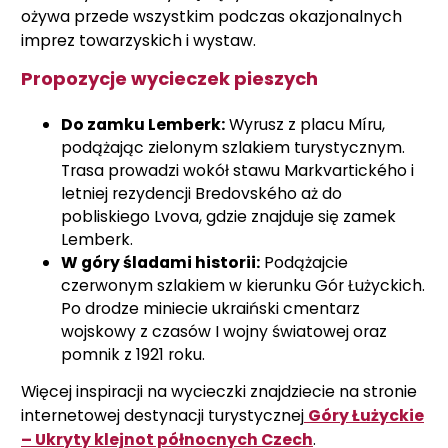
ożywa przede wszystkim podczas okazjonalnych
imprez towarzyskich i wystaw.
Propozycje wycieczek pieszych
Do zamku Lemberk:
Wyrusz z placu Míru,
podążając zielonym szlakiem turystycznym.
Trasa prowadzi wokół stawu Markvartického i
letniej rezydencji Bredovského aż do
pobliskiego Lvova, gdzie znajduje się zamek
Lemberk.
W góry śladami historii:
Podążajcie
czerwonym szlakiem w kierunku Gór Łużyckich.
Po drodze miniecie ukraiński cmentarz
wojskowy z czasów I wojny światowej oraz
pomnik z 1921 roku.
Więcej inspiracji na wycieczki znajdziecie na stronie
internetowej destynacji turystycznej
Góry Łużyckie
– Ukryty klejnot północnych Czech
.