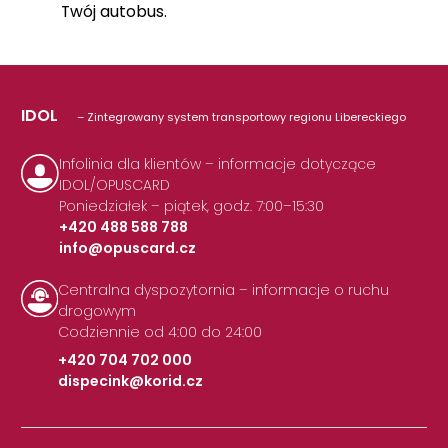
Twój autobus.
IDOL
– Zintegrowany system transportowy regionu Libereckiego
Infolinia dla klientów – informacje dotyczące
IDOL/OPUSCARD
Poniedziałek – piątek, godz. 7:00–15:30
+420 488 588 788
info@opuscard.cz
|
Centralna dyspozytornia – informacje o ruchu
drogowym
Codziennie od 4:00 do 24:00
+420 704 702 000
dispecink@korid.cz
|