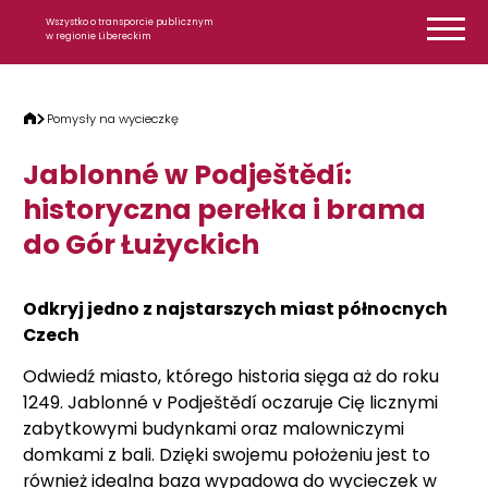
Przejdź do treści
Wszystko o transporcie publicznym
w regionie Libereckim
Pomysły na wycieczkę
Jablonné w Podještědí:
historyczna perełka i brama
do Gór Łużyckich
Odkryj jedno z najstarszych miast północnych
Czech
Odwiedź miasto, którego historia sięga aż do roku
1249. Jablonné v Podještědí oczaruje Cię licznymi
zabytkowymi budynkami oraz malowniczymi
domkami z bali. Dzięki swojemu położeniu jest to
również idealna baza wypadowa do wycieczek w