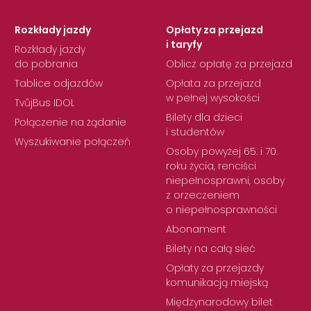
Rozkłady jazdy
Opłaty za przejazd
i taryfy
Rozkłady jazdy
do pobrania
Oblicz opłatę za przejazd
Tablice odjazdów
Opłata za przejazd
w pełnej wysokości
TvůjBus IDOL
Bilety dla dzieci
Połączenie na żądanie
i studentów
Wyszukiwanie połączeń
Osoby powyżej 65. i 70.
roku życia, renciści
niepełnosprawni, osoby
z orzeczeniem
o niepełnosprawności
Abonament
Bilety na całą sieć
Opłaty za przejazdy
komunikacją miejską
Międzynarodowy bilet