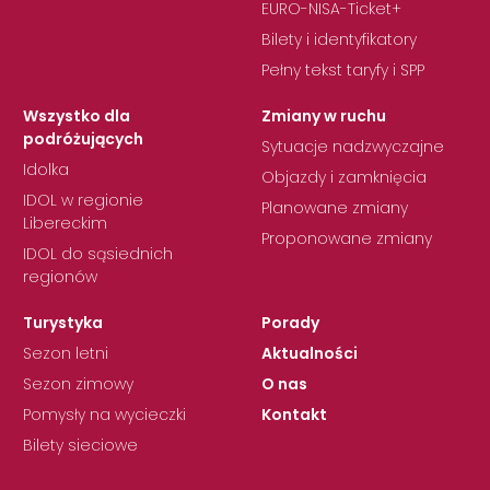
EURO-NISA-Ticket+
Bilety i identyfikatory
Pełny tekst taryfy i SPP
Wszystko dla
Zmiany w ruchu
podróżujących
Sytuacje nadzwyczajne
Idolka
Objazdy i zamknięcia
IDOL w regionie
Planowane zmiany
Libereckim
Proponowane zmiany
IDOL do sąsiednich
regionów
Turystyka
Porady
Sezon letni
Aktualności
Sezon zimowy
O nas
Pomysły na wycieczki
Kontakt
Bilety sieciowe