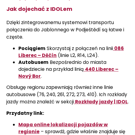
Jak dojechać z IDOLem
Dzięki zintegrowanemu systemowi transportu
połączenia do Jablonnego w Podještědí są łatwe i
częste.
Pociągiem
Skorzystaj z połączeń na linii
086
Liberec – Děčín
(linie L2, R14, L24).
Autobusem
Bezpośrednio do miasta
dojedziecie na przykład linią
440 Liberec –
Nový Bor
.
Obsługę regionu zapewniają również inne linie
autobusowe (76, 240, 261, 272, 273, 410). Ich rozkłady
jazdy można znaleźć w sekcji
Rozkłady jazdy | IDOL
.
Przydatny link:
Mapa online lokalizacji pojazdów w
regionie
– sprawdź, gdzie właśnie znajduje się