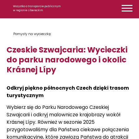
Przejdź do treści
Wszystko o transporcie publicznym
w regionie Libereckim
Pomysły na wycieczkę
Czeskie Szwajcaria: Wycieczki
do parku narodowego i okolic
Krásnej Lípy
Odkryj piękno północnych Czech dzięki trasom
turystycznym
Wybierz się do Parku Narodowego Czeskiej
Szwajcarii i odkryj malownicze krajobrazy wokół
Krásnej Lípy. Również w sezonie 2025
przygotowaliśmy dla Państwa ciekawe połączenia
komunikacyjne, które zawiozą Państwa do atrakcji