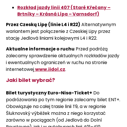
Rozkład jazdy linii 407 (Staré Křečany –
Brtníky – Krásná Lípa – Varnsdorf)
Przez Czeską Lipę (linie L4 i R22)
Alternatywnym
wariantem jest połączenie z Czeskiej Lipy przez
stację Jedlová liniami kolejowymi L4 i R22.
Aktualne informacje o ruchu
Przed podróżą
zalecamy sprawdzenie aktualnych rozkładów jazdy
i ewentualnych ograniczeń w ruchu na stronie
internetowej
www.iidol.cz
.
Jaki bilet wybrać?
Bilet turystyczny Euro-Nisa-Ticket+
Do
podróżowania po tym regionie zalecamy bilet ENT+.
Obowiązuje na całej trasie linii T9, a w regionie
Šluknovský výběžek można z niego korzystać
zarówno w pociągach (od Jedlová do Dolní
Poustevna), jak i w autobusach linii 401–410.