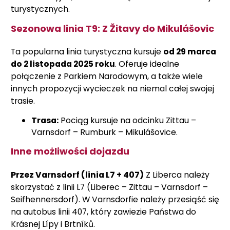
turystycznych.
Sezonowa linia T9: Z Žitavy do Mikulášovic
Ta popularna linia turystyczna kursuje
od 29 marca
do 2 listopada 2025 roku
. Oferuje idealne
połączenie z Parkiem Narodowym, a także wiele
innych propozycji wycieczek na niemal całej swojej
trasie.
Trasa:
Pociąg kursuje na odcinku Zittau –
Varnsdorf – Rumburk – Mikulášovice.
Inne możliwości dojazdu
Przez Varnsdorf (linia L7 + 407)
Z Liberca należy
skorzystać z linii L7 (Liberec – Zittau – Varnsdorf –
Seifhennersdorf). W Varnsdorfie należy przesiąść się
na autobus linii 407, który zawiezie Państwa do
Krásnej Lípy i Brtníků.