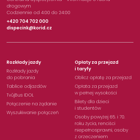
drogowym
Codziennie od 4:00 do 24:00
+420 704 702 000
dispecink@korid.cz
|
Rozkłady jazdy
Opłaty za przejazd
i taryfy
Rozkłady jazdy
do pobrania
Oblicz opłatę za przejazd
Tablice odjazdów
Opłata za przejazd
w pełnej wysokości
TvůjBus IDOL
Bilety dla dzieci
Połączenie na żądanie
i studentów
Wyszukiwanie połączeń
Osoby powyżej 65. i 70.
roku życia, renciści
niepełnosprawni, osoby
z orzeczeniem