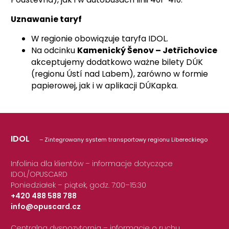
Uznawanie taryf
W regionie obowiązuje taryfa IDOL.
Na odcinku
Kamenický Šenov – Jetřichovice
akceptujemy dodatkowo ważne bilety DÚK
(regionu Ústí nad Labem), zarówno w formie
papierowej, jak i w aplikacji DÚKapka.
IDOL
– Zintegrowany system transportowy regionu Libereckiego
Infolinia dla klientów – informacje dotyczące
IDOL/OPUSCARD
Poniedziałek – piątek, godz. 7:00–15:30
+420 488 588 788
info@opuscard.cz
|
Centralna dyspozytornia – informacje o ruchu